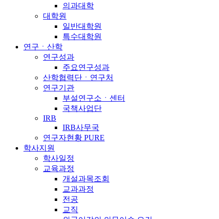
의과대학
대학원
일반대학원
특수대학원
연구ㆍ산학
연구성과
주요연구성과
산학협력단ㆍ연구처
연구기관
부설연구소ㆍ센터
국책사업단
IRB
IRB사무국
연구자현황 PURE
학사지원
학사일정
교육과정
개설과목조회
교과과정
전공
교직