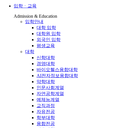
입학ㆍ교육
Admission & Education
입학안내
대학 입학
대학원 입학
외국인 입학
평생교육
대학
신학대학
경영대학
바이오헬스융합대학
AI전자정보융합대학
약학대학
인문사회계열
자연공학계열
예체능계열
교직과정
자유전공
학부대학
융합전공