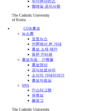
무선랜서비스
웹메일 공지사항
The Catholic University
of Korea
CUK홍보
뉴스룸
포토뉴스
언론에서 본 가대
홍보 소재 제안
동문 인터뷰
홍보자료ㆍ간행물
홍보영상
공식브로슈어
소식지 가대이야기
홍보자료실
SNS
인스타그램
유튜브
블로그
The Catholic University