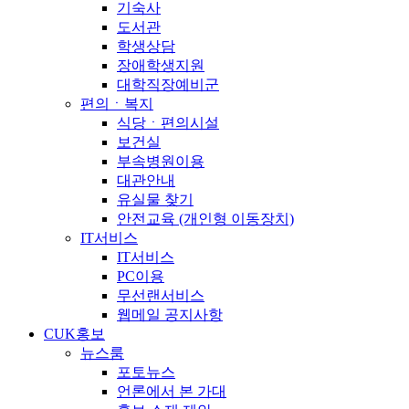
기숙사
도서관
학생상담
장애학생지원
대학직장예비군
편의ㆍ복지
식당ㆍ편의시설
보건실
부속병원이용
대관안내
유실물 찾기
안전교육 (개인형 이동장치)
IT서비스
IT서비스
PC이용
무선랜서비스
웹메일 공지사항
CUK홍보
뉴스룸
포토뉴스
언론에서 본 가대