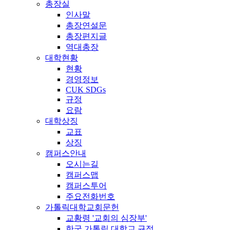
총장실
인사말
총장연설문
총장편지글
역대총장
대학현황
현황
경영정보
CUK SDGs
규정
요람
대학상징
교표
상징
캠퍼스안내
오시는길
캠퍼스맵
캠퍼스투어
주요전화번호
가톨릭대학교회문헌
교황령 '교회의 심장부'
한국 가톨릭 대학교 규정