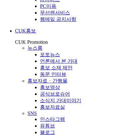
PC이용
무선랜서비스
웹메일 공지사항
CUK홍보
CUK Promotion
뉴스룸
포토뉴스
언론에서 본 가대
홍보 소재 제안
동문 인터뷰
홍보자료ㆍ간행물
홍보영상
공식브로슈어
소식지 가대이야기
홍보자료실
SNS
인스타그램
유튜브
블로그