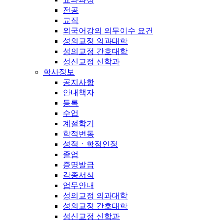
전공
교직
외국어강의 의무이수 요건
성의교정 의과대학
성의교정 간호대학
성신교정 신학과
학사정보
공지사항
안내책자
등록
수업
계절학기
학적변동
성적ㆍ학점인정
졸업
증명발급
각종서식
업무안내
성의교정 의과대학
성의교정 간호대학
성신교정 신학과