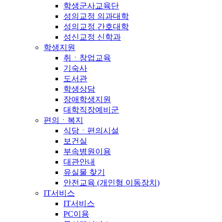
학생군사교육단
성의교정 의과대학
성의교정 간호대학
성신교정 신학과
학생지원
취ㆍ창업교육
기숙사
도서관
학생상담
장애학생지원
대학직장예비군
편의ㆍ복지
식당ㆍ편의시설
보건실
부속병원이용
대관안내
유실물 찾기
안전교육 (개인형 이동장치)
IT서비스
IT서비스
PC이용