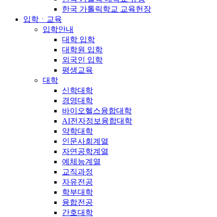
한국 가톨릭학교 교육헌장
입학ㆍ교육
입학안내
대학 입학
대학원 입학
외국인 입학
평생교육
대학
신학대학
경영대학
바이오헬스융합대학
AI전자정보융합대학
약학대학
인문사회계열
자연공학계열
예체능계열
교직과정
자유전공
학부대학
융합전공
간호대학