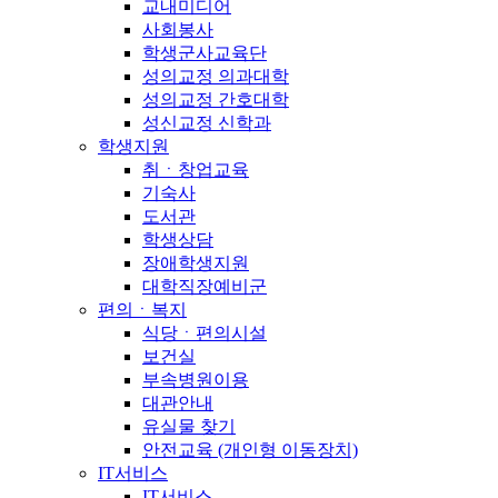
교내미디어
사회봉사
학생군사교육단
성의교정 의과대학
성의교정 간호대학
성신교정 신학과
학생지원
취ㆍ창업교육
기숙사
도서관
학생상담
장애학생지원
대학직장예비군
편의ㆍ복지
식당ㆍ편의시설
보건실
부속병원이용
대관안내
유실물 찾기
안전교육 (개인형 이동장치)
IT서비스
IT서비스