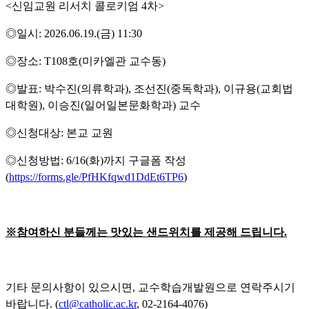
<신임교원 리서치 콜로키엄 4차>
◎일시: 2026.06.19.(금) 11:30
◎장소: T108호(미카엘관 교수동)
◎발표: 박수진(의류학과), 조선진(중독학과), 이규용(교회법
대학원), 이승진(일어일본문화학과) 교수
◎신청대상: 본교 교원
◎신청방법: 6/16(화)까지 구글폼 작성
(
https://forms.gle/PfHKfqwd1DdEt6TP6
)
※
참여하신 분들께는 맛있는 샌드위치를 제공해 드립니다
.
기타 문의사항이 있으시면, 교수학습개발원으로 연락주시기
바랍니다. (
ctl@catholic.ac.kr
, 02-2164-4076)