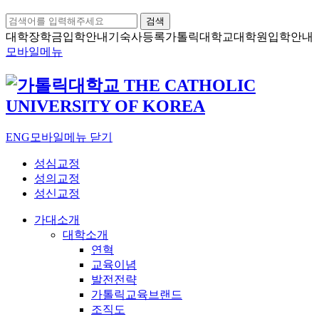
검색
대학장학금
입학안내
기숙사등록
가톨릭대학교
대학원입학안내
모바일메뉴
ENG
모바일메뉴 닫기
성심교정
성의교정
성신교정
가대소개
대학소개
연혁
교육이념
발전전략
가톨릭교육브랜드
조직도