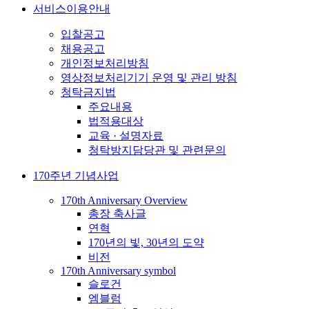
서비스이용안내
입찰공고
채용공고
개인정보처리방침
영상정보처리기기 운영 및 관리 방침
청탁금지법
주요내용
법적용대상
교육 · 설명자료
청탁방지담당관 및 관련문의
170주년 기념사업
170th Anniversary Overview
총장 축사글
연혁
170년의 빛, 30년의 도약
비전
170th Anniversary symbol
슬로건
엠블럼