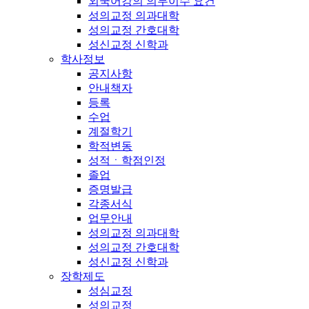
외국어강의 의무이수 요건
성의교정 의과대학
성의교정 간호대학
성신교정 신학과
학사정보
공지사항
안내책자
등록
수업
계절학기
학적변동
성적ㆍ학점인정
졸업
증명발급
각종서식
업무안내
성의교정 의과대학
성의교정 간호대학
성신교정 신학과
장학제도
성심교정
성의교정