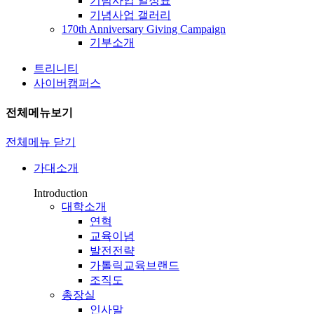
기념사업 일정표
기념사업 갤러리
170th Anniversary Giving Campaign
기부소개
트리니티
사이버캠퍼스
전체메뉴보기
전체메뉴 닫기
가대소개
Introduction
대학소개
연혁
교육이념
발전전략
가톨릭교육브랜드
조직도
총장실
인사말