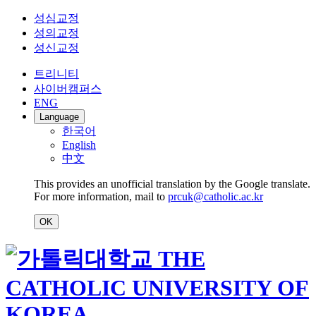
성심교정
성의교정
성신교정
트리니티
사이버캠퍼스
ENG
Language
한국어
English
中文
This provides an unofficial translation by the Google translate.
For more information, mail to
prcuk@catholic.ac.kr
OK