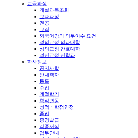
교육과정
개설과목조회
교과과정
전공
교직
외국어강의 의무이수 요건
성의교정 의과대학
성의교정 간호대학
성신교정 신학과
학사정보
공지사항
안내책자
등록
수업
계절학기
학적변동
성적ㆍ학점인정
졸업
증명발급
각종서식
업무안내