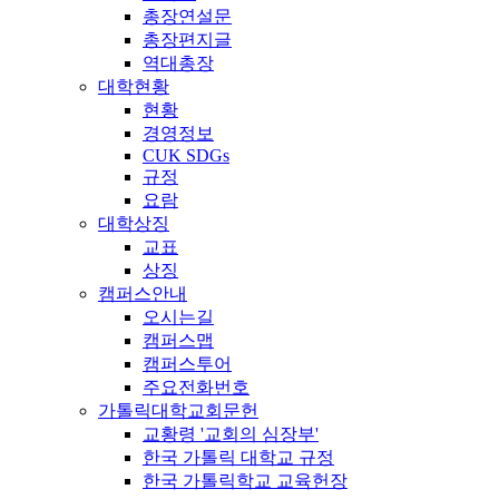
총장연설문
총장편지글
역대총장
대학현황
현황
경영정보
CUK SDGs
규정
요람
대학상징
교표
상징
캠퍼스안내
오시는길
캠퍼스맵
캠퍼스투어
주요전화번호
가톨릭대학교회문헌
교황령 '교회의 심장부'
한국 가톨릭 대학교 규정
한국 가톨릭학교 교육헌장