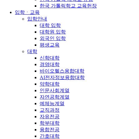
한국 가톨릭학교 교육헌장
입학ㆍ교육
입학안내
대학 입학
대학원 입학
외국인 입학
평생교육
대학
신학대학
경영대학
바이오헬스융합대학
AI전자정보융합대학
약학대학
인문사회계열
자연공학계열
예체능계열
교직과정
자유전공
학부대학
융합전공
간호대학