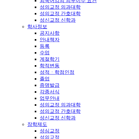
외국어강의 의무이수 요건
성의교정 의과대학
성의교정 간호대학
성신교정 신학과
학사정보
공지사항
안내책자
등록
수업
계절학기
학적변동
성적ㆍ학점인정
졸업
증명발급
각종서식
업무안내
성의교정 의과대학
성의교정 간호대학
성신교정 신학과
장학제도
성심교정
성의교정