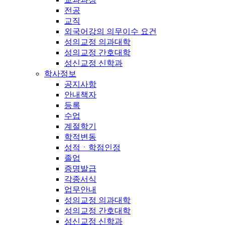
전공
교직
외국어강의 의무이수 요건
성의교정 의과대학
성의교정 간호대학
성신교정 신학과
학사정보
공지사항
안내책자
등록
수업
계절학기
학적변동
성적ㆍ학점인정
졸업
증명발급
각종서식
업무안내
성의교정 의과대학
성의교정 간호대학
성신교정 신학과