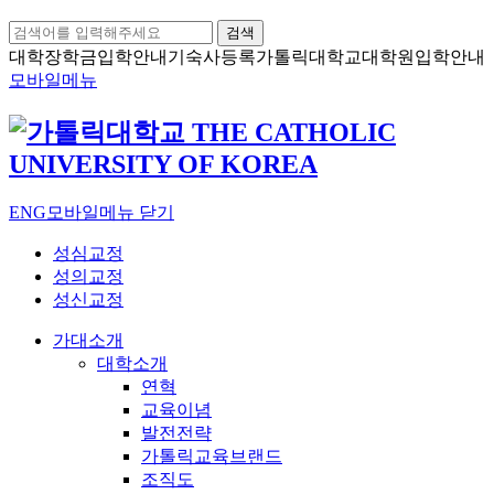
검색
대학장학금
입학안내
기숙사등록
가톨릭대학교
대학원입학안내
모바일메뉴
ENG
모바일메뉴 닫기
성심교정
성의교정
성신교정
가대소개
대학소개
연혁
교육이념
발전전략
가톨릭교육브랜드
조직도