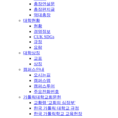
총장연설문
총장편지글
역대총장
대학현황
현황
경영정보
CUK SDGs
규정
요람
대학상징
교표
상징
캠퍼스안내
오시는길
캠퍼스맵
캠퍼스투어
주요전화번호
가톨릭대학교회문헌
교황령 '교회의 심장부'
한국 가톨릭 대학교 규정
한국 가톨릭학교 교육헌장