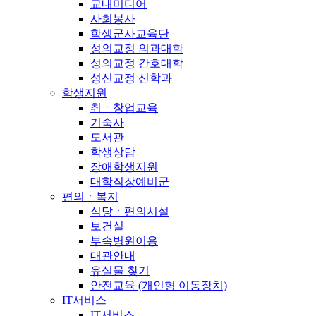
교내미디어
사회봉사
학생군사교육단
성의교정 의과대학
성의교정 간호대학
성신교정 신학과
학생지원
취ㆍ창업교육
기숙사
도서관
학생상담
장애학생지원
대학직장예비군
편의ㆍ복지
식당ㆍ편의시설
보건실
부속병원이용
대관안내
유실물 찾기
안전교육 (개인형 이동장치)
IT서비스
IT서비스