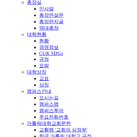
총장실
인사말
총장연설문
총장편지글
역대총장
대학현황
현황
경영정보
CUK SDGs
규정
요람
대학상징
교표
상징
캠퍼스안내
오시는길
캠퍼스맵
캠퍼스투어
주요전화번호
가톨릭대학교회문헌
교황령 '교회의 심장부'
한국 가톨릭 대학교 규정