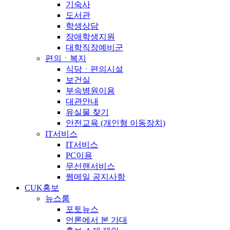
기숙사
도서관
학생상담
장애학생지원
대학직장예비군
편의ㆍ복지
식당ㆍ편의시설
보건실
부속병원이용
대관안내
유실물 찾기
안전교육 (개인형 이동장치)
IT서비스
IT서비스
PC이용
무선랜서비스
웹메일 공지사항
CUK홍보
뉴스룸
포토뉴스
언론에서 본 가대