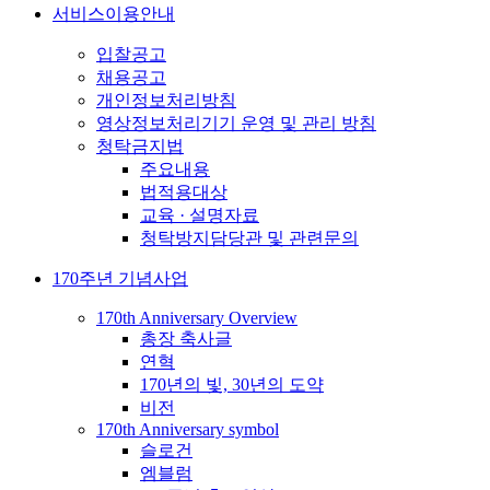
서비스이용안내
입찰공고
채용공고
개인정보처리방침
영상정보처리기기 운영 및 관리 방침
청탁금지법
주요내용
법적용대상
교육 · 설명자료
청탁방지담당관 및 관련문의
170주년 기념사업
170th Anniversary Overview
총장 축사글
연혁
170년의 빛, 30년의 도약
비전
170th Anniversary symbol
슬로건
엠블럼