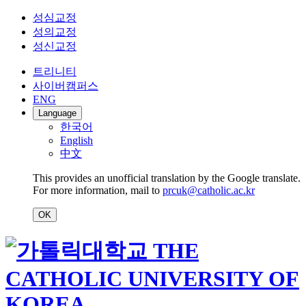
성심교정
성의교정
성신교정
트리니티
사이버캠퍼스
ENG
Language
한국어
English
中文
This provides an unofficial translation by the Google translate.
For more information, mail to
prcuk@catholic.ac.kr
OK