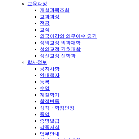
교육과정
개설과목조회
교과과정
전공
교직
외국어강의 의무이수 요건
성의교정 의과대학
성의교정 간호대학
성신교정 신학과
학사정보
공지사항
안내책자
등록
수업
계절학기
학적변동
성적ㆍ학점인정
졸업
증명발급
각종서식
업무안내