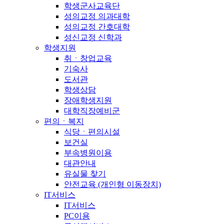
학생군사교육단
성의교정 의과대학
성의교정 간호대학
성신교정 신학과
학생지원
취ㆍ창업교육
기숙사
도서관
학생상담
장애학생지원
대학직장예비군
편의ㆍ복지
식당ㆍ편의시설
보건실
부속병원이용
대관안내
유실물 찾기
안전교육 (개인형 이동장치)
IT서비스
IT서비스
PC이용