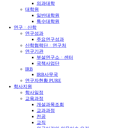
의과대학
대학원
일반대학원
특수대학원
연구ㆍ산학
연구성과
주요연구성과
산학협력단ㆍ연구처
연구기관
부설연구소ㆍ센터
국책사업단
IRB
IRB사무국
연구자현황 PURE
학사지원
학사일정
교육과정
개설과목조회
교과과정
전공
교직