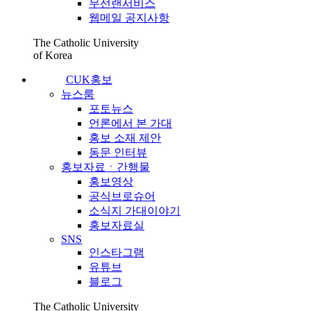
무선랜서비스
웹메일 공지사항
The Catholic University
of Korea
CUK홍보
뉴스룸
포토뉴스
언론에서 본 가대
홍보 소재 제안
동문 인터뷰
홍보자료ㆍ간행물
홍보영상
공식브로슈어
소식지 가대이야기
홍보자료실
SNS
인스타그램
유튜브
블로그
The Catholic University