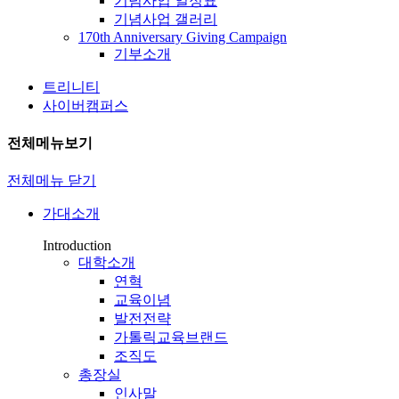
기념사업 일정표
기념사업 갤러리
170th Anniversary Giving Campaign
기부소개
트리니티
사이버캠퍼스
전체메뉴보기
전체메뉴 닫기
가대소개
Introduction
대학소개
연혁
교육이념
발전전략
가톨릭교육브랜드
조직도
총장실
인사말