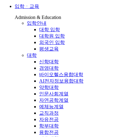
입학ㆍ교육
Admission & Education
입학안내
대학 입학
대학원 입학
외국인 입학
평생교육
대학
신학대학
경영대학
바이오헬스융합대학
AI전자정보융합대학
약학대학
인문사회계열
자연공학계열
예체능계열
교직과정
자유전공
학부대학
융합전공