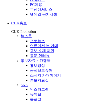
PC이용
무선랜서비스
웹메일 공지사항
CUK홍보
CUK Promotion
뉴스룸
포토뉴스
언론에서 본 가대
홍보 소재 제안
동문 인터뷰
홍보자료ㆍ간행물
홍보영상
공식브로슈어
소식지 가대이야기
홍보자료실
SNS
인스타그램
유튜브
블로그