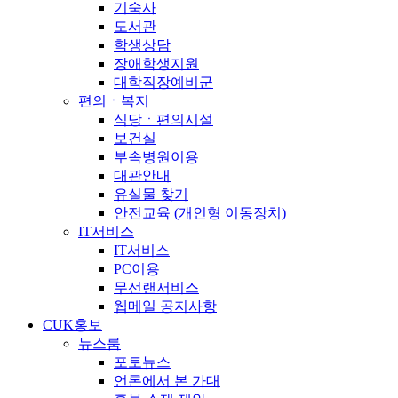
기숙사
도서관
학생상담
장애학생지원
대학직장예비군
편의ㆍ복지
식당ㆍ편의시설
보건실
부속병원이용
대관안내
유실물 찾기
안전교육 (개인형 이동장치)
IT서비스
IT서비스
PC이용
무선랜서비스
웹메일 공지사항
CUK홍보
뉴스룸
포토뉴스
언론에서 본 가대