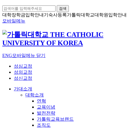
검색
대학장학금
입학안내
기숙사등록
가톨릭대학교
대학원입학안내
모바일메뉴
ENG
모바일메뉴 닫기
성심교정
성의교정
성신교정
가대소개
대학소개
연혁
교육이념
발전전략
가톨릭교육브랜드
조직도