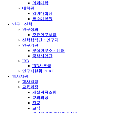
의과대학
대학원
일반대학원
특수대학원
연구ㆍ산학
연구성과
주요연구성과
산학협력단ㆍ연구처
연구기관
부설연구소ㆍ센터
국책사업단
IRB
IRB사무국
연구자현황 PURE
학사지원
학사일정
교육과정
개설과목조회
교과과정
전공
교직