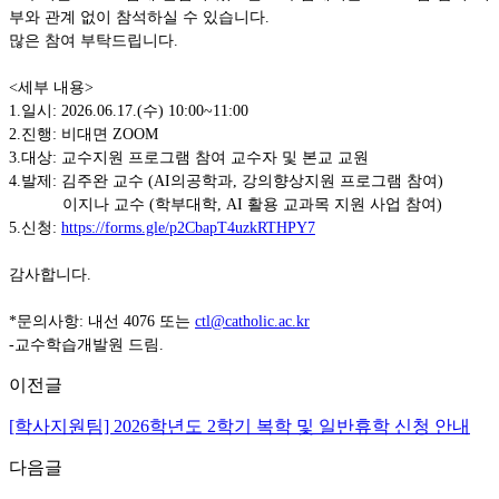
부와 관계 없이 참석하실 수 있습니다
.
많은 참여 부탁드립니다
.
<
세부 내용
>
1.
일시
: 2026.06.17.(
수
) 10:00~11:00
2.
진행
:
비대면
ZOOM
3.
대상
:
교수지원 프로그램 참여 교수자 및 본교 교원
4.
발제
:
김주완 교수
(AI
의공학과
,
강의향상지원 프로그램 참여
)
이지나 교수
(
학부대학
, AI
활용 교과목 지원 사업 참여
)
5.
신청
:
https://forms.gle/p2CbapT4uzkRTHPY7
감사합니다
.
*
문의사항
:
내선
4076
또는
ctl@catholic.ac.kr
-
교수학습개발원 드림
.
이전글
[학사지원팀] 2026학년도 2학기 복학 및 일반휴학 신청 안내
다음글