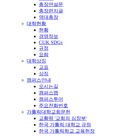
총장연설문
총장편지글
역대총장
대학현황
현황
경영정보
CUK SDGs
규정
요람
대학상징
교표
상징
캠퍼스안내
오시는길
캠퍼스맵
캠퍼스투어
주요전화번호
가톨릭대학교회문헌
교황령 '교회의 심장부'
한국 가톨릭 대학교 규정
한국 가톨릭학교 교육헌장