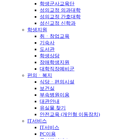
학생군사교육단
성의교정 의과대학
성의교정 간호대학
성신교정 신학과
학생지원
취ㆍ창업교육
기숙사
도서관
학생상담
장애학생지원
대학직장예비군
편의ㆍ복지
식당ㆍ편의시설
보건실
부속병원이용
대관안내
유실물 찾기
안전교육 (개인형 이동장치)
IT서비스
IT서비스
PC이용