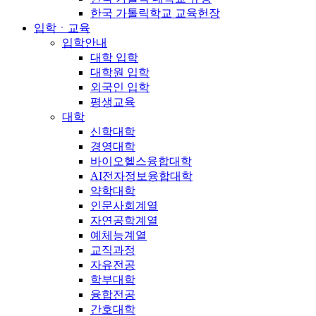
한국 가톨릭학교 교육헌장
입학ㆍ교육
입학안내
대학 입학
대학원 입학
외국인 입학
평생교육
대학
신학대학
경영대학
바이오헬스융합대학
AI전자정보융합대학
약학대학
인문사회계열
자연공학계열
예체능계열
교직과정
자유전공
학부대학
융합전공
간호대학