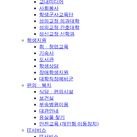
교내미디어
사회봉사
학생군사교육단
성의교정 의과대학
성의교정 간호대학
성신교정 신학과
학생지원
취ㆍ창업교육
기숙사
도서관
학생상담
장애학생지원
대학직장예비군
편의ㆍ복지
식당ㆍ편의시설
보건실
부속병원이용
대관안내
유실물 찾기
안전교육 (개인형 이동장치)
IT서비스
IT서비스