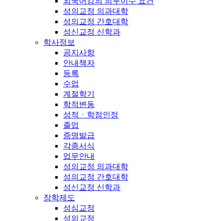
외국어강의 의무이수 요건
성의교정 의과대학
성의교정 간호대학
성신교정 신학과
학사정보
공지사항
안내책자
등록
수업
계절학기
학적변동
성적ㆍ학점인정
졸업
증명발급
각종서식
업무안내
성의교정 의과대학
성의교정 간호대학
성신교정 신학과
장학제도
성심교정
성의교정