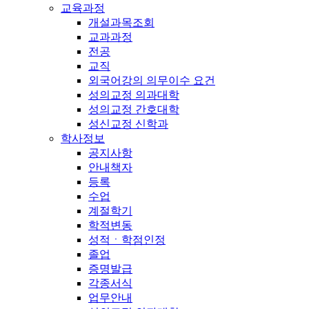
교육과정
개설과목조회
교과과정
전공
교직
외국어강의 의무이수 요건
성의교정 의과대학
성의교정 간호대학
성신교정 신학과
학사정보
공지사항
안내책자
등록
수업
계절학기
학적변동
성적ㆍ학점인정
졸업
증명발급
각종서식
업무안내