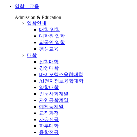
입학ㆍ교육
Admission & Education
입학안내
대학 입학
대학원 입학
외국인 입학
평생교육
대학
신학대학
경영대학
바이오헬스융합대학
AI전자정보융합대학
약학대학
인문사회계열
자연공학계열
예체능계열
교직과정
자유전공
학부대학
융합전공