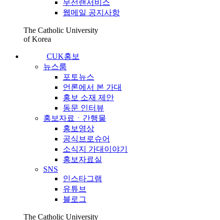
무선랜서비스
웹메일 공지사항
The Catholic University
of Korea
CUK홍보
뉴스룸
포토뉴스
언론에서 본 가대
홍보 소재 제안
동문 인터뷰
홍보자료ㆍ간행물
홍보영상
공식브로슈어
소식지 가대이야기
홍보자료실
SNS
인스타그램
유튜브
블로그
The Catholic University