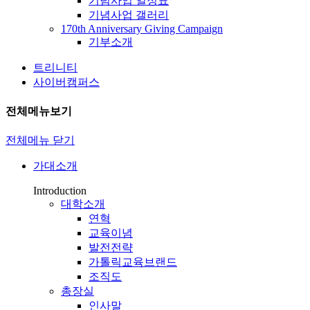
기념사업 일정표
기념사업 갤러리
170th Anniversary Giving Campaign
기부소개
트리니티
사이버캠퍼스
전체메뉴보기
전체메뉴 닫기
가대소개
Introduction
대학소개
연혁
교육이념
발전전략
가톨릭교육브랜드
조직도
총장실
인사말