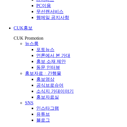
PC이용
무선랜서비스
웹메일 공지사항
CUK홍보
CUK Promotion
뉴스룸
포토뉴스
언론에서 본 가대
홍보 소재 제안
동문 인터뷰
홍보자료ㆍ간행물
홍보영상
공식브로슈어
소식지 가대이야기
홍보자료실
SNS
인스타그램
유튜브
블로그