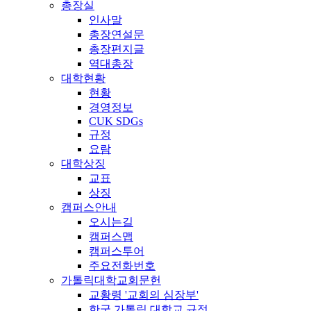
총장실
인사말
총장연설문
총장편지글
역대총장
대학현황
현황
경영정보
CUK SDGs
규정
요람
대학상징
교표
상징
캠퍼스안내
오시는길
캠퍼스맵
캠퍼스투어
주요전화번호
가톨릭대학교회문헌
교황령 '교회의 심장부'
한국 가톨릭 대학교 규정