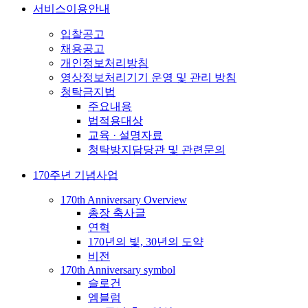
서비스이용안내
입찰공고
채용공고
개인정보처리방침
영상정보처리기기 운영 및 관리 방침
청탁금지법
주요내용
법적용대상
교육 · 설명자료
청탁방지담당관 및 관련문의
170주년 기념사업
170th Anniversary Overview
총장 축사글
연혁
170년의 빛, 30년의 도약
비전
170th Anniversary symbol
슬로건
엠블럼