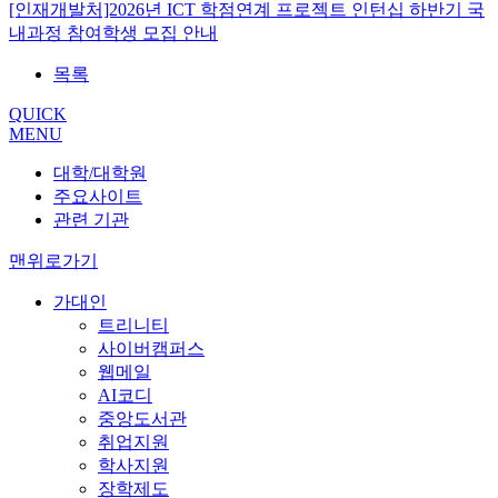
[인재개발처]2026년 ICT 학점연계 프로젝트 인턴십 하반기 국
내과정 참여학생 모집 안내
목록
QUICK
MENU
대학/대학원
주요사이트
관련 기관
맨위로가기
가대인
트리니티
사이버캠퍼스
웹메일
AI코디
중앙도서관
취업지원
학사지원
장학제도