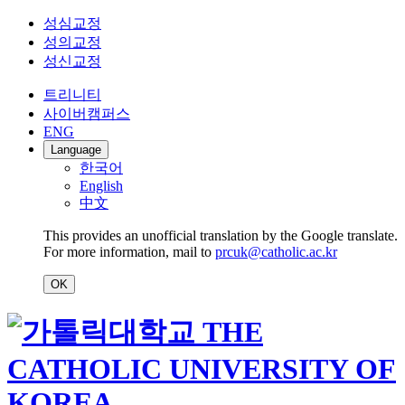
성심교정
성의교정
성신교정
트리니티
사이버캠퍼스
ENG
Language
한국어
English
中文
This provides an unofficial translation by the Google translate.
For more information, mail to
prcuk@catholic.ac.kr
OK