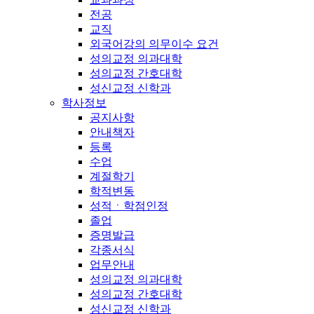
전공
교직
외국어강의 의무이수 요건
성의교정 의과대학
성의교정 간호대학
성신교정 신학과
학사정보
공지사항
안내책자
등록
수업
계절학기
학적변동
성적ㆍ학점인정
졸업
증명발급
각종서식
업무안내
성의교정 의과대학
성의교정 간호대학
성신교정 신학과