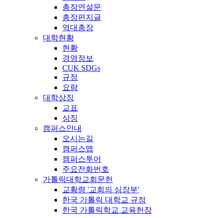
총장연설문
총장편지글
역대총장
대학현황
현황
경영정보
CUK SDGs
규정
요람
대학상징
교표
상징
캠퍼스안내
오시는길
캠퍼스맵
캠퍼스투어
주요전화번호
가톨릭대학교회문헌
교황령 '교회의 심장부'
한국 가톨릭 대학교 규정
한국 가톨릭학교 교육헌장