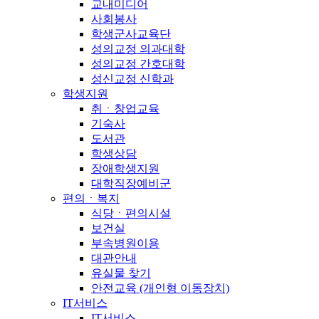
교내미디어
사회봉사
학생군사교육단
성의교정 의과대학
성의교정 간호대학
성신교정 신학과
학생지원
취ㆍ창업교육
기숙사
도서관
학생상담
장애학생지원
대학직장예비군
편의ㆍ복지
식당ㆍ편의시설
보건실
부속병원이용
대관안내
유실물 찾기
안전교육 (개인형 이동장치)
IT서비스
IT서비스