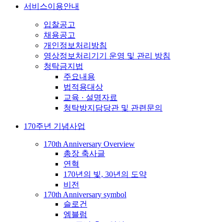
서비스이용안내
입찰공고
채용공고
개인정보처리방침
영상정보처리기기 운영 및 관리 방침
청탁금지법
주요내용
법적용대상
교육 · 설명자료
청탁방지담당관 및 관련문의
170주년 기념사업
170th Anniversary Overview
총장 축사글
연혁
170년의 빛, 30년의 도약
비전
170th Anniversary symbol
슬로건
엠블럼