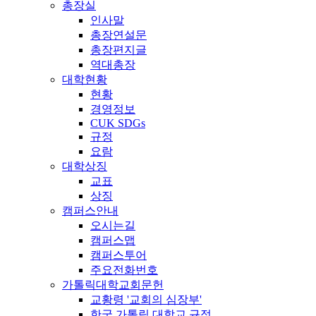
총장실
인사말
총장연설문
총장편지글
역대총장
대학현황
현황
경영정보
CUK SDGs
규정
요람
대학상징
교표
상징
캠퍼스안내
오시는길
캠퍼스맵
캠퍼스투어
주요전화번호
가톨릭대학교회문헌
교황령 '교회의 심장부'
한국 가톨릭 대학교 규정