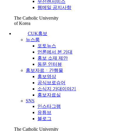
무선랜서비스
웹메일 공지사항
The Catholic University
of Korea
CUK홍보
뉴스룸
포토뉴스
언론에서 본 가대
홍보 소재 제안
동문 인터뷰
홍보자료ㆍ간행물
홍보영상
공식브로슈어
소식지 가대이야기
홍보자료실
SNS
인스타그램
유튜브
블로그
The Catholic University