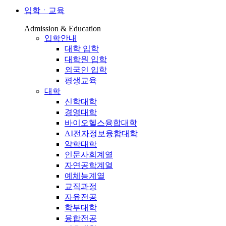
입학ㆍ교육
Admission & Education
입학안내
대학 입학
대학원 입학
외국인 입학
평생교육
대학
신학대학
경영대학
바이오헬스융합대학
AI전자정보융합대학
약학대학
인문사회계열
자연공학계열
예체능계열
교직과정
자유전공
학부대학
융합전공