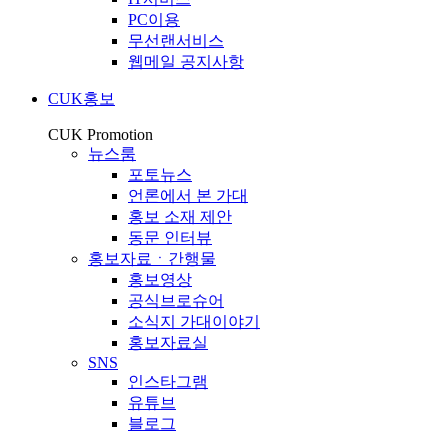
PC이용
무선랜서비스
웹메일 공지사항
CUK홍보
CUK Promotion
뉴스룸
포토뉴스
언론에서 본 가대
홍보 소재 제안
동문 인터뷰
홍보자료ㆍ간행물
홍보영상
공식브로슈어
소식지 가대이야기
홍보자료실
SNS
인스타그램
유튜브
블로그