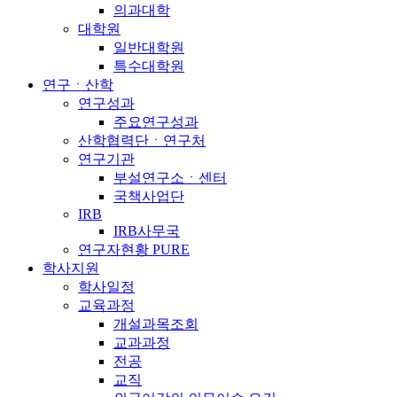
의과대학
대학원
일반대학원
특수대학원
연구ㆍ산학
연구성과
주요연구성과
산학협력단ㆍ연구처
연구기관
부설연구소ㆍ센터
국책사업단
IRB
IRB사무국
연구자현황 PURE
학사지원
학사일정
교육과정
개설과목조회
교과과정
전공
교직