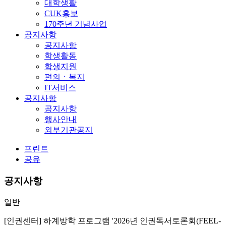
대학생활
CUK홍보
170주년 기념사업
공지사항
공지사항
학생활동
학생지원
편의ㆍ복지
IT서비스
공지사항
공지사항
행사안내
외부기관공지
프린트
공유
공지사항
일반
[인권센터] 하계방학 프로그램 '2026년 인권독서토론회(FEEL-