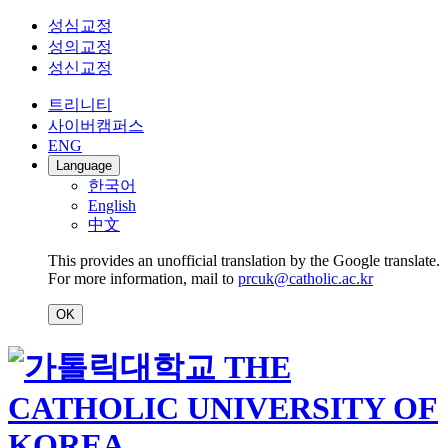
성심교정
성의교정
성신교정
트리니티
사이버캠퍼스
ENG
Language
한국어
English
中文
This provides an unofficial translation by the Google translate.
For more information, mail to
prcuk@catholic.ac.kr
OK