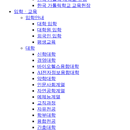
한국 가톨릭학교 교육헌장
입학ㆍ교육
입학안내
대학 입학
대학원 입학
외국인 입학
평생교육
대학
신학대학
경영대학
바이오헬스융합대학
AI전자정보융합대학
약학대학
인문사회계열
자연공학계열
예체능계열
교직과정
자유전공
학부대학
융합전공
간호대학