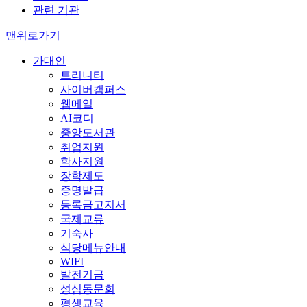
관련 기관
맨위로가기
가대인
트리니티
사이버캠퍼스
웹메일
AI코디
중앙도서관
취업지원
학사지원
장학제도
증명발급
등록금고지서
국제교류
기숙사
식당메뉴안내
WIFI
발전기금
성심동문회
평생교육