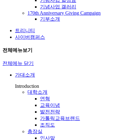
기념사업 일정표
기념사업 갤러리
170th Anniversary Giving Campaign
기부소개
트리니티
사이버캠퍼스
전체메뉴보기
전체메뉴 닫기
가대소개
Introduction
대학소개
연혁
교육이념
발전전략
가톨릭교육브랜드
조직도
총장실
인사말