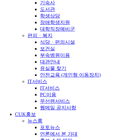
기숙사
도서관
학생상담
장애학생지원
대학직장예비군
편의ㆍ복지
식당ㆍ편의시설
보건실
부속병원이용
대관안내
유실물 찾기
안전교육 (개인형 이동장치)
IT서비스
IT서비스
PC이용
무선랜서비스
웹메일 공지사항
CUK홍보
뉴스룸
포토뉴스
언론에서 본 가대