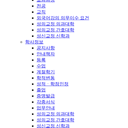
전공
교직
외국어강의 의무이수 요건
성의교정 의과대학
성의교정 간호대학
성신교정 신학과
학사정보
공지사항
안내책자
등록
수업
계절학기
학적변동
성적ㆍ학점인정
졸업
증명발급
각종서식
업무안내
성의교정 의과대학
성의교정 간호대학
성신교정 신학과