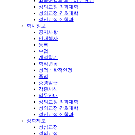
외국어강의 의무이수 요건
성의교정 의과대학
성의교정 간호대학
성신교정 신학과
학사정보
공지사항
안내책자
등록
수업
계절학기
학적변동
성적ㆍ학점인정
졸업
증명발급
각종서식
업무안내
성의교정 의과대학
성의교정 간호대학
성신교정 신학과
장학제도
성심교정
성의교정