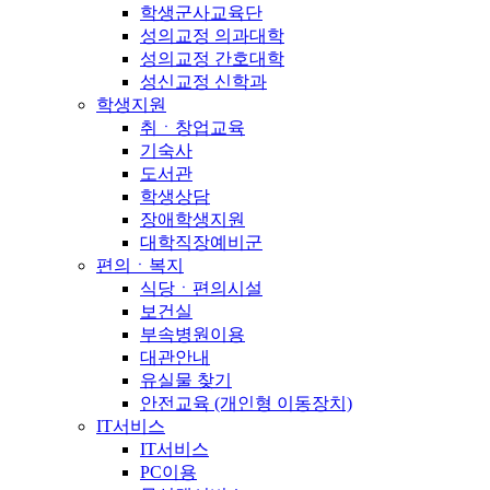
학생군사교육단
성의교정 의과대학
성의교정 간호대학
성신교정 신학과
학생지원
취ㆍ창업교육
기숙사
도서관
학생상담
장애학생지원
대학직장예비군
편의ㆍ복지
식당ㆍ편의시설
보건실
부속병원이용
대관안내
유실물 찾기
안전교육 (개인형 이동장치)
IT서비스
IT서비스
PC이용