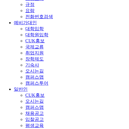
규정
요람
전화번호검색
예비가대인
대학입학
대학원입학
CUK홍보
국제교류
취업지원
장학제도
기숙사
오시는길
캠퍼스맵
캠퍼스투어
일반인
CUK홍보
오시는길
캠퍼스맵
채용공고
입찰공고
평생교육