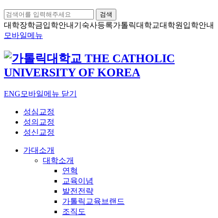
검색
대학장학금
입학안내
기숙사등록
가톨릭대학교
대학원입학안내
모바일메뉴
ENG
모바일메뉴 닫기
성심교정
성의교정
성신교정
가대소개
대학소개
연혁
교육이념
발전전략
가톨릭교육브랜드
조직도