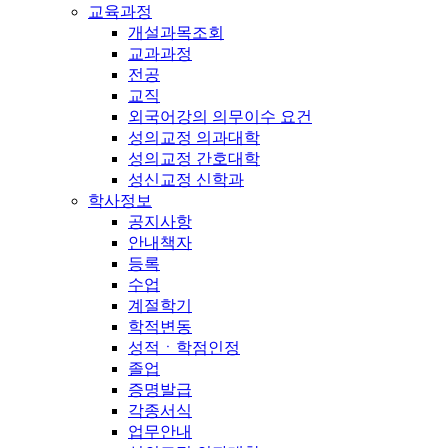
교육과정
개설과목조회
교과과정
전공
교직
외국어강의 의무이수 요건
성의교정 의과대학
성의교정 간호대학
성신교정 신학과
학사정보
공지사항
안내책자
등록
수업
계절학기
학적변동
성적ㆍ학점인정
졸업
증명발급
각종서식
업무안내