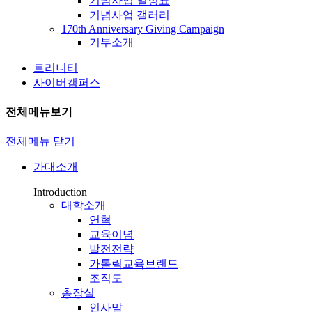
기념사업 일정표
기념사업 갤러리
170th Anniversary Giving Campaign
기부소개
트리니티
사이버캠퍼스
전체메뉴보기
전체메뉴 닫기
가대소개
Introduction
대학소개
연혁
교육이념
발전전략
가톨릭교육브랜드
조직도
총장실
인사말