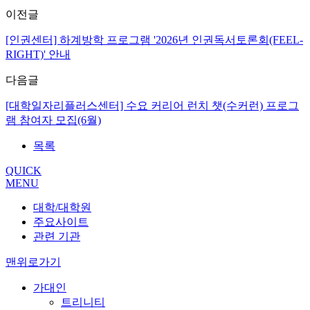
이전글
[인권센터] 하계방학 프로그램 '2026년 인권독서토론회(FEEL-
RIGHT)' 안내
다음글
[대학일자리플러스센터] 수요 커리어 런치 챗(수커런) 프로그
램 참여자 모집(6월)
목록
QUICK
MENU
대학/대학원
주요사이트
관련 기관
맨위로가기
가대인
트리니티