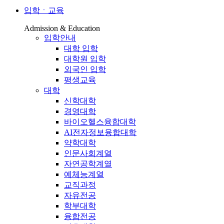
입학ㆍ교육
Admission & Education
입학안내
대학 입학
대학원 입학
외국인 입학
평생교육
대학
신학대학
경영대학
바이오헬스융합대학
AI전자정보융합대학
약학대학
인문사회계열
자연공학계열
예체능계열
교직과정
자유전공
학부대학
융합전공