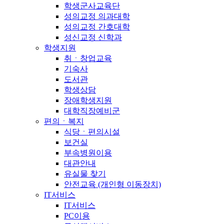
학생군사교육단
성의교정 의과대학
성의교정 간호대학
성신교정 신학과
학생지원
취ㆍ창업교육
기숙사
도서관
학생상담
장애학생지원
대학직장예비군
편의ㆍ복지
식당ㆍ편의시설
보건실
부속병원이용
대관안내
유실물 찾기
안전교육 (개인형 이동장치)
IT서비스
IT서비스
PC이용