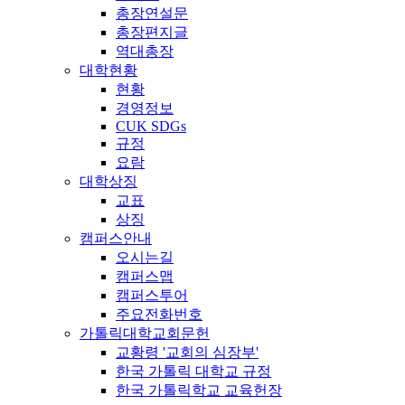
총장연설문
총장편지글
역대총장
대학현황
현황
경영정보
CUK SDGs
규정
요람
대학상징
교표
상징
캠퍼스안내
오시는길
캠퍼스맵
캠퍼스투어
주요전화번호
가톨릭대학교회문헌
교황령 '교회의 심장부'
한국 가톨릭 대학교 규정
한국 가톨릭학교 교육헌장