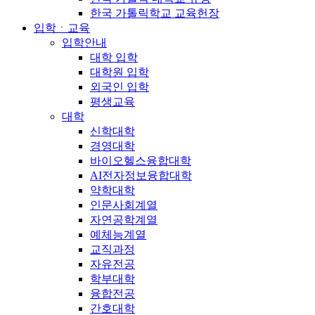
한국 가톨릭학교 교육헌장
입학ㆍ교육
입학안내
대학 입학
대학원 입학
외국인 입학
평생교육
대학
신학대학
경영대학
바이오헬스융합대학
AI전자정보융합대학
약학대학
인문사회계열
자연공학계열
예체능계열
교직과정
자유전공
학부대학
융합전공
간호대학