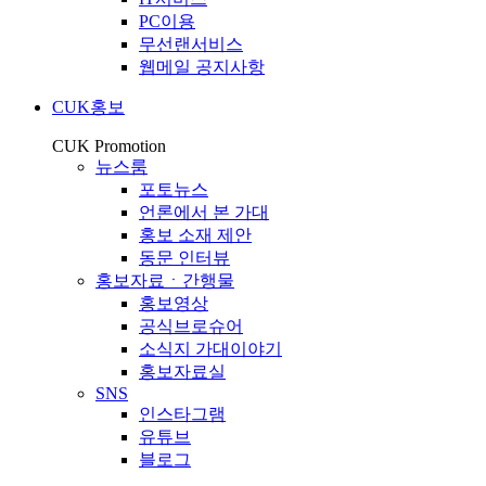
PC이용
무선랜서비스
웹메일 공지사항
CUK홍보
CUK Promotion
뉴스룸
포토뉴스
언론에서 본 가대
홍보 소재 제안
동문 인터뷰
홍보자료ㆍ간행물
홍보영상
공식브로슈어
소식지 가대이야기
홍보자료실
SNS
인스타그램
유튜브
블로그