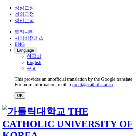
성심교정
성의교정
성신교정
트리니티
사이버캠퍼스
ENG
Language
한국어
English
中文
This provides an unofficial translation by the Google translate.
For more information, mail to
prcuk@catholic.ac.kr
OK