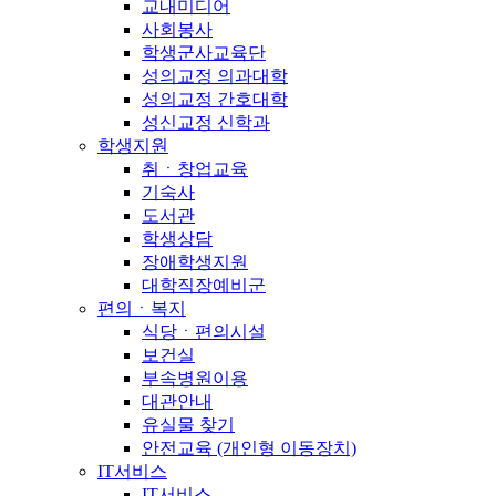
교내미디어
사회봉사
학생군사교육단
성의교정 의과대학
성의교정 간호대학
성신교정 신학과
학생지원
취ㆍ창업교육
기숙사
도서관
학생상담
장애학생지원
대학직장예비군
편의ㆍ복지
식당ㆍ편의시설
보건실
부속병원이용
대관안내
유실물 찾기
안전교육 (개인형 이동장치)
IT서비스
IT서비스