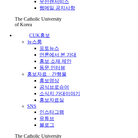
무선랜서비스
웹메일 공지사항
The Catholic University
of Korea
CUK홍보
뉴스룸
포토뉴스
언론에서 본 가대
홍보 소재 제안
동문 인터뷰
홍보자료ㆍ간행물
홍보영상
공식브로슈어
소식지 가대이야기
홍보자료실
SNS
인스타그램
유튜브
블로그
The Catholic University