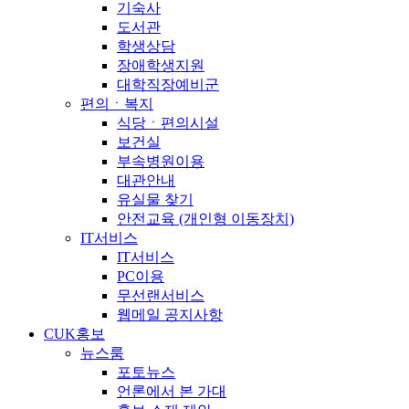
기숙사
도서관
학생상담
장애학생지원
대학직장예비군
편의ㆍ복지
식당ㆍ편의시설
보건실
부속병원이용
대관안내
유실물 찾기
안전교육 (개인형 이동장치)
IT서비스
IT서비스
PC이용
무선랜서비스
웹메일 공지사항
CUK홍보
뉴스룸
포토뉴스
언론에서 본 가대