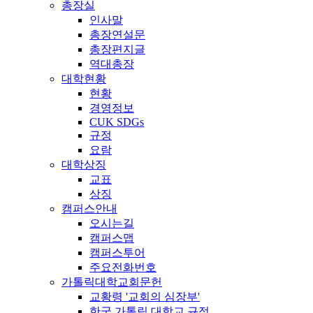
총장실
인사말
총장연설문
총장편지글
역대총장
대학현황
현황
경영정보
CUK SDGs
규정
요람
대학상징
교표
상징
캠퍼스안내
오시는길
캠퍼스맵
캠퍼스투어
주요전화번호
가톨릭대학교회문헌
교황령 '교회의 심장부'
한국 가톨릭 대학교 규정