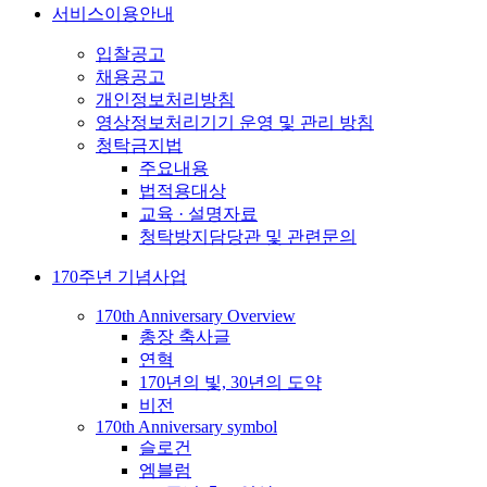
서비스이용안내
입찰공고
채용공고
개인정보처리방침
영상정보처리기기 운영 및 관리 방침
청탁금지법
주요내용
법적용대상
교육 · 설명자료
청탁방지담당관 및 관련문의
170주년 기념사업
170th Anniversary Overview
총장 축사글
연혁
170년의 빛, 30년의 도약
비전
170th Anniversary symbol
슬로건
엠블럼