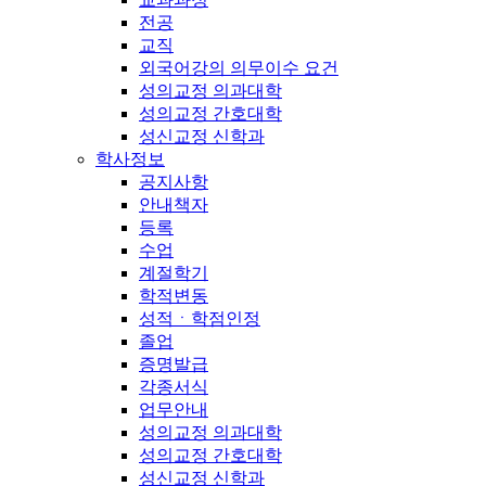
전공
교직
외국어강의 의무이수 요건
성의교정 의과대학
성의교정 간호대학
성신교정 신학과
학사정보
공지사항
안내책자
등록
수업
계절학기
학적변동
성적ㆍ학점인정
졸업
증명발급
각종서식
업무안내
성의교정 의과대학
성의교정 간호대학
성신교정 신학과