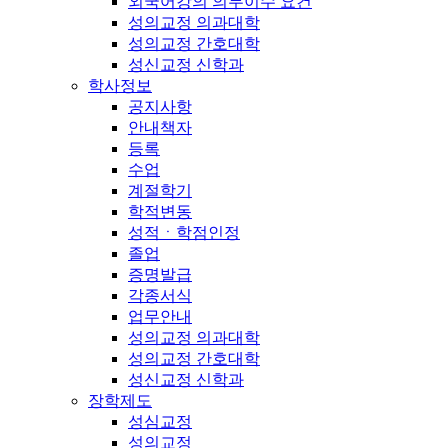
외국어강의 의무이수 요건
성의교정 의과대학
성의교정 간호대학
성신교정 신학과
학사정보
공지사항
안내책자
등록
수업
계절학기
학적변동
성적ㆍ학점인정
졸업
증명발급
각종서식
업무안내
성의교정 의과대학
성의교정 간호대학
성신교정 신학과
장학제도
성심교정
성의교정