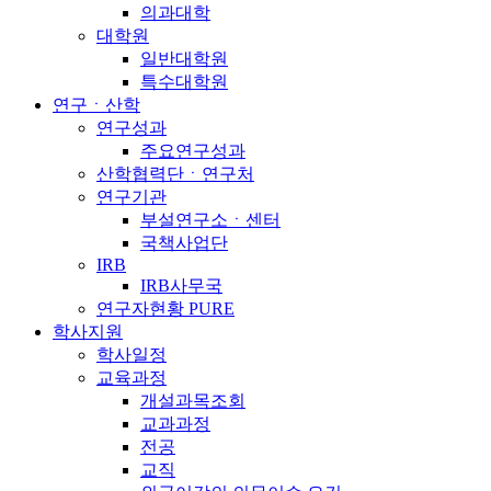
의과대학
대학원
일반대학원
특수대학원
연구ㆍ산학
연구성과
주요연구성과
산학협력단ㆍ연구처
연구기관
부설연구소ㆍ센터
국책사업단
IRB
IRB사무국
연구자현황 PURE
학사지원
학사일정
교육과정
개설과목조회
교과과정
전공
교직