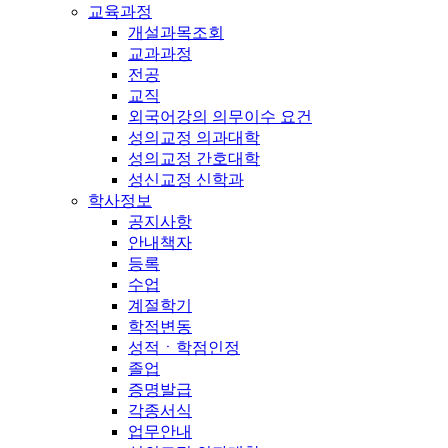
교육과정
개설과목조회
교과과정
전공
교직
외국어강의 의무이수 요건
성의교정 의과대학
성의교정 간호대학
성신교정 신학과
학사정보
공지사항
안내책자
등록
수업
계절학기
학적변동
성적ㆍ학점인정
졸업
증명발급
각종서식
업무안내