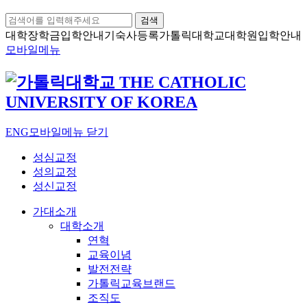
검색
대학장학금
입학안내
기숙사등록
가톨릭대학교
대학원입학안내
모바일메뉴
ENG
모바일메뉴 닫기
성심교정
성의교정
성신교정
가대소개
대학소개
연혁
교육이념
발전전략
가톨릭교육브랜드
조직도