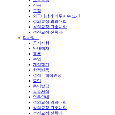
전공
교직
외국어강의 의무이수 요건
성의교정 의과대학
성의교정 간호대학
성신교정 신학과
학사정보
공지사항
안내책자
등록
수업
계절학기
학적변동
성적ㆍ학점인정
졸업
증명발급
각종서식
업무안내
성의교정 의과대학
성의교정 간호대학
성신교정 신학과