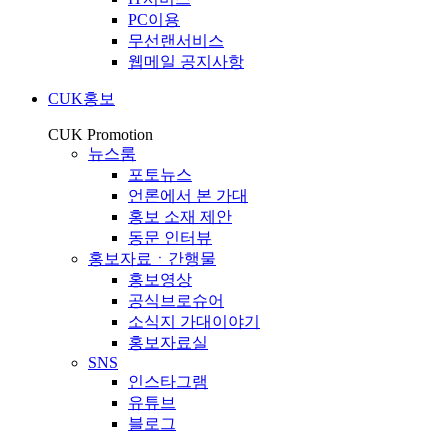
PC이용
무선랜서비스
웹메일 공지사항
CUK홍보
CUK Promotion
뉴스룸
포토뉴스
언론에서 본 가대
홍보 소재 제안
동문 인터뷰
홍보자료ㆍ간행물
홍보영상
공식브로슈어
소식지 가대이야기
홍보자료실
SNS
인스타그램
유튜브
블로그