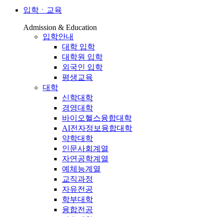
입학ㆍ교육
Admission & Education
입학안내
대학 입학
대학원 입학
외국인 입학
평생교육
대학
신학대학
경영대학
바이오헬스융합대학
AI전자정보융합대학
약학대학
인문사회계열
자연공학계열
예체능계열
교직과정
자유전공
학부대학
융합전공