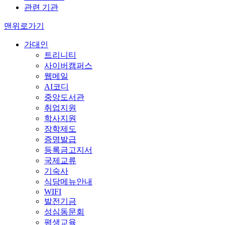
관련 기관
맨위로가기
가대인
트리니티
사이버캠퍼스
웹메일
AI코디
중앙도서관
취업지원
학사지원
장학제도
증명발급
등록금고지서
국제교류
기숙사
식당메뉴안내
WIFI
발전기금
성심동문회
평생교육