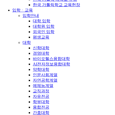
한국 가톨릭학교 교육헌장
입학ㆍ교육
입학안내
대학 입학
대학원 입학
외국인 입학
평생교육
대학
신학대학
경영대학
바이오헬스융합대학
AI전자정보융합대학
약학대학
인문사회계열
자연공학계열
예체능계열
교직과정
자유전공
학부대학
융합전공
간호대학