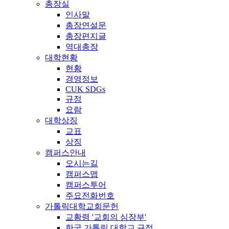
총장실
인사말
총장연설문
총장편지글
역대총장
대학현황
현황
경영정보
CUK SDGs
규정
요람
대학상징
교표
상징
캠퍼스안내
오시는길
캠퍼스맵
캠퍼스투어
주요전화번호
가톨릭대학교회문헌
교황령 '교회의 심장부'
한국 가톨릭 대학교 규정