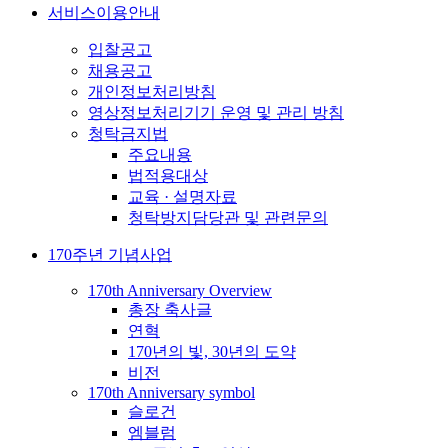
서비스이용안내
입찰공고
채용공고
개인정보처리방침
영상정보처리기기 운영 및 관리 방침
청탁금지법
주요내용
법적용대상
교육 · 설명자료
청탁방지담당관 및 관련문의
170주년 기념사업
170th Anniversary Overview
총장 축사글
연혁
170년의 빛, 30년의 도약
비전
170th Anniversary symbol
슬로건
엠블럼