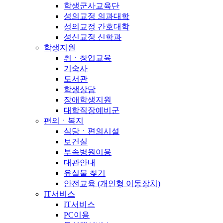
학생군사교육단
성의교정 의과대학
성의교정 간호대학
성신교정 신학과
학생지원
취ㆍ창업교육
기숙사
도서관
학생상담
장애학생지원
대학직장예비군
편의ㆍ복지
식당ㆍ편의시설
보건실
부속병원이용
대관안내
유실물 찾기
안전교육 (개인형 이동장치)
IT서비스
IT서비스
PC이용