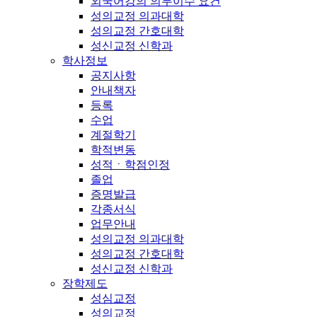
외국어강의 의무이수 요건
성의교정 의과대학
성의교정 간호대학
성신교정 신학과
학사정보
공지사항
안내책자
등록
수업
계절학기
학적변동
성적ㆍ학점인정
졸업
증명발급
각종서식
업무안내
성의교정 의과대학
성의교정 간호대학
성신교정 신학과
장학제도
성심교정
성의교정