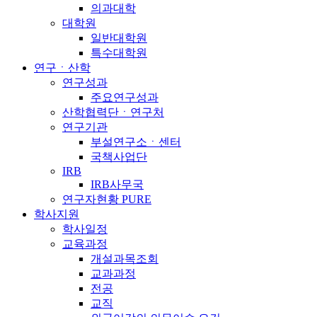
의과대학
대학원
일반대학원
특수대학원
연구ㆍ산학
연구성과
주요연구성과
산학협력단ㆍ연구처
연구기관
부설연구소ㆍ센터
국책사업단
IRB
IRB사무국
연구자현황 PURE
학사지원
학사일정
교육과정
개설과목조회
교과과정
전공
교직