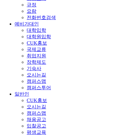
규정
요람
전화번호검색
예비가대인
대학입학
대학원입학
CUK홍보
국제교류
취업지원
장학제도
기숙사
오시는길
캠퍼스맵
캠퍼스투어
일반인
CUK홍보
오시는길
캠퍼스맵
채용공고
입찰공고
평생교육