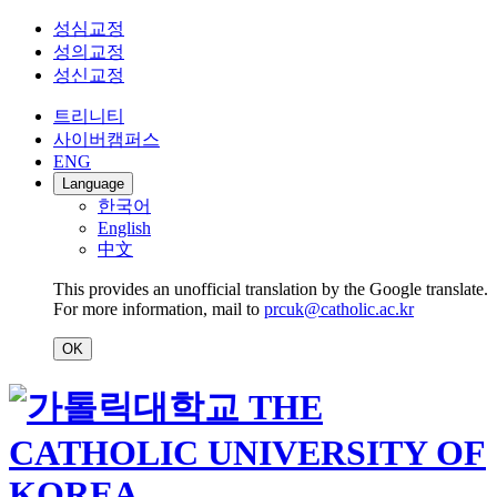
성심교정
성의교정
성신교정
트리니티
사이버캠퍼스
ENG
Language
한국어
English
中文
This provides an unofficial translation by the Google translate.
For more information, mail to
prcuk@catholic.ac.kr
OK