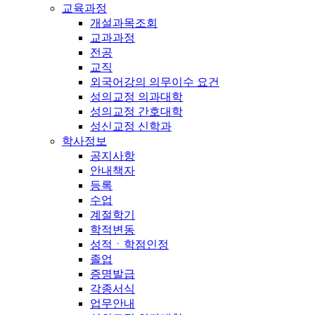
교육과정
개설과목조회
교과과정
전공
교직
외국어강의 의무이수 요건
성의교정 의과대학
성의교정 간호대학
성신교정 신학과
학사정보
공지사항
안내책자
등록
수업
계절학기
학적변동
성적ㆍ학점인정
졸업
증명발급
각종서식
업무안내