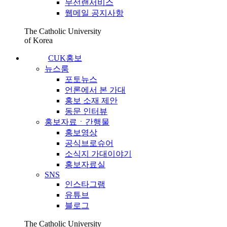
무선랜서비스
웹메일 공지사항
The Catholic University
of Korea
CUK홍보
뉴스룸
포토뉴스
언론에서 본 가대
홍보 소재 제안
동문 인터뷰
홍보자료ㆍ간행물
홍보영상
공식브로슈어
소식지 가대이야기
홍보자료실
SNS
인스타그램
유튜브
블로그
The Catholic University