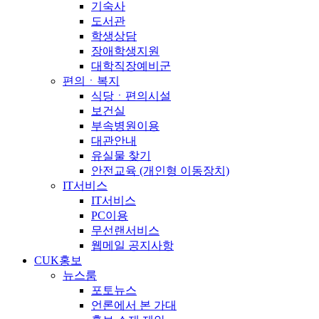
기숙사
도서관
학생상담
장애학생지원
대학직장예비군
편의ㆍ복지
식당ㆍ편의시설
보건실
부속병원이용
대관안내
유실물 찾기
안전교육 (개인형 이동장치)
IT서비스
IT서비스
PC이용
무선랜서비스
웹메일 공지사항
CUK홍보
뉴스룸
포토뉴스
언론에서 본 가대