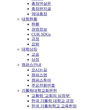
총장연설문
총장편지글
역대총장
대학현황
현황
경영정보
CUK SDGs
규정
요람
대학상징
교표
상징
캠퍼스안내
오시는길
캠퍼스맵
캠퍼스투어
주요전화번호
가톨릭대학교회문헌
교황령 '교회의 심장부'
한국 가톨릭 대학교 규정
한국 가톨릭학교 교육헌장