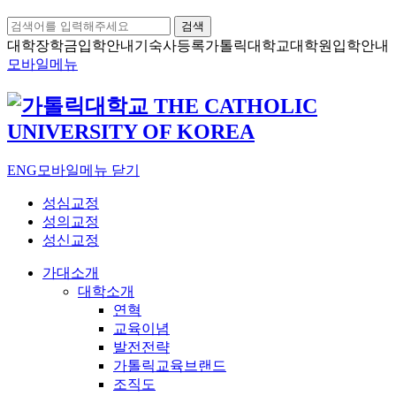
검색
대학장학금
입학안내
기숙사등록
가톨릭대학교
대학원입학안내
모바일메뉴
ENG
모바일메뉴 닫기
성심교정
성의교정
성신교정
가대소개
대학소개
연혁
교육이념
발전전략
가톨릭교육브랜드
조직도