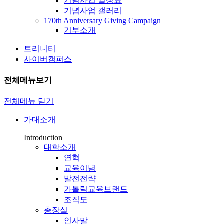
기념사업 일정표
기념사업 갤러리
170th Anniversary Giving Campaign
기부소개
트리니티
사이버캠퍼스
전체메뉴보기
전체메뉴 닫기
가대소개
Introduction
대학소개
연혁
교육이념
발전전략
가톨릭교육브랜드
조직도
총장실
인사말