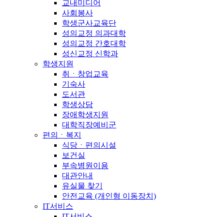
교내미디어
사회봉사
학생군사교육단
성의교정 의과대학
성의교정 간호대학
성신교정 신학과
학생지원
취ㆍ창업교육
기숙사
도서관
학생상담
장애학생지원
대학직장예비군
편의ㆍ복지
식당ㆍ편의시설
보건실
부속병원이용
대관안내
유실물 찾기
안전교육 (개인형 이동장치)
IT서비스
IT서비스