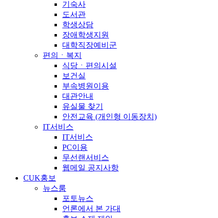
기숙사
도서관
학생상담
장애학생지원
대학직장예비군
편의ㆍ복지
식당ㆍ편의시설
보건실
부속병원이용
대관안내
유실물 찾기
안전교육 (개인형 이동장치)
IT서비스
IT서비스
PC이용
무선랜서비스
웹메일 공지사항
CUK홍보
뉴스룸
포토뉴스
언론에서 본 가대