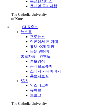
무선랜서비스
웹메일 공지사항
The Catholic University
of Korea
CUK홍보
뉴스룸
포토뉴스
언론에서 본 가대
홍보 소재 제안
동문 인터뷰
홍보자료ㆍ간행물
홍보영상
공식브로슈어
소식지 가대이야기
홍보자료실
SNS
인스타그램
유튜브
블로그
The Catholic University