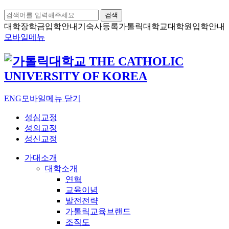
검색
대학장학금
입학안내
기숙사등록
가톨릭대학교
대학원입학안내
모바일메뉴
ENG
모바일메뉴 닫기
성심교정
성의교정
성신교정
가대소개
대학소개
연혁
교육이념
발전전략
가톨릭교육브랜드
조직도