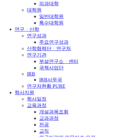
의과대학
대학원
일반대학원
특수대학원
연구ㆍ산학
연구성과
주요연구성과
산학협력단ㆍ연구처
연구기관
부설연구소ㆍ센터
국책사업단
IRB
IRB사무국
연구자현황 PURE
학사지원
학사일정
교육과정
개설과목조회
교과과정
전공
교직