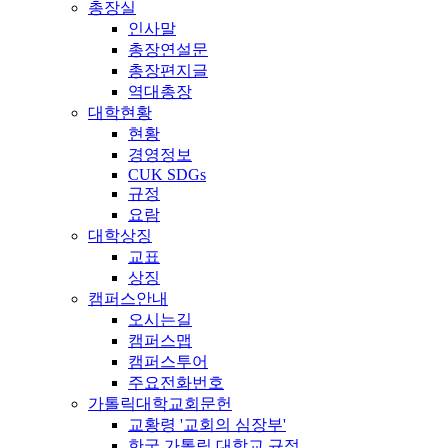
총장실
인사말
총장연설문
총장편지글
역대총장
대학현황
현황
경영정보
CUK SDGs
규정
요람
대학상징
교표
상징
캠퍼스안내
오시는길
캠퍼스맵
캠퍼스투어
주요전화번호
가톨릭대학교회문헌
교황령 '교회의 심장부'
한국 가톨릭 대학교 규정