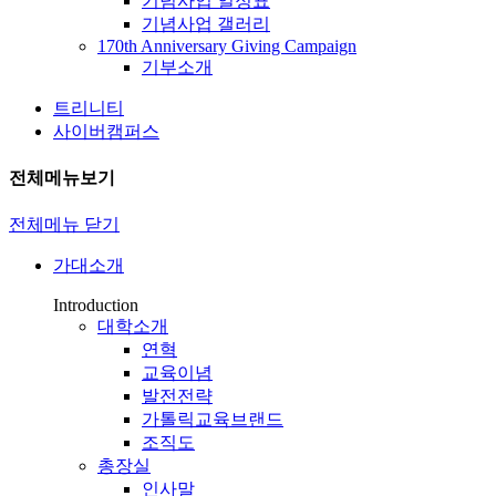
기념사업 일정표
기념사업 갤러리
170th Anniversary Giving Campaign
기부소개
트리니티
사이버캠퍼스
전체메뉴보기
전체메뉴 닫기
가대소개
Introduction
대학소개
연혁
교육이념
발전전략
가톨릭교육브랜드
조직도
총장실
인사말