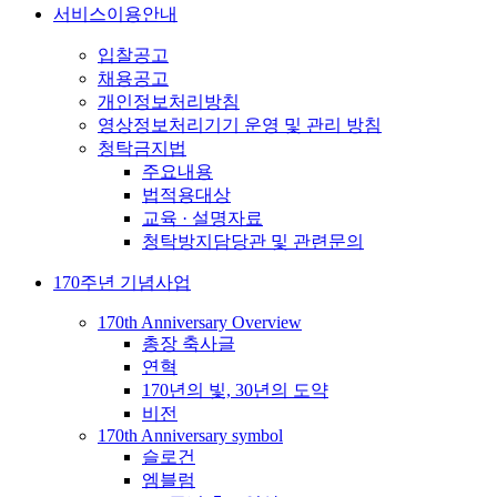
서비스이용안내
입찰공고
채용공고
개인정보처리방침
영상정보처리기기 운영 및 관리 방침
청탁금지법
주요내용
법적용대상
교육 · 설명자료
청탁방지담당관 및 관련문의
170주년 기념사업
170th Anniversary Overview
총장 축사글
연혁
170년의 빛, 30년의 도약
비전
170th Anniversary symbol
슬로건
엠블럼