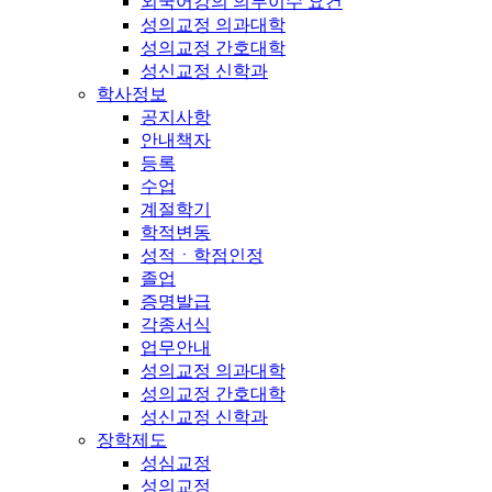
외국어강의 의무이수 요건
성의교정 의과대학
성의교정 간호대학
성신교정 신학과
학사정보
공지사항
안내책자
등록
수업
계절학기
학적변동
성적ㆍ학점인정
졸업
증명발급
각종서식
업무안내
성의교정 의과대학
성의교정 간호대학
성신교정 신학과
장학제도
성심교정
성의교정