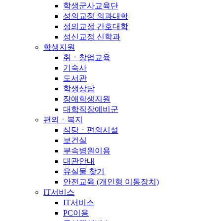
학생군사교육단
성의교정 의과대학
성의교정 간호대학
성신교정 신학과
학생지원
취ㆍ창업교육
기숙사
도서관
학생상담
장애학생지원
대학직장예비군
편의ㆍ복지
식당ㆍ편의시설
보건실
부속병원이용
대관안내
유실물 찾기
안전교육 (개인형 이동장치)
IT서비스
IT서비스
PC이용