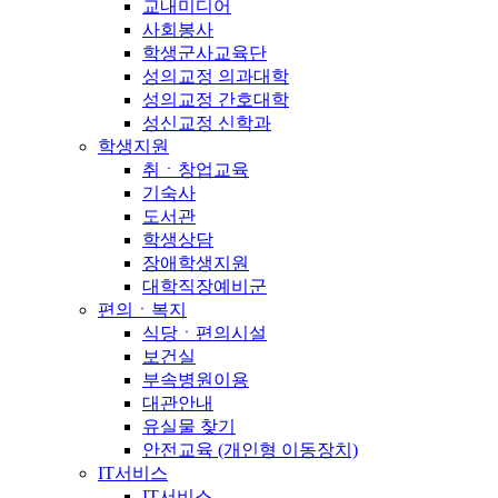
교내미디어
사회봉사
학생군사교육단
성의교정 의과대학
성의교정 간호대학
성신교정 신학과
학생지원
취ㆍ창업교육
기숙사
도서관
학생상담
장애학생지원
대학직장예비군
편의ㆍ복지
식당ㆍ편의시설
보건실
부속병원이용
대관안내
유실물 찾기
안전교육 (개인형 이동장치)
IT서비스
IT서비스