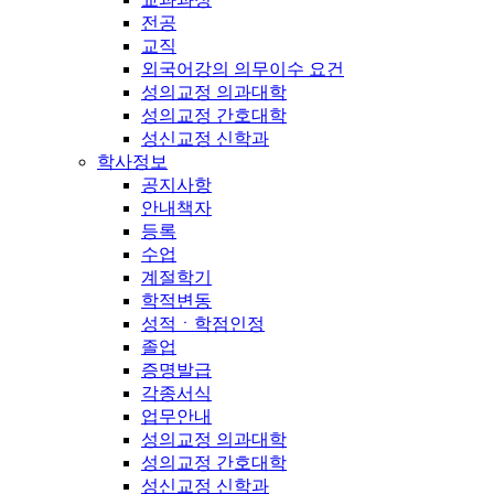
전공
교직
외국어강의 의무이수 요건
성의교정 의과대학
성의교정 간호대학
성신교정 신학과
학사정보
공지사항
안내책자
등록
수업
계절학기
학적변동
성적ㆍ학점인정
졸업
증명발급
각종서식
업무안내
성의교정 의과대학
성의교정 간호대학
성신교정 신학과