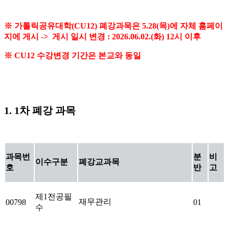
※ 가톨릭공유대학(CU12) 폐강과목은 5.28(목)에 자체 홈페이
지에 게시 ->
게시 일시 변경 : 2026.06.02.(화) 12시 이후
※ CU12 수강변경 기간은 본교와 동일
1. 1차 폐강 과목
과목번
분
비
이수구분
폐강교과목
호
반
고
제1전공필
재무관리
00798
01
수