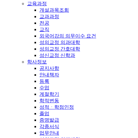
교육과정
개설과목조회
교과과정
전공
교직
외국어강의 의무이수 요건
성의교정 의과대학
성의교정 간호대학
성신교정 신학과
학사정보
공지사항
안내책자
등록
수업
계절학기
학적변동
성적ㆍ학점인정
졸업
증명발급
각종서식
업무안내