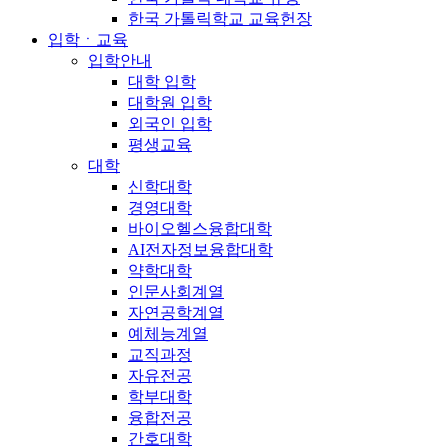
한국 가톨릭학교 교육헌장
입학ㆍ교육
입학안내
대학 입학
대학원 입학
외국인 입학
평생교육
대학
신학대학
경영대학
바이오헬스융합대학
AI전자정보융합대학
약학대학
인문사회계열
자연공학계열
예체능계열
교직과정
자유전공
학부대학
융합전공
간호대학