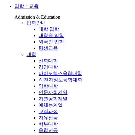
입학ㆍ교육
Admission & Education
입학안내
대학 입학
대학원 입학
외국인 입학
평생교육
대학
신학대학
경영대학
바이오헬스융합대학
AI전자정보융합대학
약학대학
인문사회계열
자연공학계열
예체능계열
교직과정
자유전공
학부대학
융합전공