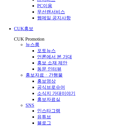
PC이용
무선랜서비스
웹메일 공지사항
CUK홍보
CUK Promotion
뉴스룸
포토뉴스
언론에서 본 가대
홍보 소재 제안
동문 인터뷰
홍보자료ㆍ간행물
홍보영상
공식브로슈어
소식지 가대이야기
홍보자료실
SNS
인스타그램
유튜브
블로그