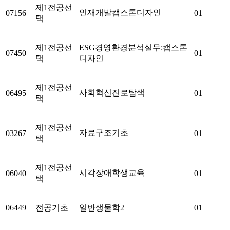
제1전공선
인재개발캡스톤디자인
07156
01
택
제1전공선
ESG경영환경분석실무:캡스톤
07450
01
택
디자인
제1전공선
사회혁신진로탐색
06495
01
택
제1전공선
자료구조기초
03267
01
택
제1전공선
시각장애학생교육
06040
01
택
06449
전공기초
일반생물학2
01