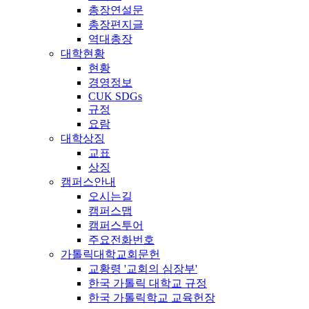
총장연설문
총장편지글
역대총장
대학현황
현황
경영정보
CUK SDGs
규정
요람
대학상징
교표
상징
캠퍼스안내
오시는길
캠퍼스맵
캠퍼스투어
주요전화번호
가톨릭대학교회문헌
교황령 '교회의 심장부'
한국 가톨릭 대학교 규정
한국 가톨릭학교 교육헌장