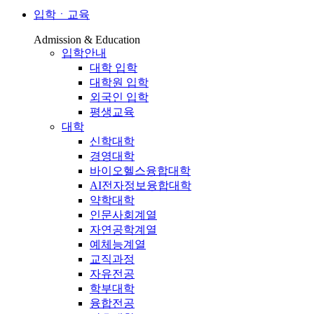
입학ㆍ교육
Admission & Education
입학안내
대학 입학
대학원 입학
외국인 입학
평생교육
대학
신학대학
경영대학
바이오헬스융합대학
AI전자정보융합대학
약학대학
인문사회계열
자연공학계열
예체능계열
교직과정
자유전공
학부대학
융합전공