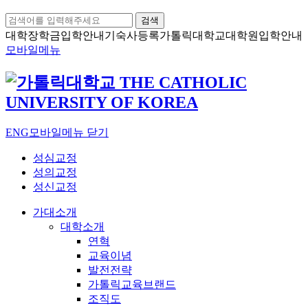
검색
대학장학금
입학안내
기숙사등록
가톨릭대학교
대학원입학안내
모바일메뉴
ENG
모바일메뉴 닫기
성심교정
성의교정
성신교정
가대소개
대학소개
연혁
교육이념
발전전략
가톨릭교육브랜드
조직도