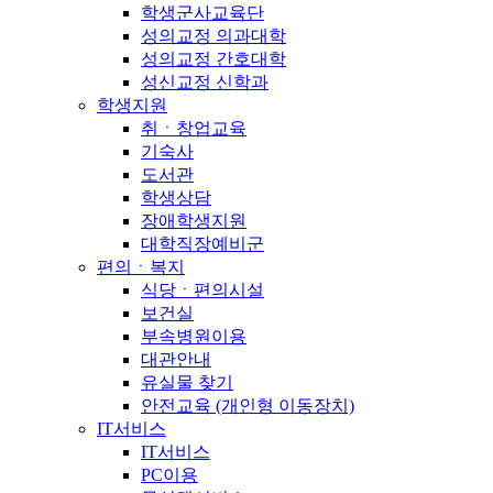
학생군사교육단
성의교정 의과대학
성의교정 간호대학
성신교정 신학과
학생지원
취ㆍ창업교육
기숙사
도서관
학생상담
장애학생지원
대학직장예비군
편의ㆍ복지
식당ㆍ편의시설
보건실
부속병원이용
대관안내
유실물 찾기
안전교육 (개인형 이동장치)
IT서비스
IT서비스
PC이용