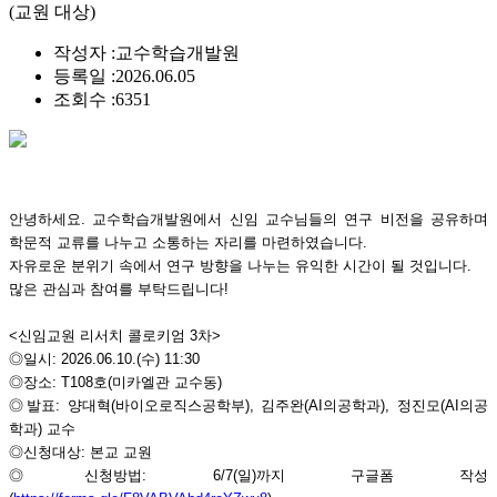
(교원 대상)
작성자 :
교수학습개발원
등록일 :
2026.06.05
조회수 :
6351
안녕하세요. 교수학습개발원에서 신임 교수님들의 연구 비전을 공유하며
학문적 교류를 나누고 소통하는
자리를 마련하였습니다
.
자유로운 분위기 속에서 연구 방향을 나누는 유익한 시간이 될 것입니다
.
많은 관심과 참여를 부탁드립니다
!
<
신임교원 리서치 콜로키엄
3
차
>
◎
일시
: 2026.06.10.(
수
) 11:30
◎
장소
: T108
호
(
미카엘관 교수동
)
◎
발표
:
양대혁
(
바이오로직스공학부
),
김주완
(AI
의공학과
),
정진모
(AI
의공
학과
)
교수
◎
신청대상
:
본교 교원
◎
신청방법
:
6/7(일)
까지 구글폼 작성