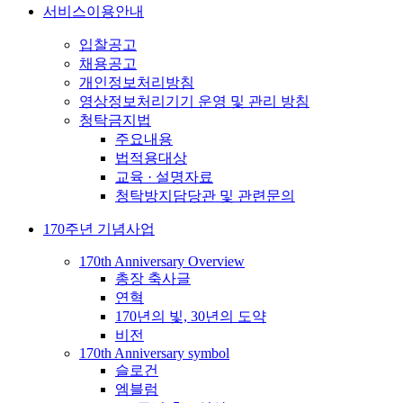
서비스이용안내
입찰공고
채용공고
개인정보처리방침
영상정보처리기기 운영 및 관리 방침
청탁금지법
주요내용
법적용대상
교육 · 설명자료
청탁방지담당관 및 관련문의
170주년 기념사업
170th Anniversary Overview
총장 축사글
연혁
170년의 빛, 30년의 도약
비전
170th Anniversary symbol
슬로건
엠블럼