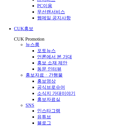
PC이용
무선랜서비스
웹메일 공지사항
CUK홍보
CUK Promotion
뉴스룸
포토뉴스
언론에서 본 가대
홍보 소재 제안
동문 인터뷰
홍보자료ㆍ간행물
홍보영상
공식브로슈어
소식지 가대이야기
홍보자료실
SNS
인스타그램
유튜브
블로그