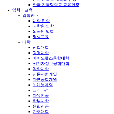
한국 가톨릭학교 교육헌장
입학ㆍ교육
입학안내
대학 입학
대학원 입학
외국인 입학
평생교육
대학
신학대학
경영대학
바이오헬스융합대학
AI전자정보융합대학
약학대학
인문사회계열
자연공학계열
예체능계열
교직과정
자유전공
학부대학
융합전공
간호대학