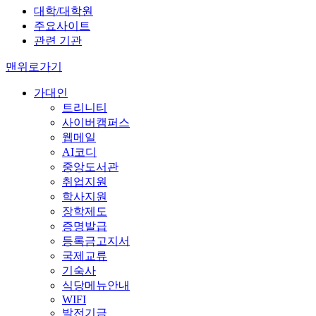
대학/대학원
주요사이트
관련 기관
맨위로가기
가대인
트리니티
사이버캠퍼스
웹메일
AI코디
중앙도서관
취업지원
학사지원
장학제도
증명발급
등록금고지서
국제교류
기숙사
식당메뉴안내
WIFI
발전기금