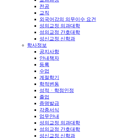
전공
교직
외국어강의 의무이수 요건
성의교정 의과대학
성의교정 간호대학
성신교정 신학과
학사정보
공지사항
안내책자
등록
수업
계절학기
학적변동
성적ㆍ학점인정
졸업
증명발급
각종서식
업무안내
성의교정 의과대학
성의교정 간호대학
성신교정 신학과