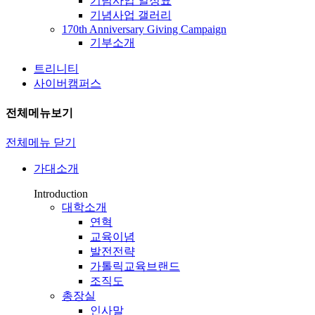
기념사업 일정표
기념사업 갤러리
170th Anniversary Giving Campaign
기부소개
트리니티
사이버캠퍼스
전체메뉴보기
전체메뉴 닫기
가대소개
Introduction
대학소개
연혁
교육이념
발전전략
가톨릭교육브랜드
조직도
총장실
인사말