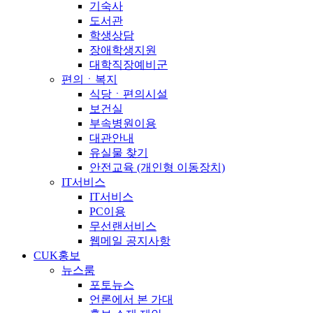
기숙사
도서관
학생상담
장애학생지원
대학직장예비군
편의ㆍ복지
식당ㆍ편의시설
보건실
부속병원이용
대관안내
유실물 찾기
안전교육 (개인형 이동장치)
IT서비스
IT서비스
PC이용
무선랜서비스
웹메일 공지사항
CUK홍보
뉴스룸
포토뉴스
언론에서 본 가대