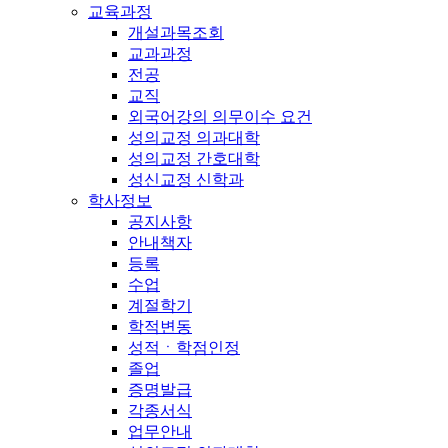
교육과정
개설과목조회
교과과정
전공
교직
외국어강의 의무이수 요건
성의교정 의과대학
성의교정 간호대학
성신교정 신학과
학사정보
공지사항
안내책자
등록
수업
계절학기
학적변동
성적ㆍ학점인정
졸업
증명발급
각종서식
업무안내