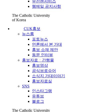
무선랜서비스
웹메일 공지사항
The Catholic University
of Korea
CUK홍보
뉴스룸
포토뉴스
언론에서 본 가대
홍보 소재 제안
동문 인터뷰
홍보자료ㆍ간행물
홍보영상
공식브로슈어
소식지 가대이야기
홍보자료실
SNS
인스타그램
유튜브
블로그
The Catholic University