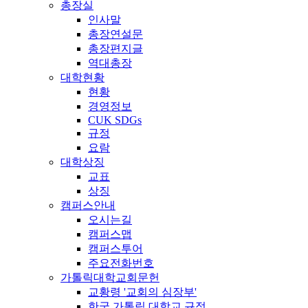
총장실
인사말
총장연설문
총장편지글
역대총장
대학현황
현황
경영정보
CUK SDGs
규정
요람
대학상징
교표
상징
캠퍼스안내
오시는길
캠퍼스맵
캠퍼스투어
주요전화번호
가톨릭대학교회문헌
교황령 '교회의 심장부'
한국 가톨릭 대학교 규정