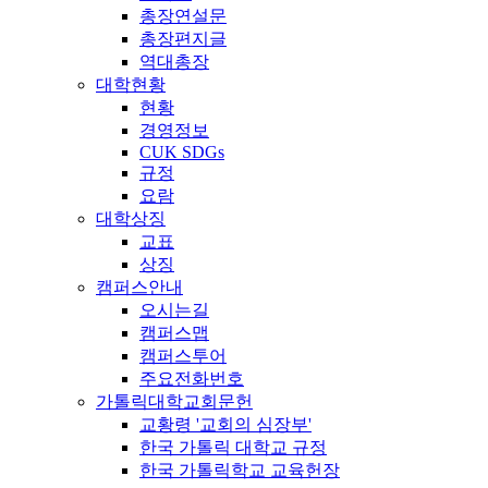
총장연설문
총장편지글
역대총장
대학현황
현황
경영정보
CUK SDGs
규정
요람
대학상징
교표
상징
캠퍼스안내
오시는길
캠퍼스맵
캠퍼스투어
주요전화번호
가톨릭대학교회문헌
교황령 '교회의 심장부'
한국 가톨릭 대학교 규정
한국 가톨릭학교 교육헌장