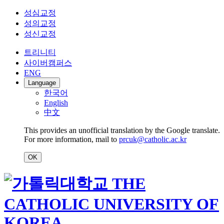
성심교정
성의교정
성신교정
트리니티
사이버캠퍼스
ENG
Language
한국어
English
中文
This provides an unofficial translation by the Google translate.
For more information, mail to
prcuk@catholic.ac.kr
OK