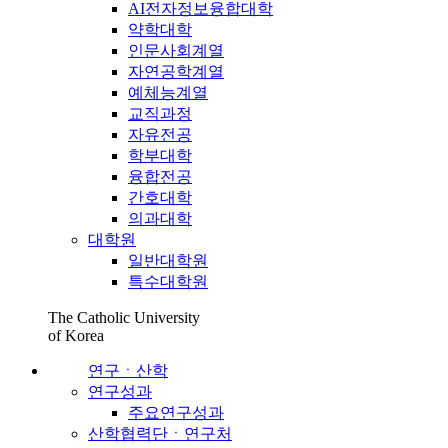
AI전자정보융합대학
약학대학
인문사회계열
자연공학계열
예체능계열
교직과정
자유전공
학부대학
융합전공
간호대학
의과대학
대학원
일반대학원
특수대학원
The Catholic University
of Korea
연구ㆍ산학
연구성과
주요연구성과
산학협력단ㆍ연구처