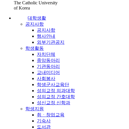
The Catholic University
of Korea
대학생활
공지사항
공지사항
행사안내
외부기관공지
학생활동
자치단체
중앙동아리
기관동아리
교내미디어
사회봉사
학생군사교육단
성의교정 의과대학
성의교정 간호대학
성신교정 신학과
학생지원
취ㆍ창업교육
기숙사
도서관