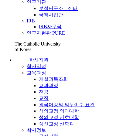
연구기관
부설연구소ㆍ센터
국책사업단
IRB
IRB사무국
연구자현황 PURE
The Catholic University
of Korea
학사지원
학사일정
교육과정
개설과목조회
교과과정
전공
교직
외국어강의 의무이수 요건
성의교정 의과대학
성의교정 간호대학
성신교정 신학과
학사정보