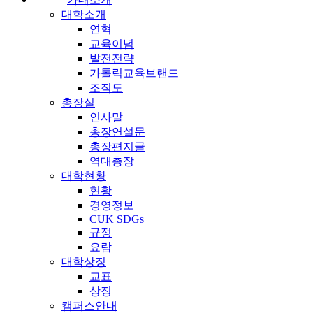
대학소개
연혁
교육이념
발전전략
가톨릭교육브랜드
조직도
총장실
인사말
총장연설문
총장편지글
역대총장
대학현황
현황
경영정보
CUK SDGs
규정
요람
대학상징
교표
상징
캠퍼스안내