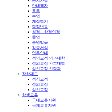
공지사항
안내책자
등록
수업
계절학기
학적변동
성적ㆍ학점인정
졸업
증명발급
각종서식
업무안내
성의교정 의과대학
성의교정 간호대학
성신교정 신학과
장학제도
성심교정
성의교정
성신교정
학생교류
국내교류지원
국제교류지원