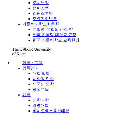
오시는길
캠퍼스맵
캠퍼스투어
주요전화번호
가톨릭대학교회문헌
교황령 '교회의 심장부'
한국 가톨릭 대학교 규정
한국 가톨릭학교 교육헌장
The Catholic University
of Korea
입학ㆍ교육
입학안내
대학 입학
대학원 입학
외국인 입학
평생교육
대학
신학대학
경영대학
바이오헬스융합대학