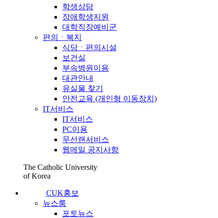
학생상담
장애학생지원
대학직장예비군
편의ㆍ복지
식당ㆍ편의시설
보건실
부속병원이용
대관안내
유실물 찾기
안전교육 (개인형 이동장치)
IT서비스
IT서비스
PC이용
무선랜서비스
웹메일 공지사항
The Catholic University
of Korea
CUK홍보
뉴스룸
포토뉴스