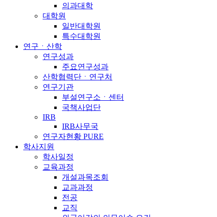
의과대학
대학원
일반대학원
특수대학원
연구ㆍ산학
연구성과
주요연구성과
산학협력단ㆍ연구처
연구기관
부설연구소ㆍ센터
국책사업단
IRB
IRB사무국
연구자현황 PURE
학사지원
학사일정
교육과정
개설과목조회
교과과정
전공
교직