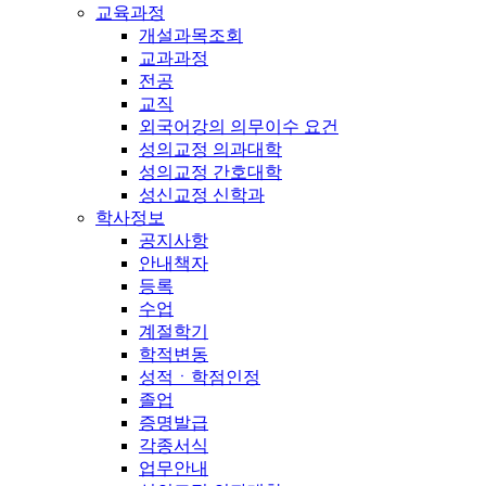
교육과정
개설과목조회
교과과정
전공
교직
외국어강의 의무이수 요건
성의교정 의과대학
성의교정 간호대학
성신교정 신학과
학사정보
공지사항
안내책자
등록
수업
계절학기
학적변동
성적ㆍ학점인정
졸업
증명발급
각종서식
업무안내