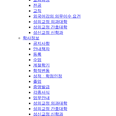
전공
교직
외국어강의 의무이수 요건
성의교정 의과대학
성의교정 간호대학
성신교정 신학과
학사정보
공지사항
안내책자
등록
수업
계절학기
학적변동
성적ㆍ학점인정
졸업
증명발급
각종서식
업무안내
성의교정 의과대학
성의교정 간호대학
성신교정 신학과