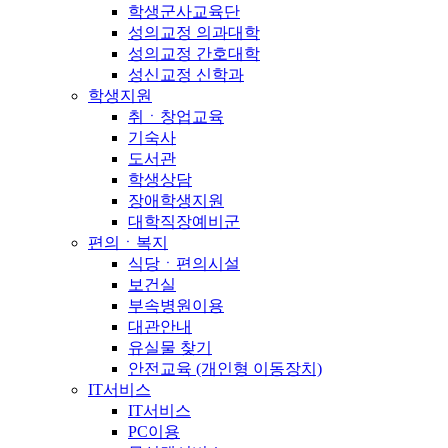
학생군사교육단
성의교정 의과대학
성의교정 간호대학
성신교정 신학과
학생지원
취ㆍ창업교육
기숙사
도서관
학생상담
장애학생지원
대학직장예비군
편의ㆍ복지
식당ㆍ편의시설
보건실
부속병원이용
대관안내
유실물 찾기
안전교육 (개인형 이동장치)
IT서비스
IT서비스
PC이용