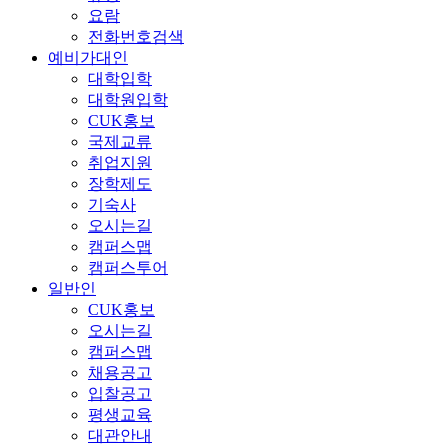
요람
전화번호검색
예비가대인
대학입학
대학원입학
CUK홍보
국제교류
취업지원
장학제도
기숙사
오시는길
캠퍼스맵
캠퍼스투어
일반인
CUK홍보
오시는길
캠퍼스맵
채용공고
입찰공고
평생교육
대관안내