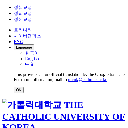
성심교정
성의교정
성신교정
트리니티
사이버캠퍼스
ENG
Language
한국어
English
中文
This provides an unofficial translation by the Google translate.
For more information, mail to
prcuk@catholic.ac.kr
OK