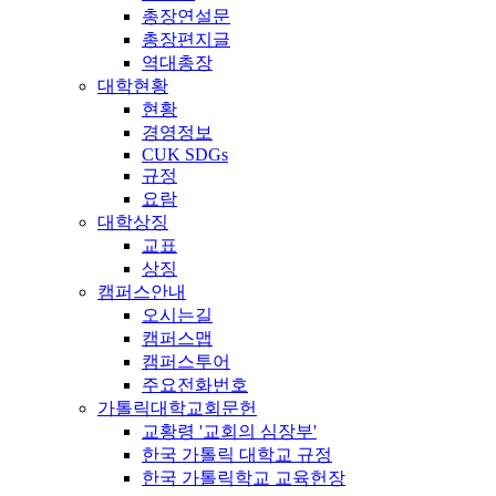
총장연설문
총장편지글
역대총장
대학현황
현황
경영정보
CUK SDGs
규정
요람
대학상징
교표
상징
캠퍼스안내
오시는길
캠퍼스맵
캠퍼스투어
주요전화번호
가톨릭대학교회문헌
교황령 '교회의 심장부'
한국 가톨릭 대학교 규정
한국 가톨릭학교 교육헌장