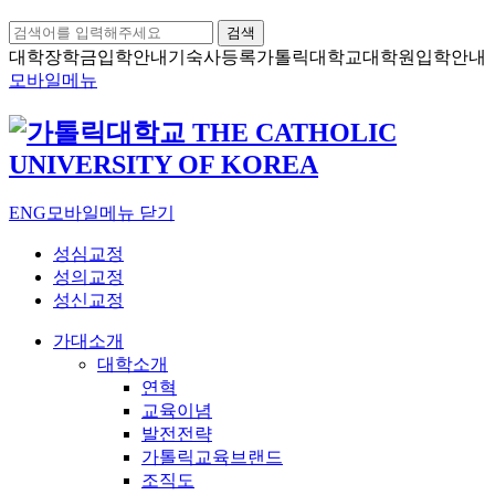
검색
대학장학금
입학안내
기숙사등록
가톨릭대학교
대학원입학안내
모바일메뉴
ENG
모바일메뉴 닫기
성심교정
성의교정
성신교정
가대소개
대학소개
연혁
교육이념
발전전략
가톨릭교육브랜드
조직도