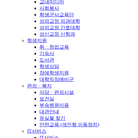
교내미디어
사회봉사
학생군사교육단
성의교정 의과대학
성의교정 간호대학
성신교정 신학과
학생지원
취ㆍ창업교육
기숙사
도서관
학생상담
장애학생지원
대학직장예비군
편의ㆍ복지
식당ㆍ편의시설
보건실
부속병원이용
대관안내
유실물 찾기
안전교육 (개인형 이동장치)
IT서비스
IT서비스