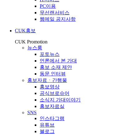
PC이용
무선랜서비스
웹메일 공지사항
CUK홍보
CUK Promotion
뉴스룸
포토뉴스
언론에서 본 가대
홍보 소재 제안
동문 인터뷰
홍보자료ㆍ간행물
홍보영상
공식브로슈어
소식지 가대이야기
홍보자료실
SNS
인스타그램
유튜브
블로그