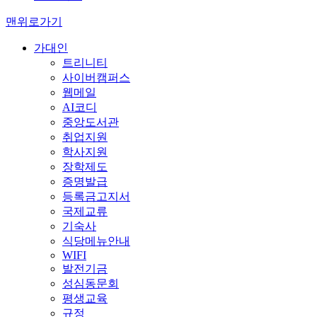
맨위로가기
가대인
트리니티
사이버캠퍼스
웹메일
AI코디
중앙도서관
취업지원
학사지원
장학제도
증명발급
등록금고지서
국제교류
기숙사
식당메뉴안내
WIFI
발전기금
성심동문회
평생교육
규정