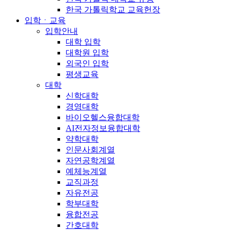
한국 가톨릭학교 교육헌장
입학ㆍ교육
입학안내
대학 입학
대학원 입학
외국인 입학
평생교육
대학
신학대학
경영대학
바이오헬스융합대학
AI전자정보융합대학
약학대학
인문사회계열
자연공학계열
예체능계열
교직과정
자유전공
학부대학
융합전공
간호대학