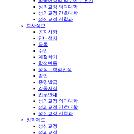
외국어강의 의무이수 요건
성의교정 의과대학
성의교정 간호대학
성신교정 신학과
학사정보
공지사항
안내책자
등록
수업
계절학기
학적변동
성적ㆍ학점인정
졸업
증명발급
각종서식
업무안내
성의교정 의과대학
성의교정 간호대학
성신교정 신학과
장학제도
성심교정
성의교정