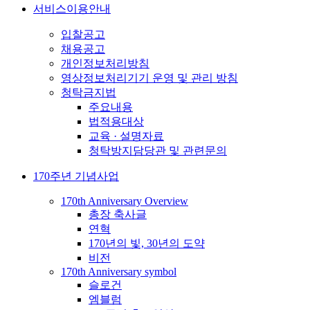
서비스이용안내
입찰공고
채용공고
개인정보처리방침
영상정보처리기기 운영 및 관리 방침
청탁금지법
주요내용
법적용대상
교육 · 설명자료
청탁방지담당관 및 관련문의
170주년 기념사업
170th Anniversary Overview
총장 축사글
연혁
170년의 빛, 30년의 도약
비전
170th Anniversary symbol
슬로건
엠블럼