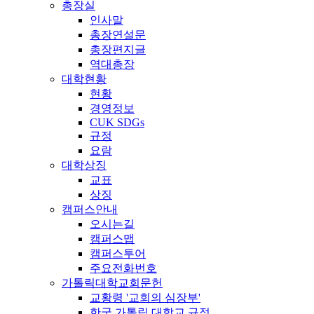
총장실
인사말
총장연설문
총장편지글
역대총장
대학현황
현황
경영정보
CUK SDGs
규정
요람
대학상징
교표
상징
캠퍼스안내
오시는길
캠퍼스맵
캠퍼스투어
주요전화번호
가톨릭대학교회문헌
교황령 '교회의 심장부'
한국 가톨릭 대학교 규정