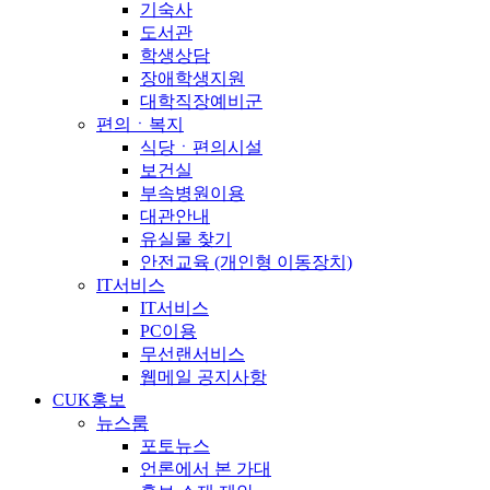
기숙사
도서관
학생상담
장애학생지원
대학직장예비군
편의ㆍ복지
식당ㆍ편의시설
보건실
부속병원이용
대관안내
유실물 찾기
안전교육 (개인형 이동장치)
IT서비스
IT서비스
PC이용
무선랜서비스
웹메일 공지사항
CUK홍보
뉴스룸
포토뉴스
언론에서 본 가대