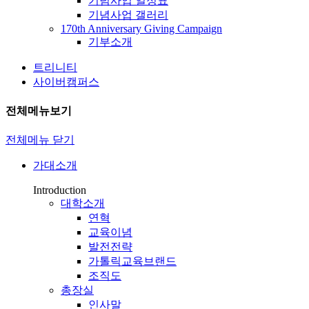
기념사업 일정표
기념사업 갤러리
170th Anniversary Giving Campaign
기부소개
트리니티
사이버캠퍼스
전체메뉴보기
전체메뉴 닫기
가대소개
Introduction
대학소개
연혁
교육이념
발전전략
가톨릭교육브랜드
조직도
총장실
인사말