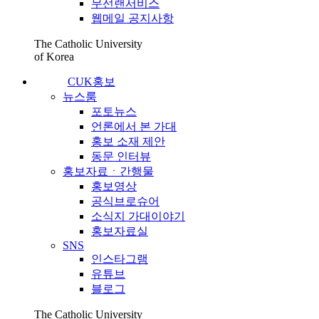
무선랜서비스
웹메일 공지사항
The Catholic University
of Korea
CUK홍보
뉴스룸
포토뉴스
언론에서 본 가대
홍보 소재 제안
동문 인터뷰
홍보자료ㆍ간행물
홍보영상
공식브로슈어
소식지 가대이야기
홍보자료실
SNS
인스타그램
유튜브
블로그
The Catholic University