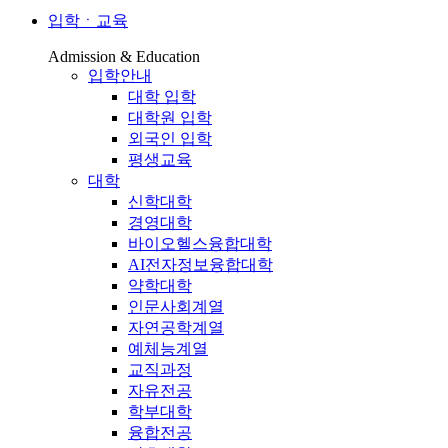
입학ㆍ교육
Admission & Education
입학안내
대학 입학
대학원 입학
외국인 입학
평생교육
대학
신학대학
경영대학
바이오헬스융합대학
AI전자정보융합대학
약학대학
인문사회계열
자연공학계열
예체능계열
교직과정
자유전공
학부대학
융합전공