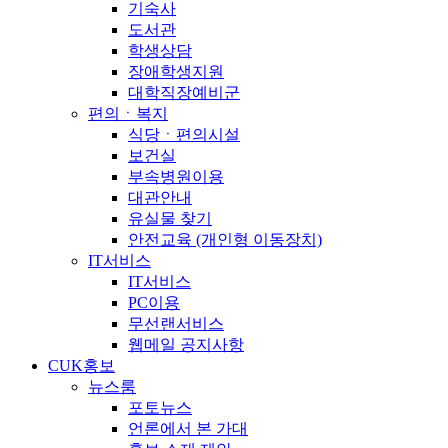
기숙사
도서관
학생상담
장애학생지원
대학직장예비군
편의ㆍ복지
식당ㆍ편의시설
보건실
부속병원이용
대관안내
유실물 찾기
안전교육 (개인형 이동장치)
IT서비스
IT서비스
PC이용
무선랜서비스
웹메일 공지사항
CUK홍보
뉴스룸
포토뉴스
언론에서 본 가대