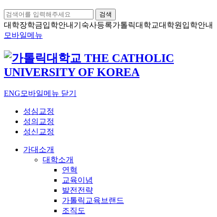
검색
대학장학금
입학안내
기숙사등록
가톨릭대학교
대학원입학안내
모바일메뉴
ENG
모바일메뉴 닫기
성심교정
성의교정
성신교정
가대소개
대학소개
연혁
교육이념
발전전략
가톨릭교육브랜드
조직도