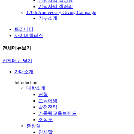
기념사업 일정표
기념사업 갤러리
170th Anniversary Giving Campaign
기부소개
트리니티
사이버캠퍼스
전체메뉴보기
전체메뉴 닫기
가대소개
Introduction
대학소개
연혁
교육이념
발전전략
가톨릭교육브랜드
조직도
총장실
인사말