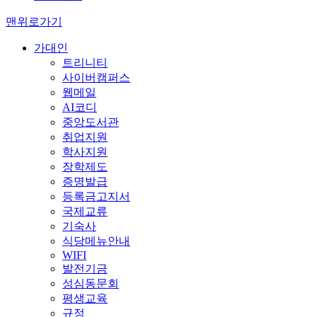
맨위로가기
가대인
트리니티
사이버캠퍼스
웹메일
AI코디
중앙도서관
취업지원
학사지원
장학제도
증명발급
등록금고지서
국제교류
기숙사
식당메뉴안내
WIFI
발전기금
성심동문회
평생교육
규정