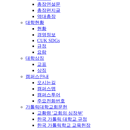
총장연설문
총장편지글
역대총장
대학현황
현황
경영정보
CUK SDGs
규정
요람
대학상징
교표
상징
캠퍼스안내
오시는길
캠퍼스맵
캠퍼스투어
주요전화번호
가톨릭대학교회문헌
교황령 '교회의 심장부'
한국 가톨릭 대학교 규정
한국 가톨릭학교 교육헌장