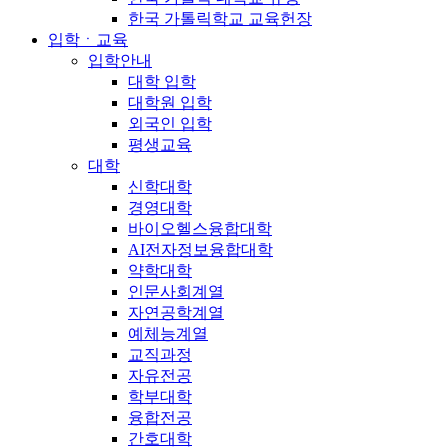
한국 가톨릭학교 교육헌장
입학ㆍ교육
입학안내
대학 입학
대학원 입학
외국인 입학
평생교육
대학
신학대학
경영대학
바이오헬스융합대학
AI전자정보융합대학
약학대학
인문사회계열
자연공학계열
예체능계열
교직과정
자유전공
학부대학
융합전공
간호대학