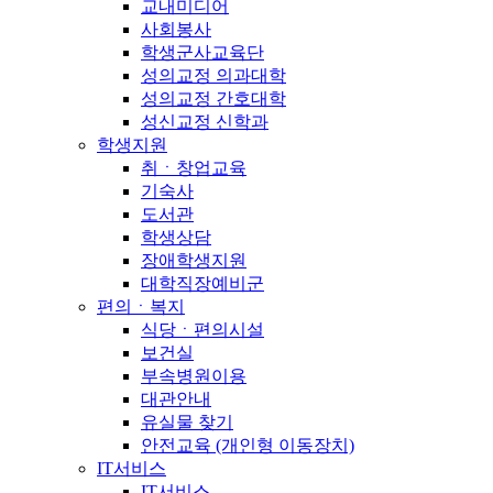
교내미디어
사회봉사
학생군사교육단
성의교정 의과대학
성의교정 간호대학
성신교정 신학과
학생지원
취ㆍ창업교육
기숙사
도서관
학생상담
장애학생지원
대학직장예비군
편의ㆍ복지
식당ㆍ편의시설
보건실
부속병원이용
대관안내
유실물 찾기
안전교육 (개인형 이동장치)
IT서비스
IT서비스