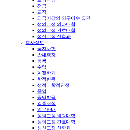
전공
교직
외국어강의 의무이수 요건
성의교정 의과대학
성의교정 간호대학
성신교정 신학과
학사정보
공지사항
안내책자
등록
수업
계절학기
학적변동
성적ㆍ학점인정
졸업
증명발급
각종서식
업무안내
성의교정 의과대학
성의교정 간호대학
성신교정 신학과