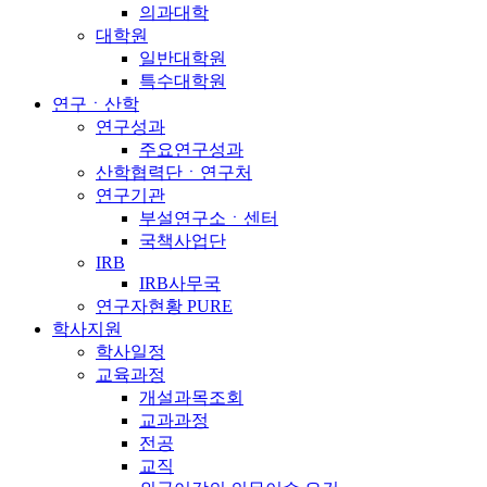
의과대학
대학원
일반대학원
특수대학원
연구ㆍ산학
연구성과
주요연구성과
산학협력단ㆍ연구처
연구기관
부설연구소ㆍ센터
국책사업단
IRB
IRB사무국
연구자현황 PURE
학사지원
학사일정
교육과정
개설과목조회
교과과정
전공
교직