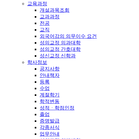
교육과정
개설과목조회
교과과정
전공
교직
외국어강의 의무이수 요건
성의교정 의과대학
성의교정 간호대학
성신교정 신학과
학사정보
공지사항
안내책자
등록
수업
계절학기
학적변동
성적ㆍ학점인정
졸업
증명발급
각종서식
업무안내