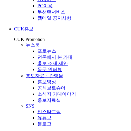
PC이용
무선랜서비스
웹메일 공지사항
CUK홍보
CUK Promotion
뉴스룸
포토뉴스
언론에서 본 가대
홍보 소재 제안
동문 인터뷰
홍보자료ㆍ간행물
홍보영상
공식브로슈어
소식지 가대이야기
홍보자료실
SNS
인스타그램
유튜브
블로그