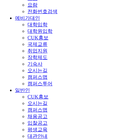
요람
전화번호검색
예비가대인
대학입학
대학원입학
CUK홍보
국제교류
취업지원
장학제도
기숙사
오시는길
캠퍼스맵
캠퍼스투어
일반인
CUK홍보
오시는길
캠퍼스맵
채용공고
입찰공고
평생교육
대관안내