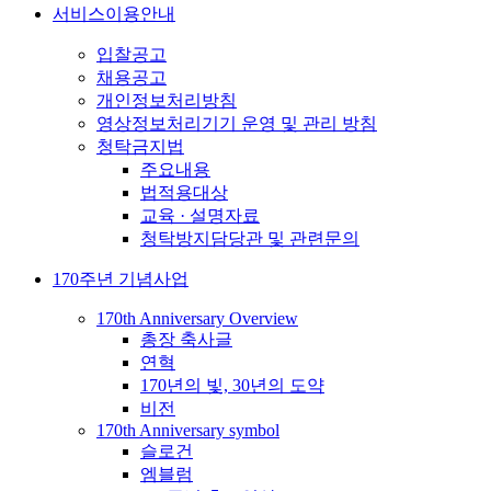
서비스이용안내
입찰공고
채용공고
개인정보처리방침
영상정보처리기기 운영 및 관리 방침
청탁금지법
주요내용
법적용대상
교육 · 설명자료
청탁방지담당관 및 관련문의
170주년 기념사업
170th Anniversary Overview
총장 축사글
연혁
170년의 빛, 30년의 도약
비전
170th Anniversary symbol
슬로건
엠블럼