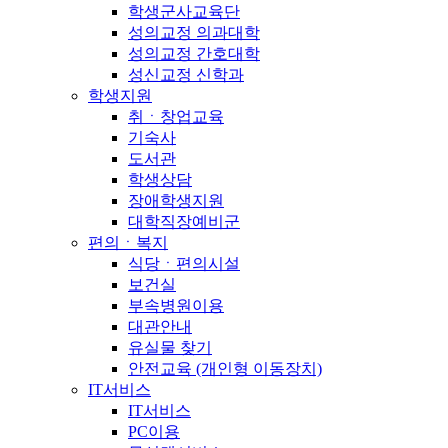
학생군사교육단
성의교정 의과대학
성의교정 간호대학
성신교정 신학과
학생지원
취ㆍ창업교육
기숙사
도서관
학생상담
장애학생지원
대학직장예비군
편의ㆍ복지
식당ㆍ편의시설
보건실
부속병원이용
대관안내
유실물 찾기
안전교육 (개인형 이동장치)
IT서비스
IT서비스
PC이용