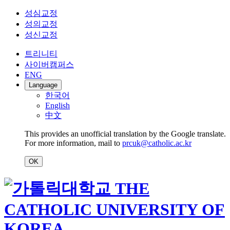
성심교정
성의교정
성신교정
트리니티
사이버캠퍼스
ENG
Language
한국어
English
中文
This provides an unofficial translation by the Google translate.
For more information, mail to
prcuk@catholic.ac.kr
OK