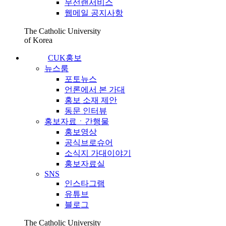
무선랜서비스
웹메일 공지사항
The Catholic University
of Korea
CUK홍보
뉴스룸
포토뉴스
언론에서 본 가대
홍보 소재 제안
동문 인터뷰
홍보자료ㆍ간행물
홍보영상
공식브로슈어
소식지 가대이야기
홍보자료실
SNS
인스타그램
유튜브
블로그
The Catholic University