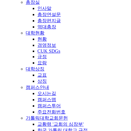
총장실
인사말
총장연설문
총장편지글
역대총장
대학현황
현황
경영정보
CUK SDGs
규정
요람
대학상징
교표
상징
캠퍼스안내
오시는길
캠퍼스맵
캠퍼스투어
주요전화번호
가톨릭대학교회문헌
교황령 '교회의 심장부'
한국 가톨릭 대학교 규정