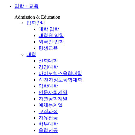
입학ㆍ교육
Admission & Education
입학안내
대학 입학
대학원 입학
외국인 입학
평생교육
대학
신학대학
경영대학
바이오헬스융합대학
AI전자정보융합대학
약학대학
인문사회계열
자연공학계열
예체능계열
교직과정
자유전공
학부대학
융합전공