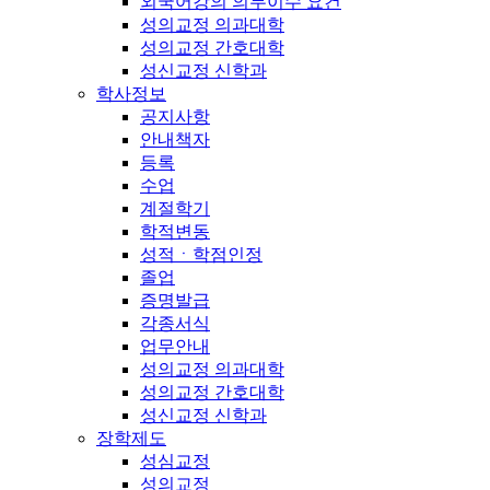
외국어강의 의무이수 요건
성의교정 의과대학
성의교정 간호대학
성신교정 신학과
학사정보
공지사항
안내책자
등록
수업
계절학기
학적변동
성적ㆍ학점인정
졸업
증명발급
각종서식
업무안내
성의교정 의과대학
성의교정 간호대학
성신교정 신학과
장학제도
성심교정
성의교정