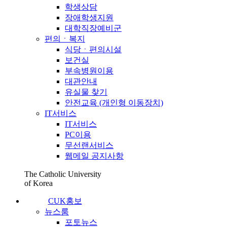
학생상담
장애학생지원
대학직장예비군
편의ㆍ복지
식당ㆍ편의시설
보건실
부속병원이용
대관안내
유실물 찾기
안전교육 (개인형 이동장치)
IT서비스
IT서비스
PC이용
무선랜서비스
웹메일 공지사항
The Catholic University
of Korea
CUK홍보
뉴스룸
포토뉴스