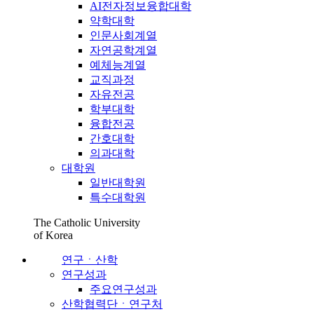
AI전자정보융합대학
약학대학
인문사회계열
자연공학계열
예체능계열
교직과정
자유전공
학부대학
융합전공
간호대학
의과대학
대학원
일반대학원
특수대학원
The Catholic University
of Korea
연구ㆍ산학
연구성과
주요연구성과
산학협력단ㆍ연구처