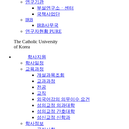
연구기관
부설연구소ㆍ센터
국책사업단
IRB
IRB사무국
연구자현황 PURE
The Catholic University
of Korea
학사지원
학사일정
교육과정
개설과목조회
교과과정
전공
교직
외국어강의 의무이수 요건
성의교정 의과대학
성의교정 간호대학
성신교정 신학과
학사정보