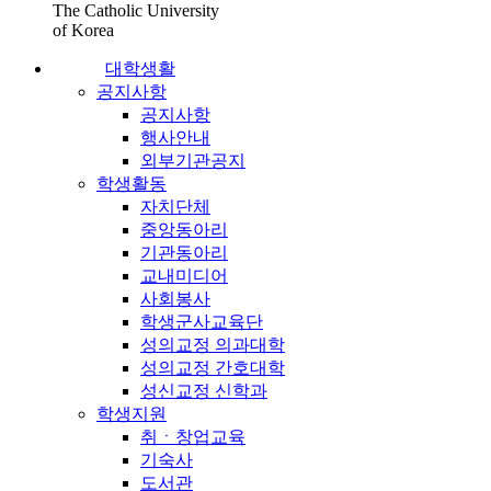
The Catholic University
of Korea
대학생활
공지사항
공지사항
행사안내
외부기관공지
학생활동
자치단체
중앙동아리
기관동아리
교내미디어
사회봉사
학생군사교육단
성의교정 의과대학
성의교정 간호대학
성신교정 신학과
학생지원
취ㆍ창업교육
기숙사
도서관