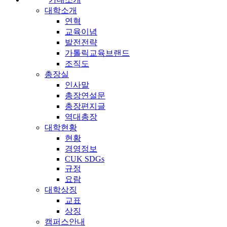
대학소개
연혁
교육이념
발전전략
가톨릭교육브랜드
조직도
총장실
인사말
총장연설문
총장편지글
역대총장
대학현황
현황
경영정보
CUK SDGs
규정
요람
대학상징
교표
상징
캠퍼스안내