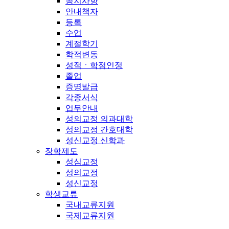
공지사항
안내책자
등록
수업
계절학기
학적변동
성적ㆍ학점인정
졸업
증명발급
각종서식
업무안내
성의교정 의과대학
성의교정 간호대학
성신교정 신학과
장학제도
성심교정
성의교정
성신교정
학생교류
국내교류지원
국제교류지원