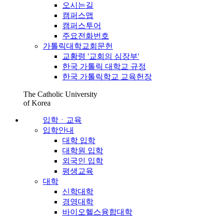
오시는길
캠퍼스맵
캠퍼스투어
주요전화번호
가톨릭대학교회문헌
교황령 '교회의 심장부'
한국 가톨릭 대학교 규정
한국 가톨릭학교 교육헌장
The Catholic University
of Korea
입학ㆍ교육
입학안내
대학 입학
대학원 입학
외국인 입학
평생교육
대학
신학대학
경영대학
바이오헬스융합대학