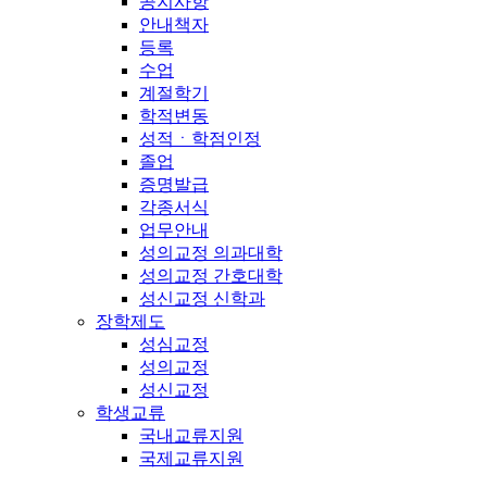
공지사항
안내책자
등록
수업
계절학기
학적변동
성적ㆍ학점인정
졸업
증명발급
각종서식
업무안내
성의교정 의과대학
성의교정 간호대학
성신교정 신학과
장학제도
성심교정
성의교정
성신교정
학생교류
국내교류지원
국제교류지원