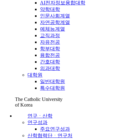
AI전자정보융합대학
약학대학
인문사회계열
자연공학계열
예체능계열
교직과정
자유전공
학부대학
융합전공
간호대학
의과대학
대학원
일반대학원
특수대학원
The Catholic University
of Korea
연구ㆍ산학
연구성과
주요연구성과
산학협력단ㆍ연구처