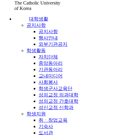
The Catholic University
of Korea
대학생활
공지사항
공지사항
행사안내
외부기관공지
학생활동
자치단체
중앙동아리
기관동아리
교내미디어
사회봉사
학생군사교육단
성의교정 의과대학
성의교정 간호대학
성신교정 신학과
학생지원
취ㆍ창업교육
기숙사
도서관