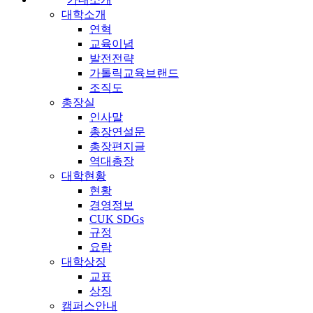
대학소개
연혁
교육이념
발전전략
가톨릭교육브랜드
조직도
총장실
인사말
총장연설문
총장편지글
역대총장
대학현황
현황
경영정보
CUK SDGs
규정
요람
대학상징
교표
상징
캠퍼스안내