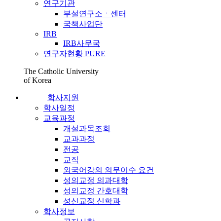
연구기관
부설연구소ㆍ센터
국책사업단
IRB
IRB사무국
연구자현황 PURE
The Catholic University
of Korea
학사지원
학사일정
교육과정
개설과목조회
교과과정
전공
교직
외국어강의 의무이수 요건
성의교정 의과대학
성의교정 간호대학
성신교정 신학과
학사정보