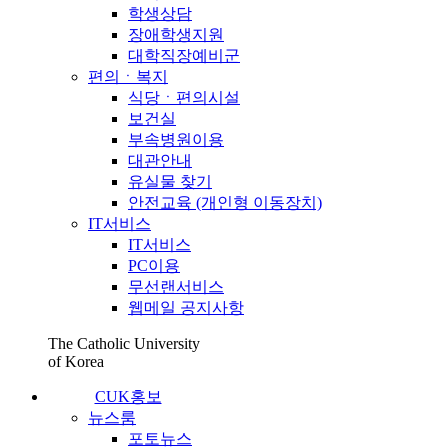
학생상담
장애학생지원
대학직장예비군
편의ㆍ복지
식당ㆍ편의시설
보건실
부속병원이용
대관안내
유실물 찾기
안전교육 (개인형 이동장치)
IT서비스
IT서비스
PC이용
무선랜서비스
웹메일 공지사항
The Catholic University
of Korea
CUK홍보
뉴스룸
포토뉴스