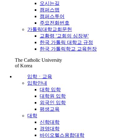
오시는길
캠퍼스맵
캠퍼스투어
주요전화번호
가톨릭대학교회문헌
교황령 '교회의 심장부'
한국 가톨릭 대학교 규정
한국 가톨릭학교 교육헌장
The Catholic University
of Korea
입학ㆍ교육
입학안내
대학 입학
대학원 입학
외국인 입학
평생교육
대학
신학대학
경영대학
바이오헬스융합대학