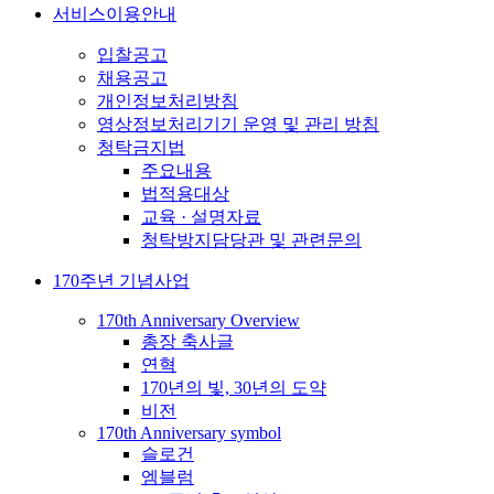
서비스이용안내
입찰공고
채용공고
개인정보처리방침
영상정보처리기기 운영 및 관리 방침
청탁금지법
주요내용
법적용대상
교육 · 설명자료
청탁방지담당관 및 관련문의
170주년 기념사업
170th Anniversary Overview
총장 축사글
연혁
170년의 빛, 30년의 도약
비전
170th Anniversary symbol
슬로건
엠블럼