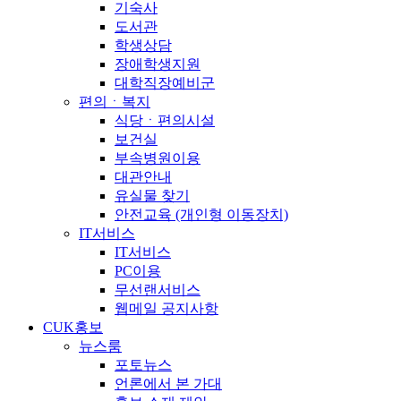
기숙사
도서관
학생상담
장애학생지원
대학직장예비군
편의ㆍ복지
식당ㆍ편의시설
보건실
부속병원이용
대관안내
유실물 찾기
안전교육 (개인형 이동장치)
IT서비스
IT서비스
PC이용
무선랜서비스
웹메일 공지사항
CUK홍보
뉴스룸
포토뉴스
언론에서 본 가대