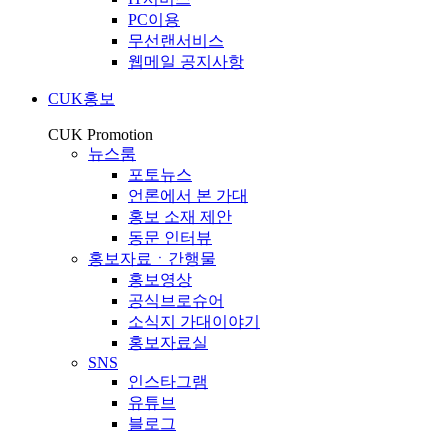
PC이용
무선랜서비스
웹메일 공지사항
CUK홍보
CUK Promotion
뉴스룸
포토뉴스
언론에서 본 가대
홍보 소재 제안
동문 인터뷰
홍보자료ㆍ간행물
홍보영상
공식브로슈어
소식지 가대이야기
홍보자료실
SNS
인스타그램
유튜브
블로그