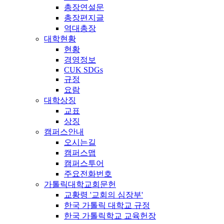
총장연설문
총장편지글
역대총장
대학현황
현황
경영정보
CUK SDGs
규정
요람
대학상징
교표
상징
캠퍼스안내
오시는길
캠퍼스맵
캠퍼스투어
주요전화번호
가톨릭대학교회문헌
교황령 '교회의 심장부'
한국 가톨릭 대학교 규정
한국 가톨릭학교 교육헌장