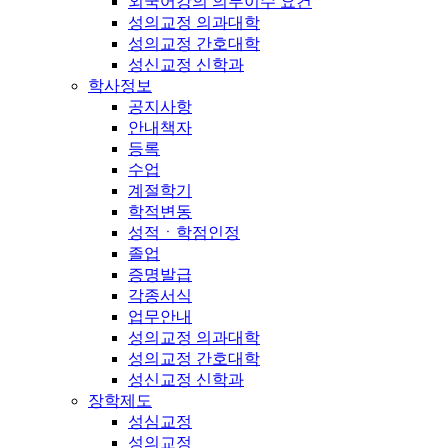
외국어강의 의무이수 요건
성의교정 의과대학
성의교정 간호대학
성신교정 신학과
학사정보
공지사항
안내책자
등록
수업
계절학기
학적변동
성적ㆍ학점인정
졸업
증명발급
각종서식
업무안내
성의교정 의과대학
성의교정 간호대학
성신교정 신학과
장학제도
성심교정
성의교정