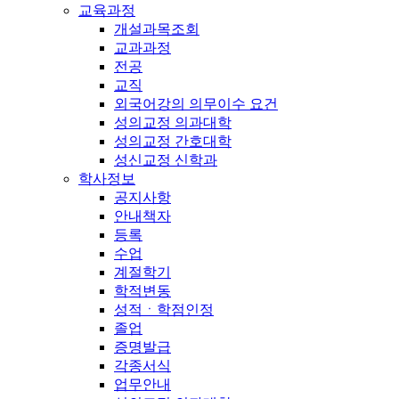
교육과정
개설과목조회
교과과정
전공
교직
외국어강의 의무이수 요건
성의교정 의과대학
성의교정 간호대학
성신교정 신학과
학사정보
공지사항
안내책자
등록
수업
계절학기
학적변동
성적ㆍ학점인정
졸업
증명발급
각종서식
업무안내