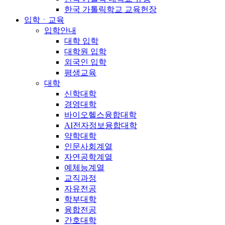
한국 가톨릭학교 교육헌장
입학ㆍ교육
입학안내
대학 입학
대학원 입학
외국인 입학
평생교육
대학
신학대학
경영대학
바이오헬스융합대학
AI전자정보융합대학
약학대학
인문사회계열
자연공학계열
예체능계열
교직과정
자유전공
학부대학
융합전공
간호대학