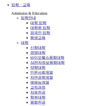
입학ㆍ교육
Admission & Education
입학안내
대학 입학
대학원 입학
외국인 입학
평생교육
대학
신학대학
경영대학
바이오헬스융합대학
AI전자정보융합대학
약학대학
인문사회계열
자연공학계열
예체능계열
교직과정
자유전공
학부대학
융합전공