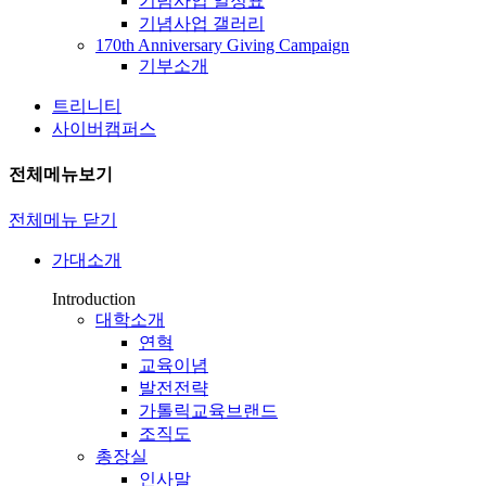
기념사업 일정표
기념사업 갤러리
170th Anniversary Giving Campaign
기부소개
트리니티
사이버캠퍼스
전체메뉴보기
전체메뉴 닫기
가대소개
Introduction
대학소개
연혁
교육이념
발전전략
가톨릭교육브랜드
조직도
총장실
인사말