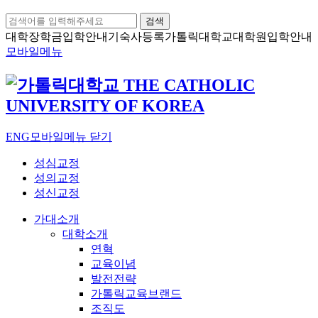
검색
대학장학금
입학안내
기숙사등록
가톨릭대학교
대학원입학안내
모바일메뉴
ENG
모바일메뉴 닫기
성심교정
성의교정
성신교정
가대소개
대학소개
연혁
교육이념
발전전략
가톨릭교육브랜드
조직도