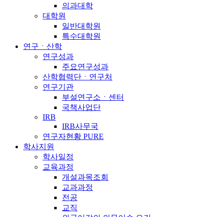
의과대학
대학원
일반대학원
특수대학원
연구ㆍ산학
연구성과
주요연구성과
산학협력단ㆍ연구처
연구기관
부설연구소ㆍ센터
국책사업단
IRB
IRB사무국
연구자현황 PURE
학사지원
학사일정
교육과정
개설과목조회
교과과정
전공
교직