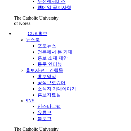
무선랜서비스
웹메일 공지사항
The Catholic University
of Korea
CUK홍보
뉴스룸
포토뉴스
언론에서 본 가대
홍보 소재 제안
동문 인터뷰
홍보자료ㆍ간행물
홍보영상
공식브로슈어
소식지 가대이야기
홍보자료실
SNS
인스타그램
유튜브
블로그
The Catholic University