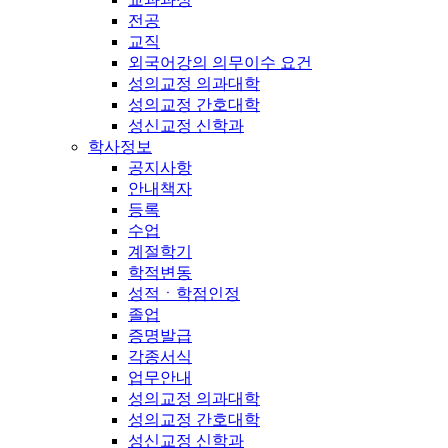
전공
교직
외국어강의 의무이수 요건
성의교정 의과대학
성의교정 간호대학
성신교정 신학과
학사정보
공지사항
안내책자
등록
수업
계절학기
학적변동
성적ㆍ학점인정
졸업
증명발급
각종서식
업무안내
성의교정 의과대학
성의교정 간호대학
성신교정 신학과