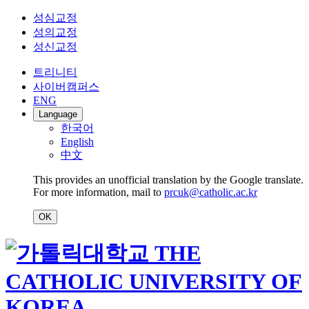
성심교정
성의교정
성신교정
트리니티
사이버캠퍼스
ENG
Language
한국어
English
中文
This provides an unofficial translation by the Google translate.
For more information, mail to
prcuk@catholic.ac.kr
OK