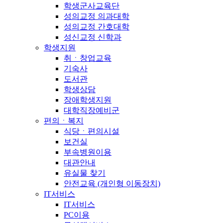
학생군사교육단
성의교정 의과대학
성의교정 간호대학
성신교정 신학과
학생지원
취ㆍ창업교육
기숙사
도서관
학생상담
장애학생지원
대학직장예비군
편의ㆍ복지
식당ㆍ편의시설
보건실
부속병원이용
대관안내
유실물 찾기
안전교육 (개인형 이동장치)
IT서비스
IT서비스
PC이용