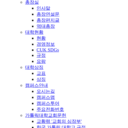
총장실
인사말
총장연설문
총장편지글
역대총장
대학현황
현황
경영정보
CUK SDGs
규정
요람
대학상징
교표
상징
캠퍼스안내
오시는길
캠퍼스맵
캠퍼스투어
주요전화번호
가톨릭대학교회문헌
교황령 '교회의 심장부'
한국 가톨릭 대학교 규정