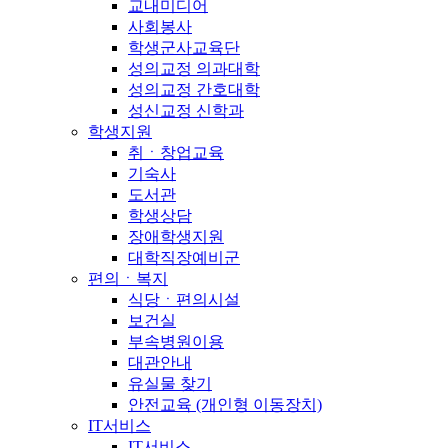
교내미디어
사회봉사
학생군사교육단
성의교정 의과대학
성의교정 간호대학
성신교정 신학과
학생지원
취ㆍ창업교육
기숙사
도서관
학생상담
장애학생지원
대학직장예비군
편의ㆍ복지
식당ㆍ편의시설
보건실
부속병원이용
대관안내
유실물 찾기
안전교육 (개인형 이동장치)
IT서비스
IT서비스