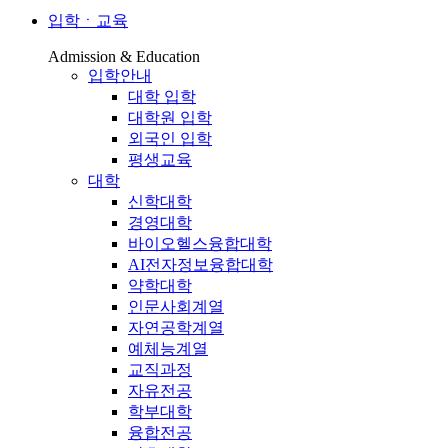
입학ㆍ교육
Admission & Education
입학안내
대학 입학
대학원 입학
외국인 입학
평생교육
대학
신학대학
경영대학
바이오헬스융합대학
AI전자정보융합대학
약학대학
인문사회계열
자연공학계열
예체능계열
교직과정
자유전공
학부대학
융합전공