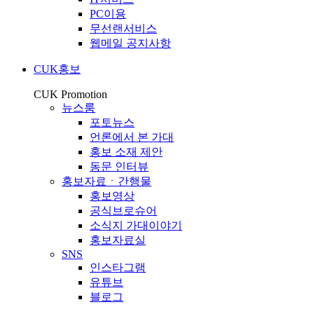
PC이용
무선랜서비스
웹메일 공지사항
CUK홍보
CUK Promotion
뉴스룸
포토뉴스
언론에서 본 가대
홍보 소재 제안
동문 인터뷰
홍보자료ㆍ간행물
홍보영상
공식브로슈어
소식지 가대이야기
홍보자료실
SNS
인스타그램
유튜브
블로그