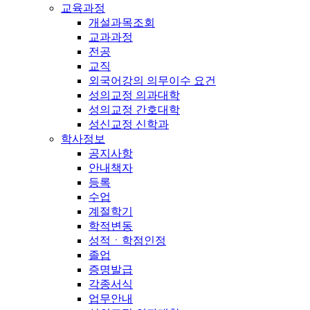
교육과정
개설과목조회
교과과정
전공
교직
외국어강의 의무이수 요건
성의교정 의과대학
성의교정 간호대학
성신교정 신학과
학사정보
공지사항
안내책자
등록
수업
계절학기
학적변동
성적ㆍ학점인정
졸업
증명발급
각종서식
업무안내