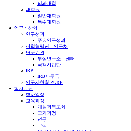
의과대학
대학원
일반대학원
특수대학원
연구ㆍ산학
연구성과
주요연구성과
산학협력단ㆍ연구처
연구기관
부설연구소ㆍ센터
국책사업단
IRB
IRB사무국
연구자현황 PURE
학사지원
학사일정
교육과정
개설과목조회
교과과정
전공
교직