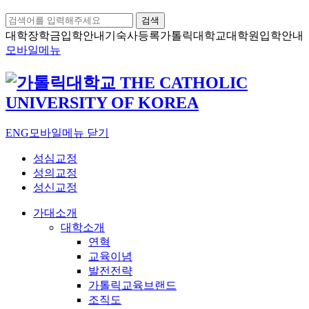
검색
대학장학금
입학안내
기숙사등록
가톨릭대학교
대학원입학안내
모바일메뉴
ENG
모바일메뉴 닫기
성심교정
성의교정
성신교정
가대소개
대학소개
연혁
교육이념
발전전략
가톨릭교육브랜드
조직도