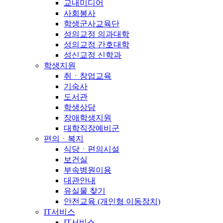
교내미디어
사회봉사
학생군사교육단
성의교정 의과대학
성의교정 간호대학
성신교정 신학과
학생지원
취ㆍ창업교육
기숙사
도서관
학생상담
장애학생지원
대학직장예비군
편의ㆍ복지
식당ㆍ편의시설
보건실
부속병원이용
대관안내
유실물 찾기
안전교육 (개인형 이동장치)
IT서비스
IT서비스