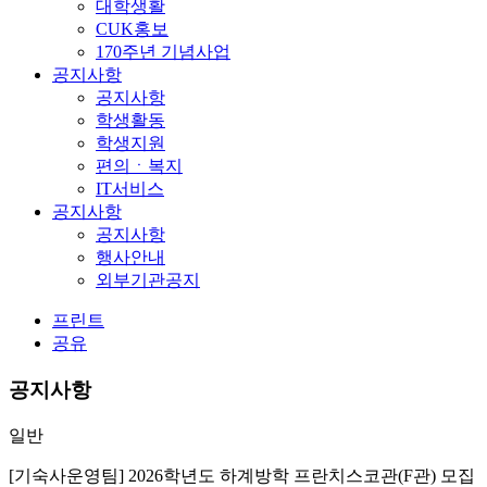
대학생활
CUK홍보
170주년 기념사업
공지사항
공지사항
학생활동
학생지원
편의ㆍ복지
IT서비스
공지사항
공지사항
행사안내
외부기관공지
프린트
공유
공지사항
일반
[기숙사운영팀] 2026학년도 하계방학 프란치스코관(F관) 모집