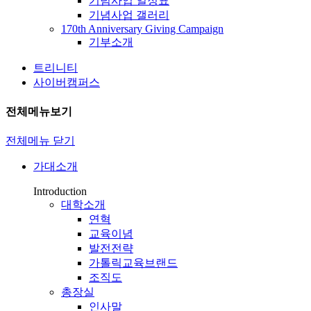
기념사업 일정표
기념사업 갤러리
170th Anniversary Giving Campaign
기부소개
트리니티
사이버캠퍼스
전체메뉴보기
전체메뉴 닫기
가대소개
Introduction
대학소개
연혁
교육이념
발전전략
가톨릭교육브랜드
조직도
총장실
인사말