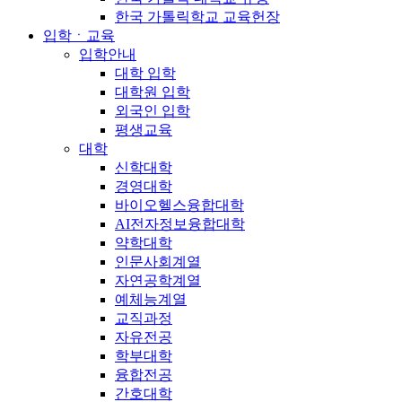
한국 가톨릭학교 교육헌장
입학ㆍ교육
입학안내
대학 입학
대학원 입학
외국인 입학
평생교육
대학
신학대학
경영대학
바이오헬스융합대학
AI전자정보융합대학
약학대학
인문사회계열
자연공학계열
예체능계열
교직과정
자유전공
학부대학
융합전공
간호대학