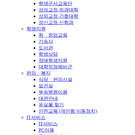
학생군사교육단
성의교정 의과대학
성의교정 간호대학
성신교정 신학과
학생지원
취ㆍ창업교육
기숙사
도서관
학생상담
장애학생지원
대학직장예비군
편의ㆍ복지
식당ㆍ편의시설
보건실
부속병원이용
대관안내
유실물 찾기
안전교육 (개인형 이동장치)
IT서비스
IT서비스
PC이용