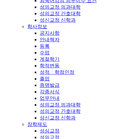
외국어강의 의무이수 요건
성의교정 의과대학
성의교정 간호대학
성신교정 신학과
학사정보
공지사항
안내책자
등록
수업
계절학기
학적변동
성적ㆍ학점인정
졸업
증명발급
각종서식
업무안내
성의교정 의과대학
성의교정 간호대학
성신교정 신학과
장학제도
성심교정
성의교정