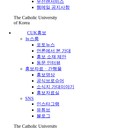
무선랜서비스
웹메일 공지사항
The Catholic University
of Korea
CUK홍보
뉴스룸
포토뉴스
언론에서 본 가대
홍보 소재 제안
동문 인터뷰
홍보자료ㆍ간행물
홍보영상
공식브로슈어
소식지 가대이야기
홍보자료실
SNS
인스타그램
유튜브
블로그
The Catholic University