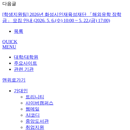
다음글
[학생지원팀] 2026년 화성시인재육성재단 「해외유학 장학
금」 모집 안내 (2026. 5. 6.(수) 10:00 ~ 5. 22.(금) 17:00)
목록
QUICK
MENU
대학/대학원
주요사이트
관련 기관
맨위로가기
가대인
트리니티
사이버캠퍼스
웹메일
AI코디
중앙도서관
취업지원