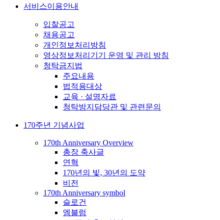
서비스이용안내
입찰공고
채용공고
개인정보처리방침
영상정보처리기기 운영 및 관리 방침
청탁금지법
주요내용
법적용대상
교육 · 설명자료
청탁방지담당관 및 관련문의
170주년 기념사업
170th Anniversary Overview
총장 축사글
연혁
170년의 빛, 30년의 도약
비전
170th Anniversary symbol
슬로건
엠블럼