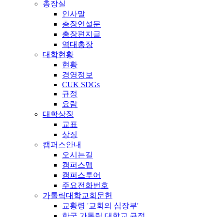
총장실
인사말
총장연설문
총장편지글
역대총장
대학현황
현황
경영정보
CUK SDGs
규정
요람
대학상징
교표
상징
캠퍼스안내
오시는길
캠퍼스맵
캠퍼스투어
주요전화번호
가톨릭대학교회문헌
교황령 '교회의 심장부'
한국 가톨릭 대학교 규정