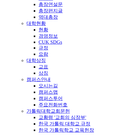
총장연설문
총장편지글
역대총장
대학현황
현황
경영정보
CUK SDGs
규정
요람
대학상징
교표
상징
캠퍼스안내
오시는길
캠퍼스맵
캠퍼스투어
주요전화번호
가톨릭대학교회문헌
교황령 '교회의 심장부'
한국 가톨릭 대학교 규정
한국 가톨릭학교 교육헌장