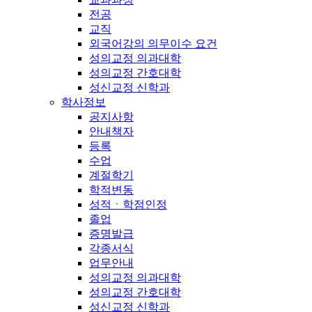
전공
교직
외국어강의 의무이수 요건
성의교정 의과대학
성의교정 간호대학
성신교정 신학과
학사정보
공지사항
안내책자
등록
수업
계절학기
학적변동
성적ㆍ학점인정
졸업
증명발급
각종서식
업무안내
성의교정 의과대학
성의교정 간호대학
성신교정 신학과