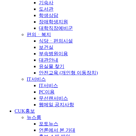
기숙사
도서관
학생상담
장애학생지원
대학직장예비군
편의ㆍ복지
식당ㆍ편의시설
보건실
부속병원이용
대관안내
유실물 찾기
안전교육 (개인형 이동장치)
IT서비스
IT서비스
PC이용
무선랜서비스
웹메일 공지사항
CUK홍보
뉴스룸
포토뉴스
언론에서 본 가대