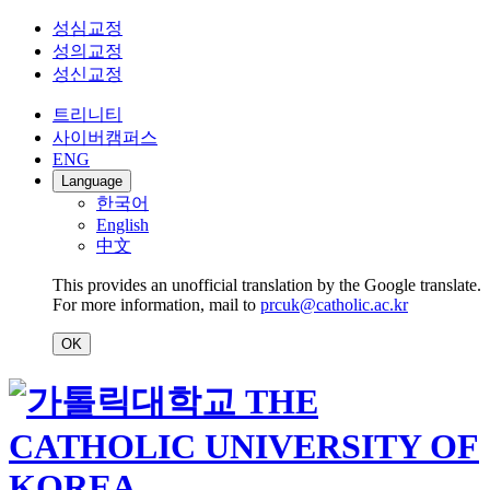
성심교정
성의교정
성신교정
트리니티
사이버캠퍼스
ENG
Language
한국어
English
中文
This provides an unofficial translation by the Google translate.
For more information, mail to
prcuk@catholic.ac.kr
OK