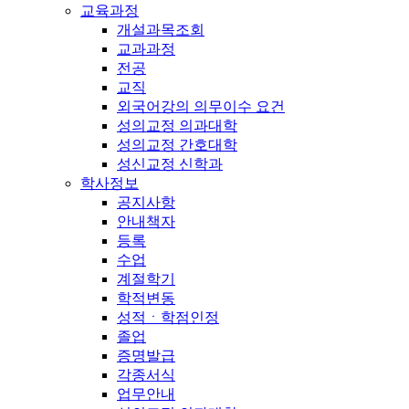
교육과정
개설과목조회
교과과정
전공
교직
외국어강의 의무이수 요건
성의교정 의과대학
성의교정 간호대학
성신교정 신학과
학사정보
공지사항
안내책자
등록
수업
계절학기
학적변동
성적ㆍ학점인정
졸업
증명발급
각종서식
업무안내