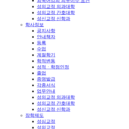
외국어강의 의무이수 요건
성의교정 의과대학
성의교정 간호대학
성신교정 신학과
학사정보
공지사항
안내책자
등록
수업
계절학기
학적변동
성적ㆍ학점인정
졸업
증명발급
각종서식
업무안내
성의교정 의과대학
성의교정 간호대학
성신교정 신학과
장학제도
성심교정
성의교정