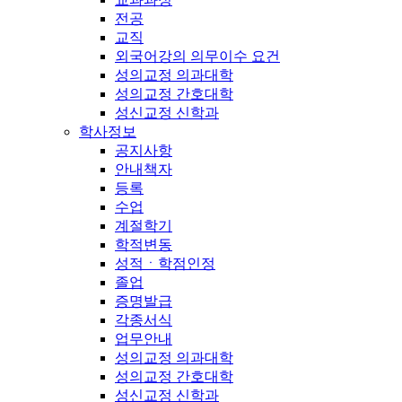
전공
교직
외국어강의 의무이수 요건
성의교정 의과대학
성의교정 간호대학
성신교정 신학과
학사정보
공지사항
안내책자
등록
수업
계절학기
학적변동
성적ㆍ학점인정
졸업
증명발급
각종서식
업무안내
성의교정 의과대학
성의교정 간호대학
성신교정 신학과