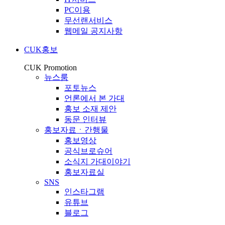
PC이용
무선랜서비스
웹메일 공지사항
CUK홍보
CUK Promotion
뉴스룸
포토뉴스
언론에서 본 가대
홍보 소재 제안
동문 인터뷰
홍보자료ㆍ간행물
홍보영상
공식브로슈어
소식지 가대이야기
홍보자료실
SNS
인스타그램
유튜브
블로그