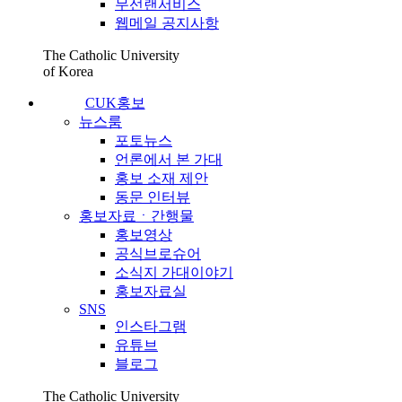
무선랜서비스
웹메일 공지사항
The Catholic University
of Korea
CUK홍보
뉴스룸
포토뉴스
언론에서 본 가대
홍보 소재 제안
동문 인터뷰
홍보자료ㆍ간행물
홍보영상
공식브로슈어
소식지 가대이야기
홍보자료실
SNS
인스타그램
유튜브
블로그
The Catholic University