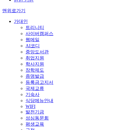
맨위로가기
가대인
트리니티
사이버캠퍼스
웹메일
AI코디
중앙도서관
취업지원
학사지원
장학제도
증명발급
등록금고지서
국제교류
기숙사
식당메뉴안내
WIFI
발전기금
성심동문회
평생교육