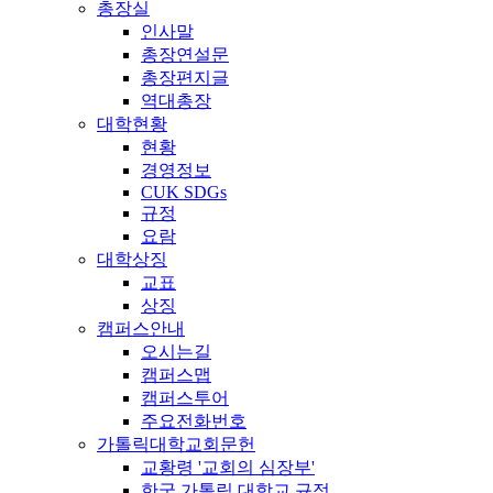
총장실
인사말
총장연설문
총장편지글
역대총장
대학현황
현황
경영정보
CUK SDGs
규정
요람
대학상징
교표
상징
캠퍼스안내
오시는길
캠퍼스맵
캠퍼스투어
주요전화번호
가톨릭대학교회문헌
교황령 '교회의 심장부'
한국 가톨릭 대학교 규정