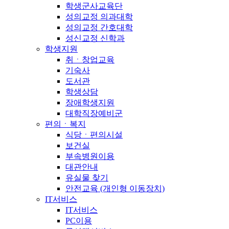
학생군사교육단
성의교정 의과대학
성의교정 간호대학
성신교정 신학과
학생지원
취ㆍ창업교육
기숙사
도서관
학생상담
장애학생지원
대학직장예비군
편의ㆍ복지
식당ㆍ편의시설
보건실
부속병원이용
대관안내
유실물 찾기
안전교육 (개인형 이동장치)
IT서비스
IT서비스
PC이용