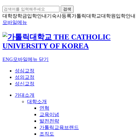
검색
대학장학금
입학안내
기숙사등록
가톨릭대학교
대학원입학안내
모바일메뉴
ENG
모바일메뉴 닫기
성심교정
성의교정
성신교정
가대소개
대학소개
연혁
교육이념
발전전략
가톨릭교육브랜드
조직도