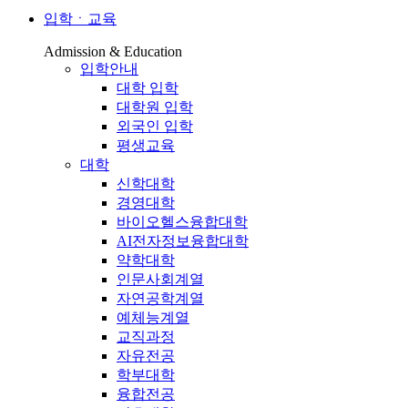
입학ㆍ교육
Admission & Education
입학안내
대학 입학
대학원 입학
외국인 입학
평생교육
대학
신학대학
경영대학
바이오헬스융합대학
AI전자정보융합대학
약학대학
인문사회계열
자연공학계열
예체능계열
교직과정
자유전공
학부대학
융합전공