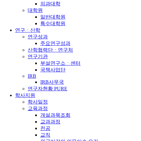
의과대학
대학원
일반대학원
특수대학원
연구ㆍ산학
연구성과
주요연구성과
산학협력단ㆍ연구처
연구기관
부설연구소ㆍ센터
국책사업단
IRB
IRB사무국
연구자현황 PURE
학사지원
학사일정
교육과정
개설과목조회
교과과정
전공
교직