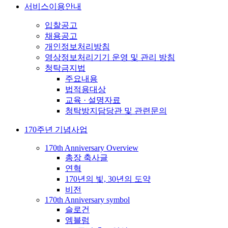
서비스이용안내
입찰공고
채용공고
개인정보처리방침
영상정보처리기기 운영 및 관리 방침
청탁금지법
주요내용
법적용대상
교육 · 설명자료
청탁방지담당관 및 관련문의
170주년 기념사업
170th Anniversary Overview
총장 축사글
연혁
170년의 빛, 30년의 도약
비전
170th Anniversary symbol
슬로건
엠블럼