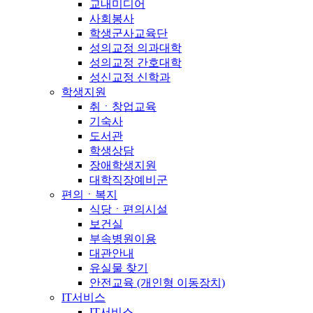
교내미디어
사회봉사
학생군사교육단
성의교정 의과대학
성의교정 간호대학
성신교정 신학과
학생지원
취ㆍ창업교육
기숙사
도서관
학생상담
장애학생지원
대학직장예비군
편의ㆍ복지
식당ㆍ편의시설
보건실
부속병원이용
대관안내
유실물 찾기
안전교육 (개인형 이동장치)
IT서비스
IT서비스