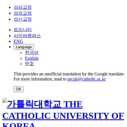
성심교정
성의교정
성신교정
트리니티
사이버캠퍼스
ENG
Language
한국어
English
中文
This provides an unofficial translation by the Google translate.
For more information, mail to
prcuk@catholic.ac.kr
OK