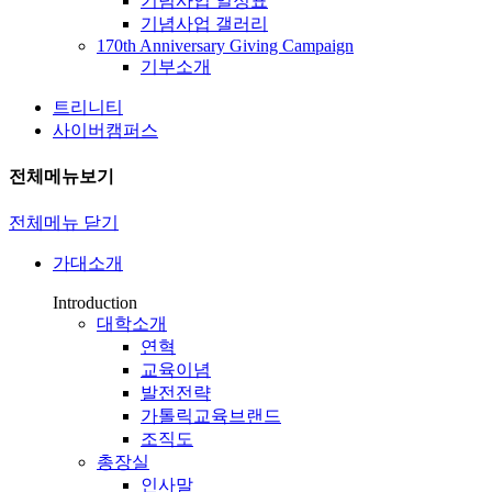
기념사업 일정표
기념사업 갤러리
170th Anniversary Giving Campaign
기부소개
트리니티
사이버캠퍼스
전체메뉴보기
전체메뉴 닫기
가대소개
Introduction
대학소개
연혁
교육이념
발전전략
가톨릭교육브랜드
조직도
총장실
인사말