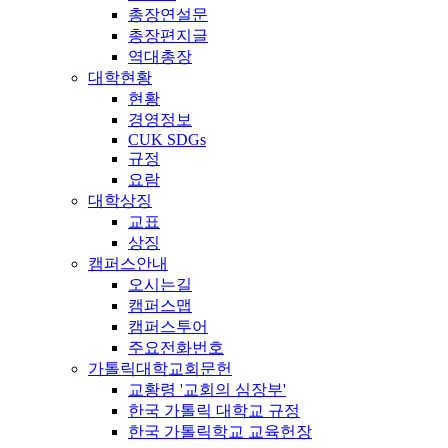
총장연설문
총장편지글
역대총장
대학현황
현황
경영정보
CUK SDGs
규정
요람
대학상징
교표
상징
캠퍼스안내
오시는길
캠퍼스맵
캠퍼스투어
주요전화번호
가톨릭대학교회문헌
교황령 '교회의 심장부'
한국 가톨릭 대학교 규정
한국 가톨릭학교 교육헌장