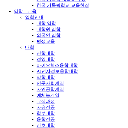
한국 가톨릭학교 교육헌장
입학ㆍ교육
입학안내
대학 입학
대학원 입학
외국인 입학
평생교육
대학
신학대학
경영대학
바이오헬스융합대학
AI전자정보융합대학
약학대학
인문사회계열
자연공학계열
예체능계열
교직과정
자유전공
학부대학
융합전공
간호대학