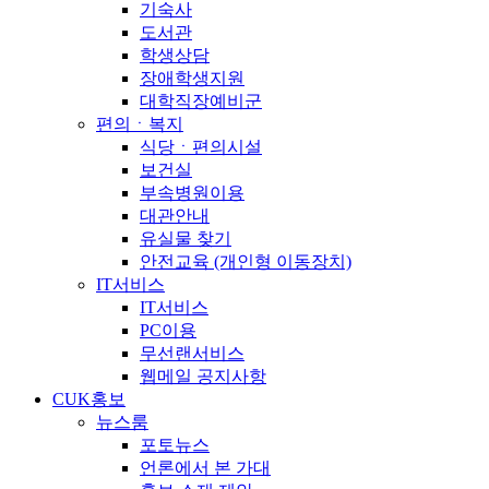
기숙사
도서관
학생상담
장애학생지원
대학직장예비군
편의ㆍ복지
식당ㆍ편의시설
보건실
부속병원이용
대관안내
유실물 찾기
안전교육 (개인형 이동장치)
IT서비스
IT서비스
PC이용
무선랜서비스
웹메일 공지사항
CUK홍보
뉴스룸
포토뉴스
언론에서 본 가대