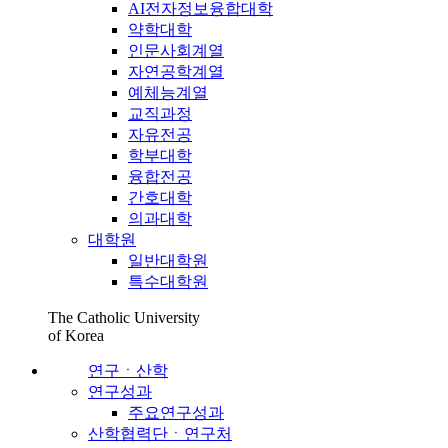
AI전자정보융합대학
약학대학
인문사회계열
자연공학계열
예체능계열
교직과정
자유전공
학부대학
융합전공
간호대학
의과대학
대학원
일반대학원
특수대학원
The Catholic University
of Korea
연구ㆍ산학
연구성과
주요연구성과
산학협력단ㆍ연구처