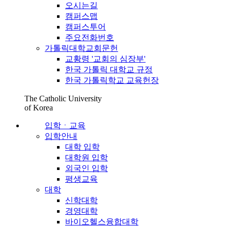
오시는길
캠퍼스맵
캠퍼스투어
주요전화번호
가톨릭대학교회문헌
교황령 '교회의 심장부'
한국 가톨릭 대학교 규정
한국 가톨릭학교 교육헌장
The Catholic University
of Korea
입학ㆍ교육
입학안내
대학 입학
대학원 입학
외국인 입학
평생교육
대학
신학대학
경영대학
바이오헬스융합대학