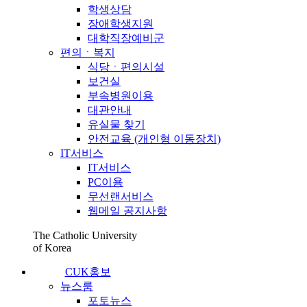
학생상담
장애학생지원
대학직장예비군
편의ㆍ복지
식당ㆍ편의시설
보건실
부속병원이용
대관안내
유실물 찾기
안전교육 (개인형 이동장치)
IT서비스
IT서비스
PC이용
무선랜서비스
웹메일 공지사항
The Catholic University
of Korea
CUK홍보
뉴스룸
포토뉴스