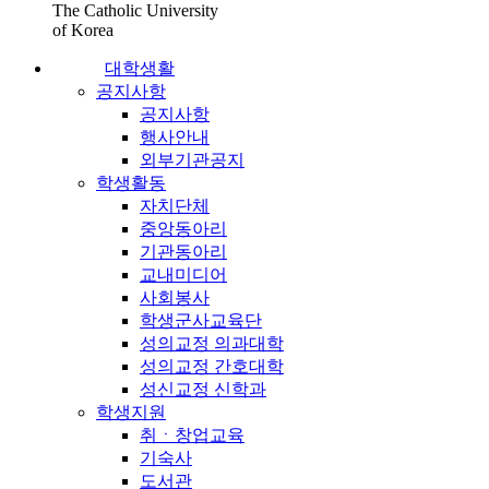
The Catholic University
of Korea
대학생활
공지사항
공지사항
행사안내
외부기관공지
학생활동
자치단체
중앙동아리
기관동아리
교내미디어
사회봉사
학생군사교육단
성의교정 의과대학
성의교정 간호대학
성신교정 신학과
학생지원
취ㆍ창업교육
기숙사
도서관