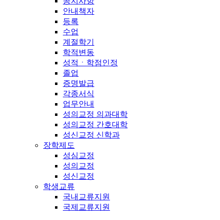
공지사항
안내책자
등록
수업
계절학기
학적변동
성적ㆍ학점인정
졸업
증명발급
각종서식
업무안내
성의교정 의과대학
성의교정 간호대학
성신교정 신학과
장학제도
성심교정
성의교정
성신교정
학생교류
국내교류지원
국제교류지원