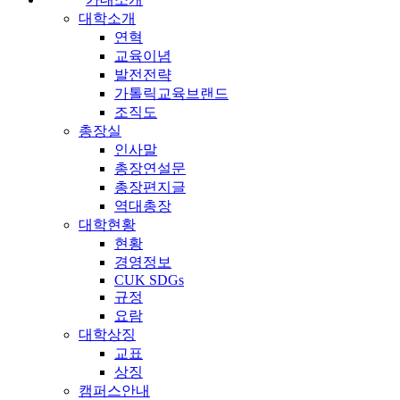
대학소개
연혁
교육이념
발전전략
가톨릭교육브랜드
조직도
총장실
인사말
총장연설문
총장편지글
역대총장
대학현황
현황
경영정보
CUK SDGs
규정
요람
대학상징
교표
상징
캠퍼스안내