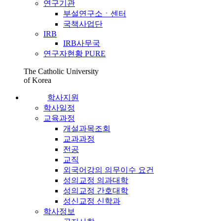
연구기관
부설연구소ㆍ센터
국책사업단
IRB
IRB사무국
연구자현황 PURE
The Catholic University
of Korea
학사지원
학사일정
교육과정
개설과목조회
교과과정
전공
교직
외국어강의 의무이수 요건
성의교정 의과대학
성의교정 간호대학
성신교정 신학과
학사정보