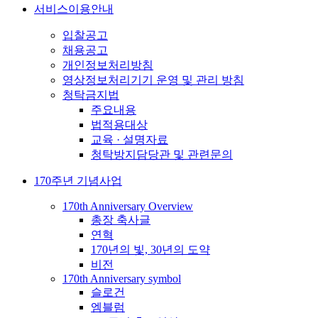
서비스이용안내
입찰공고
채용공고
개인정보처리방침
영상정보처리기기 운영 및 관리 방침
청탁금지법
주요내용
법적용대상
교육 · 설명자료
청탁방지담당관 및 관련문의
170주년 기념사업
170th Anniversary Overview
총장 축사글
연혁
170년의 빛, 30년의 도약
비전
170th Anniversary symbol
슬로건
엠블럼