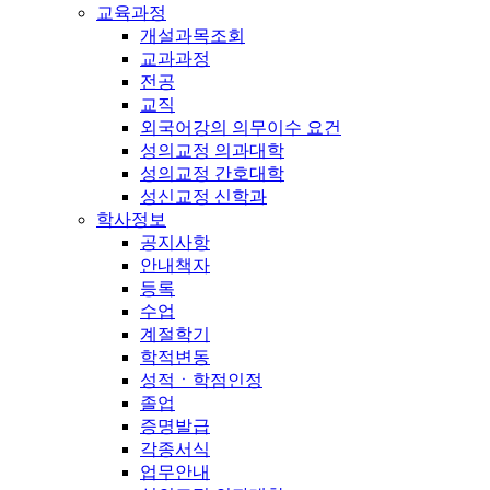
교육과정
개설과목조회
교과과정
전공
교직
외국어강의 의무이수 요건
성의교정 의과대학
성의교정 간호대학
성신교정 신학과
학사정보
공지사항
안내책자
등록
수업
계절학기
학적변동
성적ㆍ학점인정
졸업
증명발급
각종서식
업무안내