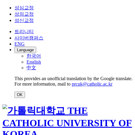
성심교정
성의교정
성신교정
트리니티
사이버캠퍼스
ENG
Language
한국어
English
中文
This provides an unofficial translation by the Google translate.
For more information, mail to
prcuk@catholic.ac.kr
OK