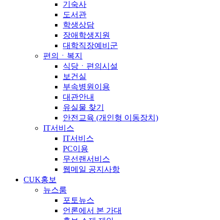
기숙사
도서관
학생상담
장애학생지원
대학직장예비군
편의ㆍ복지
식당ㆍ편의시설
보건실
부속병원이용
대관안내
유실물 찾기
안전교육 (개인형 이동장치)
IT서비스
IT서비스
PC이용
무선랜서비스
웹메일 공지사항
CUK홍보
뉴스룸
포토뉴스
언론에서 본 가대