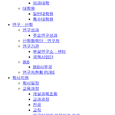
의과대학
대학원
일반대학원
특수대학원
연구ㆍ산학
연구성과
주요연구성과
산학협력단ㆍ연구처
연구기관
부설연구소ㆍ센터
국책사업단
IRB
IRB사무국
연구자현황 PURE
학사지원
학사일정
교육과정
개설과목조회
교과과정
전공
교직