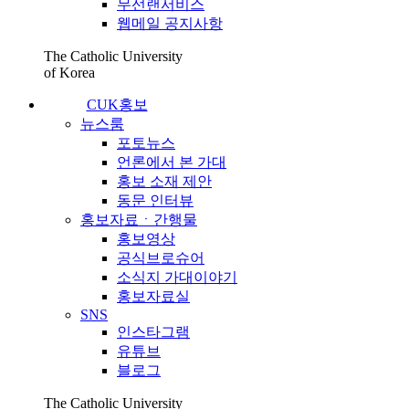
무선랜서비스
웹메일 공지사항
The Catholic University
of Korea
CUK홍보
뉴스룸
포토뉴스
언론에서 본 가대
홍보 소재 제안
동문 인터뷰
홍보자료ㆍ간행물
홍보영상
공식브로슈어
소식지 가대이야기
홍보자료실
SNS
인스타그램
유튜브
블로그
The Catholic University