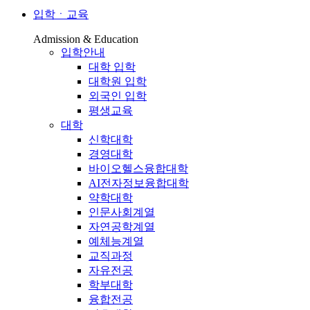
입학ㆍ교육
Admission & Education
입학안내
대학 입학
대학원 입학
외국인 입학
평생교육
대학
신학대학
경영대학
바이오헬스융합대학
AI전자정보융합대학
약학대학
인문사회계열
자연공학계열
예체능계열
교직과정
자유전공
학부대학
융합전공