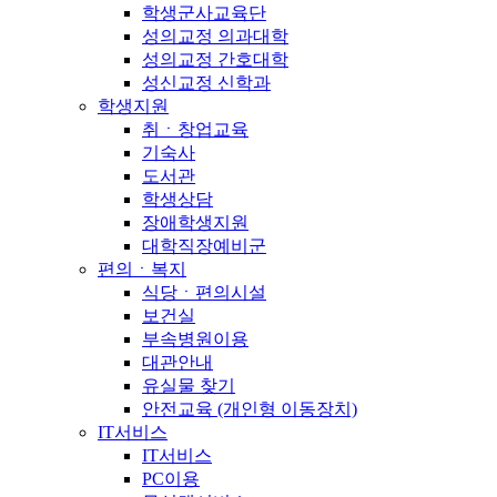
학생군사교육단
성의교정 의과대학
성의교정 간호대학
성신교정 신학과
학생지원
취ㆍ창업교육
기숙사
도서관
학생상담
장애학생지원
대학직장예비군
편의ㆍ복지
식당ㆍ편의시설
보건실
부속병원이용
대관안내
유실물 찾기
안전교육 (개인형 이동장치)
IT서비스
IT서비스
PC이용