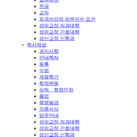
전공
교직
외국어강의 의무이수 요건
성의교정 의과대학
성의교정 간호대학
성신교정 신학과
학사정보
공지사항
안내책자
등록
수업
계절학기
학적변동
성적ㆍ학점인정
졸업
증명발급
각종서식
업무안내
성의교정 의과대학
성의교정 간호대학
성신교정 신학과