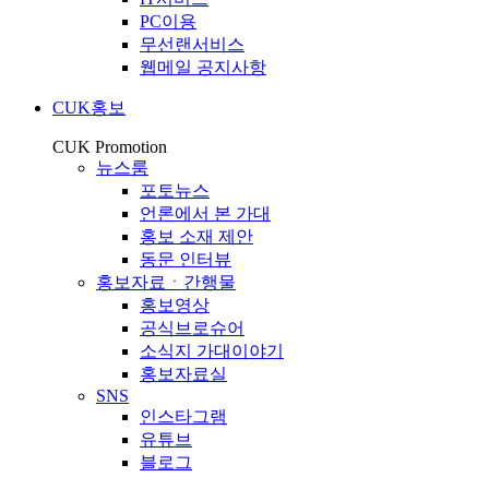
PC이용
무선랜서비스
웹메일 공지사항
CUK홍보
CUK Promotion
뉴스룸
포토뉴스
언론에서 본 가대
홍보 소재 제안
동문 인터뷰
홍보자료ㆍ간행물
홍보영상
공식브로슈어
소식지 가대이야기
홍보자료실
SNS
인스타그램
유튜브
블로그