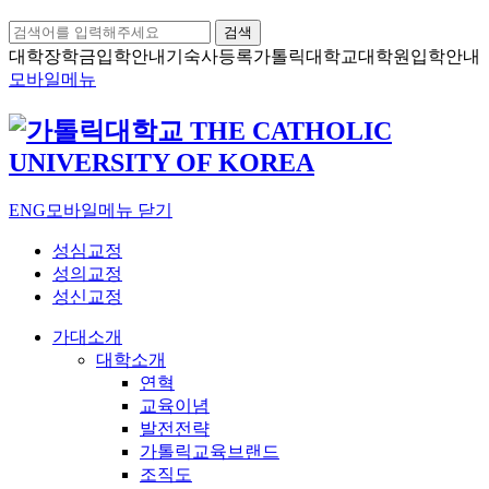
검색
대학장학금
입학안내
기숙사등록
가톨릭대학교
대학원입학안내
모바일메뉴
ENG
모바일메뉴 닫기
성심교정
성의교정
성신교정
가대소개
대학소개
연혁
교육이념
발전전략
가톨릭교육브랜드
조직도