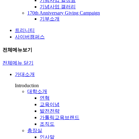
기념사업 일정표
기념사업 갤러리
170th Anniversary Giving Campaign
기부소개
트리니티
사이버캠퍼스
전체메뉴보기
전체메뉴 닫기
가대소개
Introduction
대학소개
연혁
교육이념
발전전략
가톨릭교육브랜드
조직도
총장실
인사말