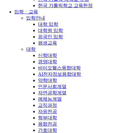
한국 가톨릭학교 교육헌장
입학ㆍ교육
입학안내
대학 입학
대학원 입학
외국인 입학
평생교육
대학
신학대학
경영대학
바이오헬스융합대학
AI전자정보융합대학
약학대학
인문사회계열
자연공학계열
예체능계열
교직과정
자유전공
학부대학
융합전공
간호대학