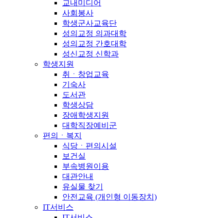
교내미디어
사회봉사
학생군사교육단
성의교정 의과대학
성의교정 간호대학
성신교정 신학과
학생지원
취ㆍ창업교육
기숙사
도서관
학생상담
장애학생지원
대학직장예비군
편의ㆍ복지
식당ㆍ편의시설
보건실
부속병원이용
대관안내
유실물 찾기
안전교육 (개인형 이동장치)
IT서비스
IT서비스