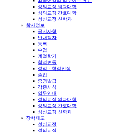
외국어강의 의무이수 요건
성의교정 의과대학
성의교정 간호대학
성신교정 신학과
학사정보
공지사항
안내책자
등록
수업
계절학기
학적변동
성적ㆍ학점인정
졸업
증명발급
각종서식
업무안내
성의교정 의과대학
성의교정 간호대학
성신교정 신학과
장학제도
성심교정
성의교정