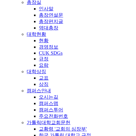
총장실
인사말
총장연설문
총장편지글
역대총장
대학현황
현황
경영정보
CUK SDGs
규정
요람
대학상징
교표
상징
캠퍼스안내
오시는길
캠퍼스맵
캠퍼스투어
주요전화번호
가톨릭대학교회문헌
교황령 '교회의 심장부'
한국 가톨릭 대학교 규정