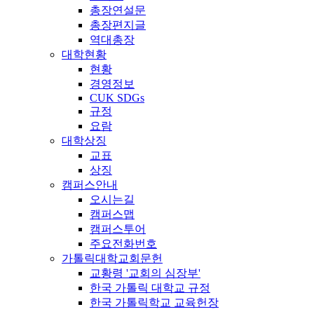
총장연설문
총장편지글
역대총장
대학현황
현황
경영정보
CUK SDGs
규정
요람
대학상징
교표
상징
캠퍼스안내
오시는길
캠퍼스맵
캠퍼스투어
주요전화번호
가톨릭대학교회문헌
교황령 '교회의 심장부'
한국 가톨릭 대학교 규정
한국 가톨릭학교 교육헌장