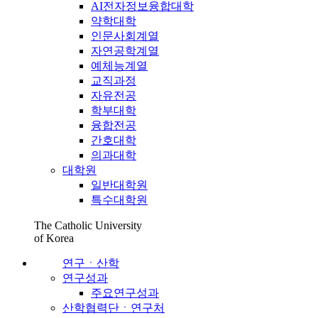
AI전자정보융합대학
약학대학
인문사회계열
자연공학계열
예체능계열
교직과정
자유전공
학부대학
융합전공
간호대학
의과대학
대학원
일반대학원
특수대학원
The Catholic University
of Korea
연구ㆍ산학
연구성과
주요연구성과
산학협력단ㆍ연구처