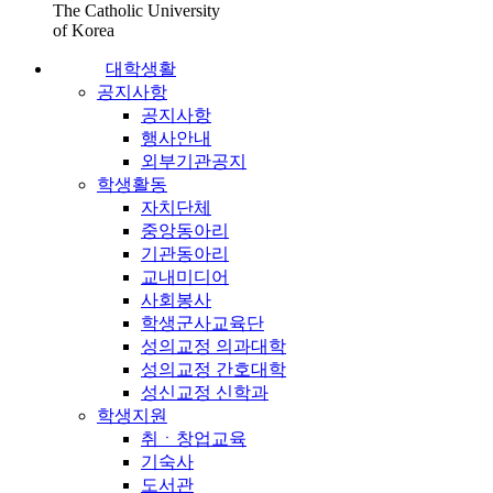
The Catholic University
of Korea
대학생활
공지사항
공지사항
행사안내
외부기관공지
학생활동
자치단체
중앙동아리
기관동아리
교내미디어
사회봉사
학생군사교육단
성의교정 의과대학
성의교정 간호대학
성신교정 신학과
학생지원
취ㆍ창업교육
기숙사
도서관