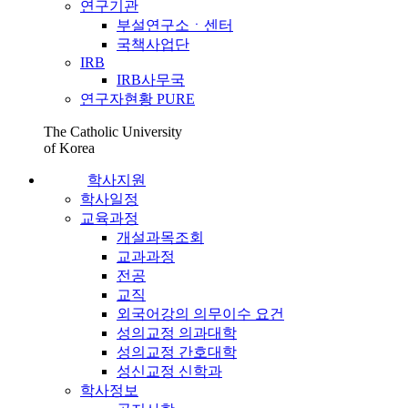
연구기관
부설연구소ㆍ센터
국책사업단
IRB
IRB사무국
연구자현황 PURE
The Catholic University
of Korea
학사지원
학사일정
교육과정
개설과목조회
교과과정
전공
교직
외국어강의 의무이수 요건
성의교정 의과대학
성의교정 간호대학
성신교정 신학과
학사정보