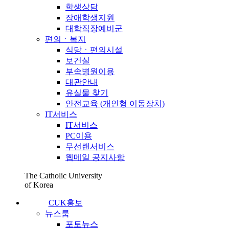
학생상담
장애학생지원
대학직장예비군
편의ㆍ복지
식당ㆍ편의시설
보건실
부속병원이용
대관안내
유실물 찾기
안전교육 (개인형 이동장치)
IT서비스
IT서비스
PC이용
무선랜서비스
웹메일 공지사항
The Catholic University
of Korea
CUK홍보
뉴스룸
포토뉴스