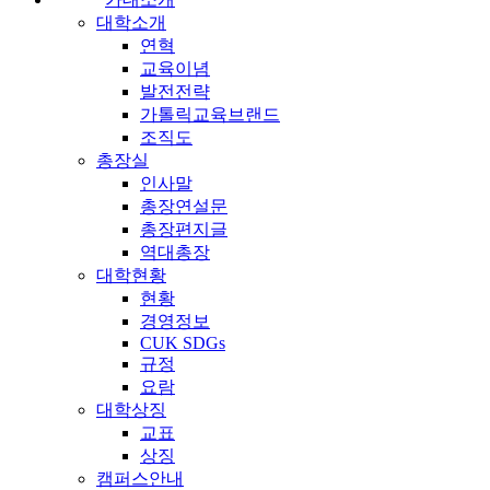
대학소개
연혁
교육이념
발전전략
가톨릭교육브랜드
조직도
총장실
인사말
총장연설문
총장편지글
역대총장
대학현황
현황
경영정보
CUK SDGs
규정
요람
대학상징
교표
상징
캠퍼스안내