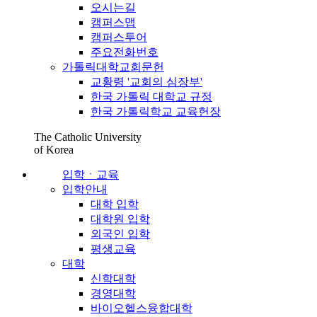
오시는길
캠퍼스맵
캠퍼스투어
주요전화번호
가톨릭대학교회문헌
교황령 '교회의 심장부'
한국 가톨릭 대학교 규정
한국 가톨릭학교 교육헌장
The Catholic University
of Korea
입학ㆍ교육
입학안내
대학 입학
대학원 입학
외국인 입학
평생교육
대학
신학대학
경영대학
바이오헬스융합대학