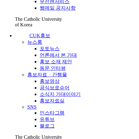
무선랜서비스
웹메일 공지사항
The Catholic University
of Korea
CUK홍보
뉴스룸
포토뉴스
언론에서 본 가대
홍보 소재 제안
동문 인터뷰
홍보자료ㆍ간행물
홍보영상
공식브로슈어
소식지 가대이야기
홍보자료실
SNS
인스타그램
유튜브
블로그
The Catholic University