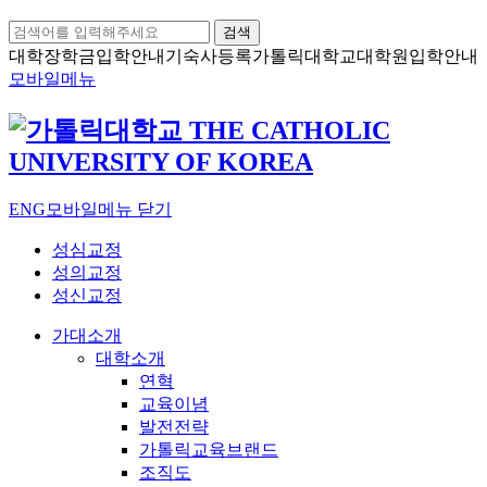
검색
대학장학금
입학안내
기숙사등록
가톨릭대학교
대학원입학안내
모바일메뉴
ENG
모바일메뉴 닫기
성심교정
성의교정
성신교정
가대소개
대학소개
연혁
교육이념
발전전략
가톨릭교육브랜드
조직도