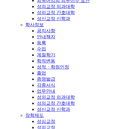
외국어강의 의무이수 요건
성의교정 의과대학
성의교정 간호대학
성신교정 신학과
학사정보
공지사항
안내책자
등록
수업
계절학기
학적변동
성적ㆍ학점인정
졸업
증명발급
각종서식
업무안내
성의교정 의과대학
성의교정 간호대학
성신교정 신학과
장학제도
성심교정
성의교정