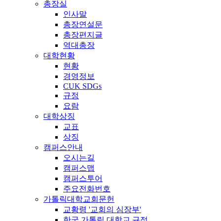
총장실
인사말
총장연설문
총장편지글
역대총장
대학현황
현황
경영정보
CUK SDGs
규정
요람
대학상징
교표
상징
캠퍼스안내
오시는길
캠퍼스맵
캠퍼스투어
주요전화번호
가톨릭대학교회문헌
교황령 '교회의 심장부'
한국 가톨릭 대학교 규정