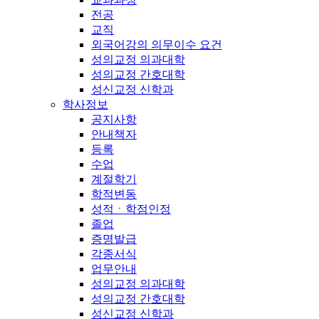
전공
교직
외국어강의 의무이수 요건
성의교정 의과대학
성의교정 간호대학
성신교정 신학과
학사정보
공지사항
안내책자
등록
수업
계절학기
학적변동
성적ㆍ학점인정
졸업
증명발급
각종서식
업무안내
성의교정 의과대학
성의교정 간호대학
성신교정 신학과