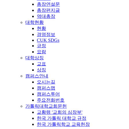
총장연설문
총장편지글
역대총장
대학현황
현황
경영정보
CUK SDGs
규정
요람
대학상징
교표
상징
캠퍼스안내
오시는길
캠퍼스맵
캠퍼스투어
주요전화번호
가톨릭대학교회문헌
교황령 '교회의 심장부'
한국 가톨릭 대학교 규정
한국 가톨릭학교 교육헌장