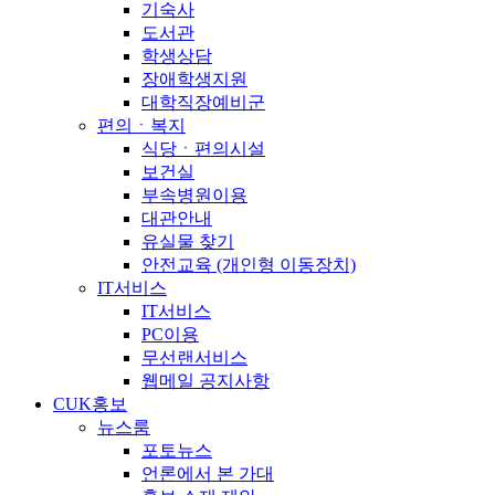
기숙사
도서관
학생상담
장애학생지원
대학직장예비군
편의ㆍ복지
식당ㆍ편의시설
보건실
부속병원이용
대관안내
유실물 찾기
안전교육 (개인형 이동장치)
IT서비스
IT서비스
PC이용
무선랜서비스
웹메일 공지사항
CUK홍보
뉴스룸
포토뉴스
언론에서 본 가대