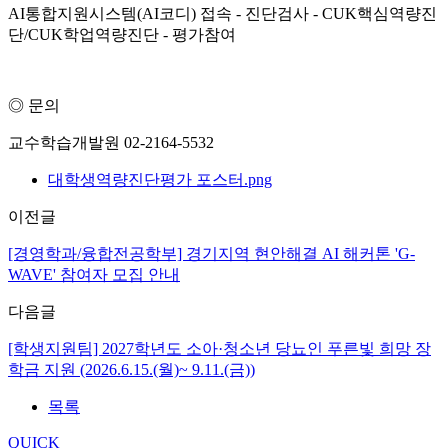
AI통합지원시스템(AI코디) 접속 - 진단검사 - CUK핵심역량진
단/CUK학업역량진단 - 평가참여
◎ 문의
교수학습개발원 02-2164-5532
대학생역량진단평가 포스터.png
이전글
[경영학과/융합전공학부] 경기지역 현안해결 AI 해커톤 'G-
WAVE' 참여자 모집 안내
다음글
[학생지원팀] 2027학년도 소아·청소년 당뇨인 푸른빛 희망 장
학금 지원 (2026.6.15.(월)~ 9.11.(금))
목록
QUICK