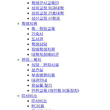
학생군사교육단
성의교정 의과대학
성의교정 간호대학
성신교정 신학과
학생지원
취ㆍ창업교육
기숙사
도서관
학생상담
장애학생지원
대학직장예비군
편의ㆍ복지
식당ㆍ편의시설
보건실
부속병원이용
대관안내
유실물 찾기
안전교육 (개인형 이동장치)
IT서비스
IT서비스
PC이용