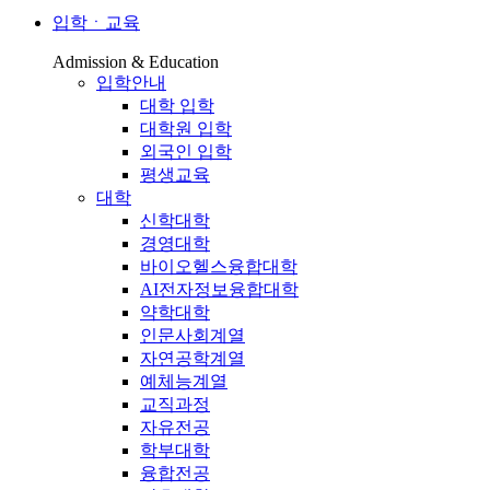
입학ㆍ교육
Admission & Education
입학안내
대학 입학
대학원 입학
외국인 입학
평생교육
대학
신학대학
경영대학
바이오헬스융합대학
AI전자정보융합대학
약학대학
인문사회계열
자연공학계열
예체능계열
교직과정
자유전공
학부대학
융합전공