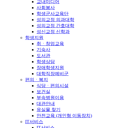
교내미디어
사회봉사
학생군사교육단
성의교정 의과대학
성의교정 간호대학
성신교정 신학과
학생지원
취ㆍ창업교육
기숙사
도서관
학생상담
장애학생지원
대학직장예비군
편의ㆍ복지
식당ㆍ편의시설
보건실
부속병원이용
대관안내
유실물 찾기
안전교육 (개인형 이동장치)
IT서비스
IT서비스