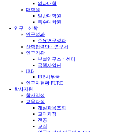
의과대학
대학원
일반대학원
특수대학원
연구ㆍ산학
연구성과
주요연구성과
산학협력단ㆍ연구처
연구기관
부설연구소ㆍ센터
국책사업단
IRB
IRB사무국
연구자현황 PURE
학사지원
학사일정
교육과정
개설과목조회
교과과정
전공
교직