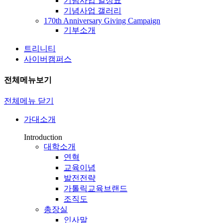
기념사업 일정표
기념사업 갤러리
170th Anniversary Giving Campaign
기부소개
트리니티
사이버캠퍼스
전체메뉴보기
전체메뉴 닫기
가대소개
Introduction
대학소개
연혁
교육이념
발전전략
가톨릭교육브랜드
조직도
총장실
인사말