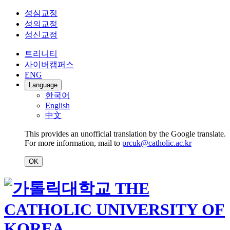
성심교정
성의교정
성신교정
트리니티
사이버캠퍼스
ENG
Language
한국어
English
中文
This provides an unofficial translation by the Google translate.
For more information, mail to
prcuk@catholic.ac.kr
OK