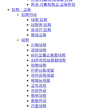
한국 가톨릭학교 교육헌장
입학ㆍ교육
입학안내
대학 입학
대학원 입학
외국인 입학
평생교육
대학
신학대학
경영대학
바이오헬스융합대학
AI전자정보융합대학
약학대학
인문사회계열
자연공학계열
예체능계열
교직과정
자유전공
학부대학
융합전공
간호대학