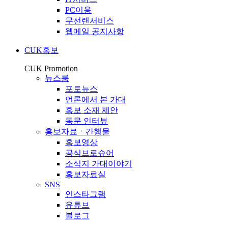
PC이용
무선랜서비스
웹메일 공지사항
CUK홍보
CUK Promotion
뉴스룸
포토뉴스
언론에서 본 가대
홍보 소재 제안
동문 인터뷰
홍보자료ㆍ간행물
홍보영상
공식브로슈어
소식지 가대이야기
홍보자료실
SNS
인스타그램
유튜브
블로그