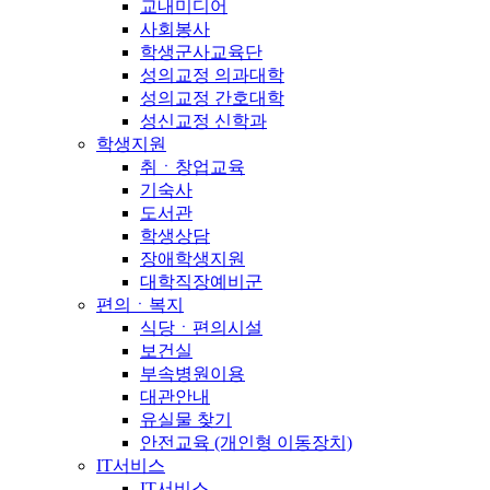
교내미디어
사회봉사
학생군사교육단
성의교정 의과대학
성의교정 간호대학
성신교정 신학과
학생지원
취ㆍ창업교육
기숙사
도서관
학생상담
장애학생지원
대학직장예비군
편의ㆍ복지
식당ㆍ편의시설
보건실
부속병원이용
대관안내
유실물 찾기
안전교육 (개인형 이동장치)
IT서비스
IT서비스