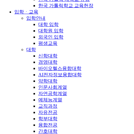
한국 가톨릭학교 교육헌장
입학ㆍ교육
입학안내
대학 입학
대학원 입학
외국인 입학
평생교육
대학
신학대학
경영대학
바이오헬스융합대학
AI전자정보융합대학
약학대학
인문사회계열
자연공학계열
예체능계열
교직과정
자유전공
학부대학
융합전공
간호대학