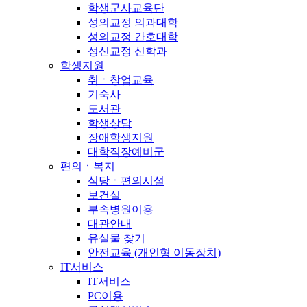
학생군사교육단
성의교정 의과대학
성의교정 간호대학
성신교정 신학과
학생지원
취ㆍ창업교육
기숙사
도서관
학생상담
장애학생지원
대학직장예비군
편의ㆍ복지
식당ㆍ편의시설
보건실
부속병원이용
대관안내
유실물 찾기
안전교육 (개인형 이동장치)
IT서비스
IT서비스
PC이용