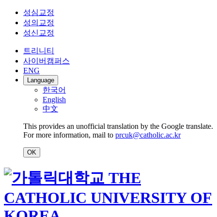
성심교정
성의교정
성신교정
트리니티
사이버캠퍼스
ENG
Language
한국어
English
中文
This provides an unofficial translation by the Google translate.
For more information, mail to
prcuk@catholic.ac.kr
OK