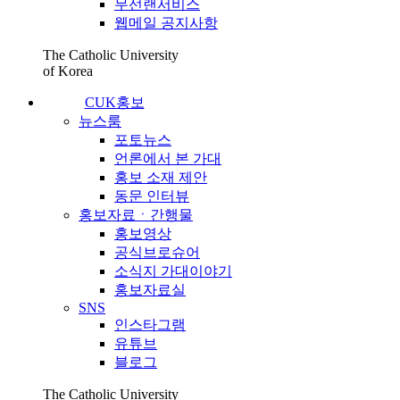
무선랜서비스
웹메일 공지사항
The Catholic University
of Korea
CUK홍보
뉴스룸
포토뉴스
언론에서 본 가대
홍보 소재 제안
동문 인터뷰
홍보자료ㆍ간행물
홍보영상
공식브로슈어
소식지 가대이야기
홍보자료실
SNS
인스타그램
유튜브
블로그
The Catholic University