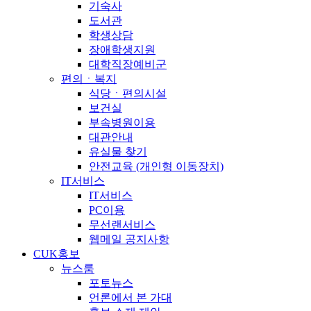
기숙사
도서관
학생상담
장애학생지원
대학직장예비군
편의ㆍ복지
식당ㆍ편의시설
보건실
부속병원이용
대관안내
유실물 찾기
안전교육 (개인형 이동장치)
IT서비스
IT서비스
PC이용
무선랜서비스
웹메일 공지사항
CUK홍보
뉴스룸
포토뉴스
언론에서 본 가대