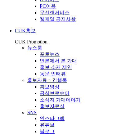
PC이용
무선랜서비스
웹메일 공지사항
CUK홍보
CUK Promotion
뉴스룸
포토뉴스
언론에서 본 가대
홍보 소재 제안
동문 인터뷰
홍보자료ㆍ간행물
홍보영상
공식브로슈어
소식지 가대이야기
홍보자료실
SNS
인스타그램
유튜브
블로그