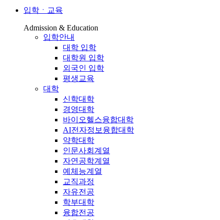
입학ㆍ교육
Admission & Education
입학안내
대학 입학
대학원 입학
외국인 입학
평생교육
대학
신학대학
경영대학
바이오헬스융합대학
AI전자정보융합대학
약학대학
인문사회계열
자연공학계열
예체능계열
교직과정
자유전공
학부대학
융합전공