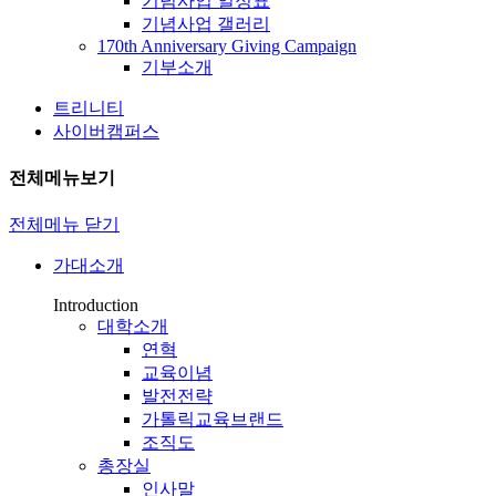
기념사업 일정표
기념사업 갤러리
170th Anniversary Giving Campaign
기부소개
트리니티
사이버캠퍼스
전체메뉴보기
전체메뉴 닫기
가대소개
Introduction
대학소개
연혁
교육이념
발전전략
가톨릭교육브랜드
조직도
총장실
인사말