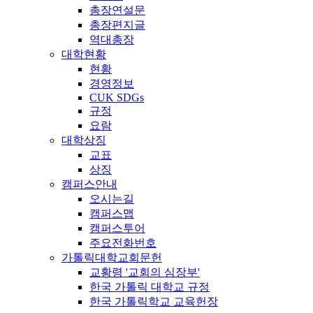
총장연설문
총장편지글
역대총장
대학현황
현황
경영정보
CUK SDGs
규정
요람
대학상징
교표
상징
캠퍼스안내
오시는길
캠퍼스맵
캠퍼스투어
주요전화번호
가톨릭대학교회문헌
교황령 '교회의 심장부'
한국 가톨릭 대학교 규정
한국 가톨릭학교 교육헌장