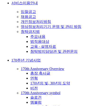
서비스이용안내
입찰공고
채용공고
개인정보처리방침
영상정보처리기기 운영 및 관리 방침
청탁금지법
주요내용
법적용대상
교육 · 설명자료
청탁방지담당관 및 관련문의
170주년 기념사업
170th Anniversary Overview
총장 축사글
연혁
170년의 빛, 30년의 도약
비전
170th Anniversary symbol
슬로건
엠블럼