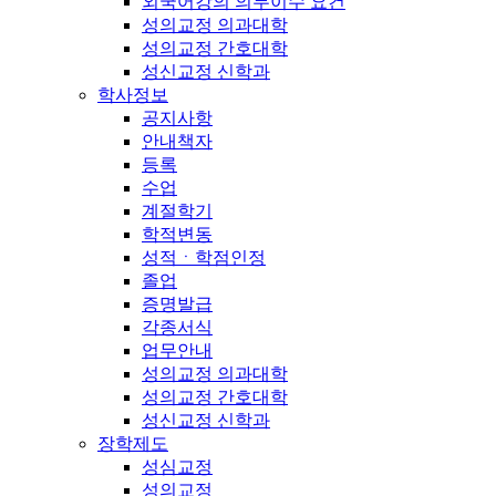
외국어강의 의무이수 요건
성의교정 의과대학
성의교정 간호대학
성신교정 신학과
학사정보
공지사항
안내책자
등록
수업
계절학기
학적변동
성적ㆍ학점인정
졸업
증명발급
각종서식
업무안내
성의교정 의과대학
성의교정 간호대학
성신교정 신학과
장학제도
성심교정
성의교정