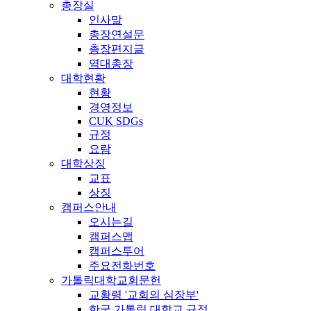
총장실
인사말
총장연설문
총장편지글
역대총장
대학현황
현황
경영정보
CUK SDGs
규정
요람
대학상징
교표
상징
캠퍼스안내
오시는길
캠퍼스맵
캠퍼스투어
주요전화번호
가톨릭대학교회문헌
교황령 '교회의 심장부'
한국 가톨릭 대학교 규정