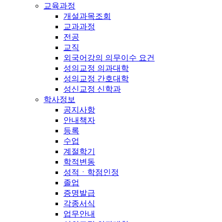
교육과정
개설과목조회
교과과정
전공
교직
외국어강의 의무이수 요건
성의교정 의과대학
성의교정 간호대학
성신교정 신학과
학사정보
공지사항
안내책자
등록
수업
계절학기
학적변동
성적ㆍ학점인정
졸업
증명발급
각종서식
업무안내