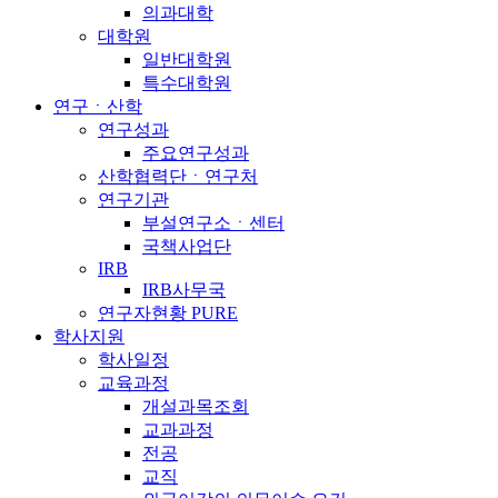
의과대학
대학원
일반대학원
특수대학원
연구ㆍ산학
연구성과
주요연구성과
산학협력단ㆍ연구처
연구기관
부설연구소ㆍ센터
국책사업단
IRB
IRB사무국
연구자현황 PURE
학사지원
학사일정
교육과정
개설과목조회
교과과정
전공
교직