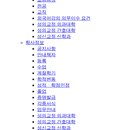
전공
교직
외국어강의 의무이수 요건
성의교정 의과대학
성의교정 간호대학
성신교정 신학과
학사정보
공지사항
안내책자
등록
수업
계절학기
학적변동
성적ㆍ학점인정
졸업
증명발급
각종서식
업무안내
성의교정 의과대학
성의교정 간호대학
성신교정 신학과