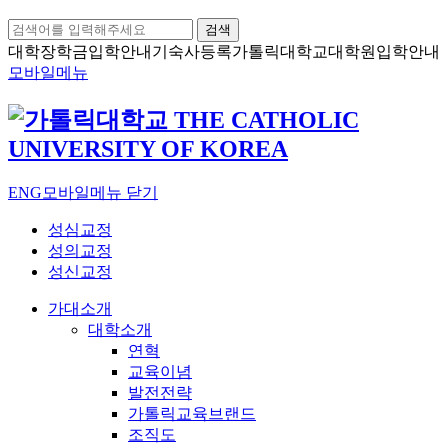
검색
대학장학금
입학안내
기숙사등록
가톨릭대학교
대학원입학안내
모바일메뉴
ENG
모바일메뉴 닫기
성심교정
성의교정
성신교정
가대소개
대학소개
연혁
교육이념
발전전략
가톨릭교육브랜드
조직도