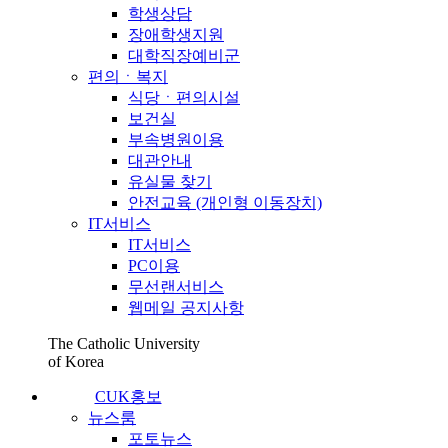
학생상담
장애학생지원
대학직장예비군
편의ㆍ복지
식당ㆍ편의시설
보건실
부속병원이용
대관안내
유실물 찾기
안전교육 (개인형 이동장치)
IT서비스
IT서비스
PC이용
무선랜서비스
웹메일 공지사항
The Catholic University
of Korea
CUK홍보
뉴스룸
포토뉴스