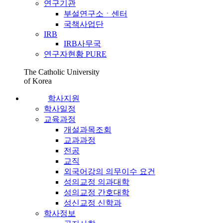
연구기관
부설연구소ㆍ센터
국책사업단
IRB
IRB사무국
연구자현황 PURE
The Catholic University
of Korea
학사지원
학사일정
교육과정
개설과목조회
교과과정
전공
교직
외국어강의 의무이수 요건
성의교정 의과대학
성의교정 간호대학
성신교정 신학과
학사정보