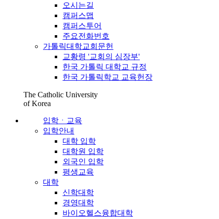
오시는길
캠퍼스맵
캠퍼스투어
주요전화번호
가톨릭대학교회문헌
교황령 '교회의 심장부'
한국 가톨릭 대학교 규정
한국 가톨릭학교 교육헌장
The Catholic University
of Korea
입학ㆍ교육
입학안내
대학 입학
대학원 입학
외국인 입학
평생교육
대학
신학대학
경영대학
바이오헬스융합대학