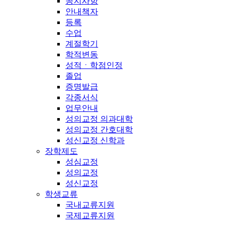
공지사항
안내책자
등록
수업
계절학기
학적변동
성적ㆍ학점인정
졸업
증명발급
각종서식
업무안내
성의교정 의과대학
성의교정 간호대학
성신교정 신학과
장학제도
성심교정
성의교정
성신교정
학생교류
국내교류지원
국제교류지원