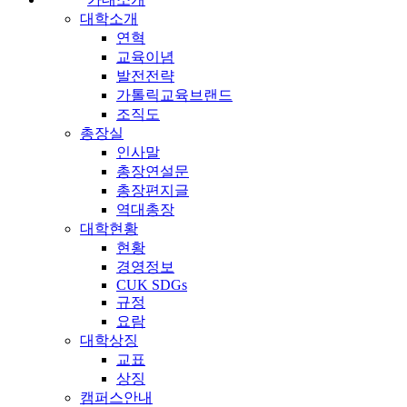
대학소개
연혁
교육이념
발전전략
가톨릭교육브랜드
조직도
총장실
인사말
총장연설문
총장편지글
역대총장
대학현황
현황
경영정보
CUK SDGs
규정
요람
대학상징
교표
상징
캠퍼스안내