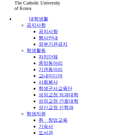
The Catholic University
of Korea
대학생활
공지사항
공지사항
행사안내
외부기관공지
학생활동
자치단체
중앙동아리
기관동아리
교내미디어
사회봉사
학생군사교육단
성의교정 의과대학
성의교정 간호대학
성신교정 신학과
학생지원
취ㆍ창업교육
기숙사
도서관