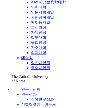
AI전자정보융합대학
약학대학
인문사회계열
자연공학계열
예체능계열
교직과정
자유전공
학부대학
융합전공
간호대학
의과대학
대학원
일반대학원
특수대학원
The Catholic University
of Korea
연구ㆍ산학
연구성과
주요연구성과
산학협력단ㆍ연구처