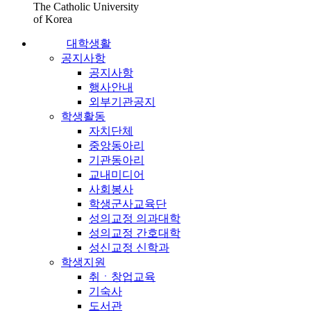
The Catholic University
of Korea
대학생활
공지사항
공지사항
행사안내
외부기관공지
학생활동
자치단체
중앙동아리
기관동아리
교내미디어
사회봉사
학생군사교육단
성의교정 의과대학
성의교정 간호대학
성신교정 신학과
학생지원
취ㆍ창업교육
기숙사
도서관