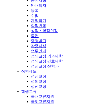
공지사항
안내책자
등록
수업
계절학기
학적변동
성적ㆍ학점인정
졸업
증명발급
각종서식
업무안내
성의교정 의과대학
성의교정 간호대학
성신교정 신학과
장학제도
성심교정
성의교정
성신교정
학생교류
국내교류지원
국제교류지원