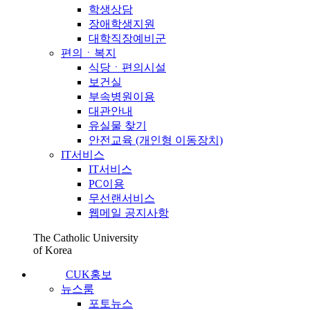
학생상담
장애학생지원
대학직장예비군
편의ㆍ복지
식당ㆍ편의시설
보건실
부속병원이용
대관안내
유실물 찾기
안전교육 (개인형 이동장치)
IT서비스
IT서비스
PC이용
무선랜서비스
웹메일 공지사항
The Catholic University
of Korea
CUK홍보
뉴스룸
포토뉴스