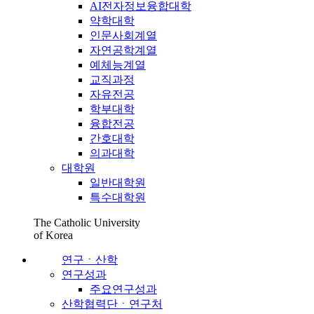
AI전자정보융합대학
약학대학
인문사회계열
자연공학계열
예체능계열
교직과정
자유전공
학부대학
융합전공
간호대학
의과대학
대학원
일반대학원
특수대학원
The Catholic University
of Korea
연구ㆍ산학
연구성과
주요연구성과
산학협력단ㆍ연구처