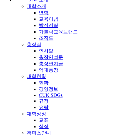
대학소개
연혁
교육이념
발전전략
가톨릭교육브랜드
조직도
총장실
인사말
총장연설문
총장편지글
역대총장
대학현황
현황
경영정보
CUK SDGs
규정
요람
대학상징
교표
상징
캠퍼스안내