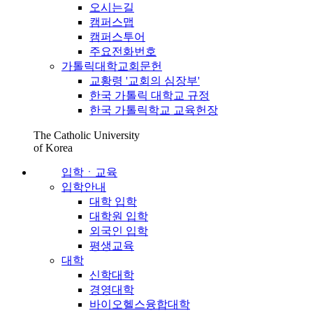
오시는길
캠퍼스맵
캠퍼스투어
주요전화번호
가톨릭대학교회문헌
교황령 '교회의 심장부'
한국 가톨릭 대학교 규정
한국 가톨릭학교 교육헌장
The Catholic University
of Korea
입학ㆍ교육
입학안내
대학 입학
대학원 입학
외국인 입학
평생교육
대학
신학대학
경영대학
바이오헬스융합대학