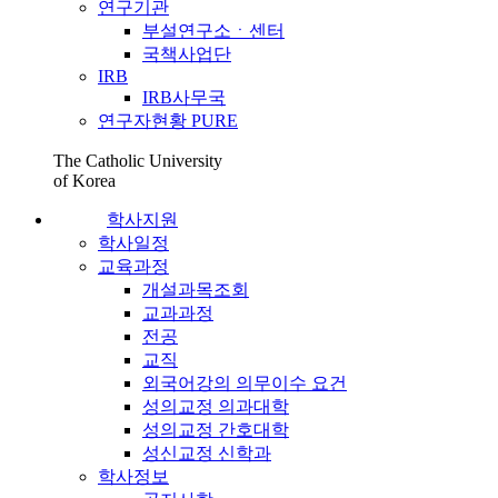
연구기관
부설연구소ㆍ센터
국책사업단
IRB
IRB사무국
연구자현황 PURE
The Catholic University
of Korea
학사지원
학사일정
교육과정
개설과목조회
교과과정
전공
교직
외국어강의 의무이수 요건
성의교정 의과대학
성의교정 간호대학
성신교정 신학과
학사정보