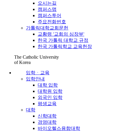
오시는길
캠퍼스맵
캠퍼스투어
주요전화번호
가톨릭대학교회문헌
교황령 '교회의 심장부'
한국 가톨릭 대학교 규정
한국 가톨릭학교 교육헌장
The Catholic University
of Korea
입학ㆍ교육
입학안내
대학 입학
대학원 입학
외국인 입학
평생교육
대학
신학대학
경영대학
바이오헬스융합대학