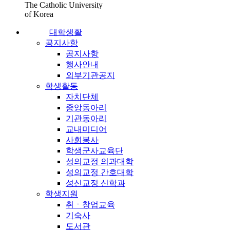
The Catholic University
of Korea
대학생활
공지사항
공지사항
행사안내
외부기관공지
학생활동
자치단체
중앙동아리
기관동아리
교내미디어
사회봉사
학생군사교육단
성의교정 의과대학
성의교정 간호대학
성신교정 신학과
학생지원
취ㆍ창업교육
기숙사
도서관