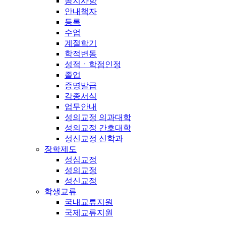
공지사항
안내책자
등록
수업
계절학기
학적변동
성적ㆍ학점인정
졸업
증명발급
각종서식
업무안내
성의교정 의과대학
성의교정 간호대학
성신교정 신학과
장학제도
성심교정
성의교정
성신교정
학생교류
국내교류지원
국제교류지원