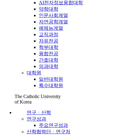
AI전자정보융합대학
약학대학
인문사회계열
자연공학계열
예체능계열
교직과정
자유전공
학부대학
융합전공
간호대학
의과대학
대학원
일반대학원
특수대학원
The Catholic University
of Korea
연구ㆍ산학
연구성과
주요연구성과
산학협력단ㆍ연구처