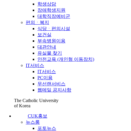
학생상담
장애학생지원
대학직장예비군
편의ㆍ복지
식당ㆍ편의시설
보건실
부속병원이용
대관안내
유실물 찾기
안전교육 (개인형 이동장치)
IT서비스
IT서비스
PC이용
무선랜서비스
웹메일 공지사항
The Catholic University
of Korea
CUK홍보
뉴스룸
포토뉴스