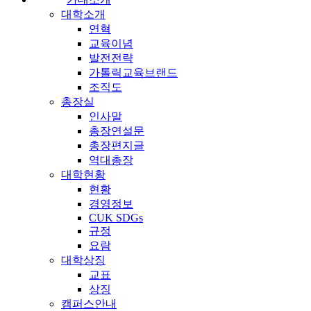
대학소개
연혁
교육이념
발전전략
가톨릭교육브랜드
조직도
총장실
인사말
총장연설문
총장편지글
역대총장
대학현황
현황
경영정보
CUK SDGs
규정
요람
대학상징
교표
상징
캠퍼스안내