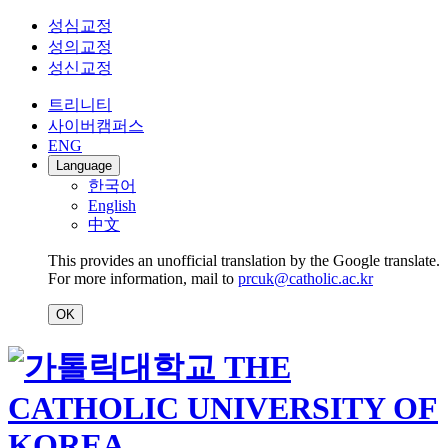
성심교정
성의교정
성신교정
트리니티
사이버캠퍼스
ENG
Language
한국어
English
中文
This provides an unofficial translation by the Google translate.
For more information, mail to
prcuk@catholic.ac.kr
OK