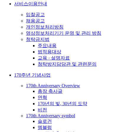
서비스이용안내
입찰공고
채용공고
개인정보처리방침
영상정보처리기기 운영 및 관리 방침
청탁금지법
주요내용
법적용대상
교육 · 설명자료
청탁방지담당관 및 관련문의
170주년 기념사업
170th Anniversary Overview
총장 축사글
연혁
170년의 빛, 30년의 도약
비전
170th Anniversary symbol
슬로건
엠블럼