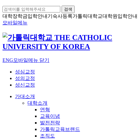
검색
대학장학금
입학안내
기숙사등록
가톨릭대학교
대학원입학안내
모바일메뉴
ENG
모바일메뉴 닫기
성심교정
성의교정
성신교정
가대소개
대학소개
연혁
교육이념
발전전략
가톨릭교육브랜드
조직도