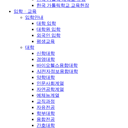
한국 가톨릭학교 교육헌장
입학ㆍ교육
입학안내
대학 입학
대학원 입학
외국인 입학
평생교육
대학
신학대학
경영대학
바이오헬스융합대학
AI전자정보융합대학
약학대학
인문사회계열
자연공학계열
예체능계열
교직과정
자유전공
학부대학
융합전공
간호대학