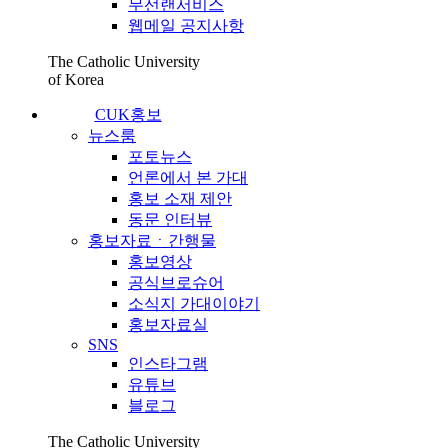
무선랜서비스
웹메일 공지사항
The Catholic University
of Korea
CUK홍보
뉴스룸
포토뉴스
언론에서 본 가대
홍보 소재 제안
동문 인터뷰
홍보자료ㆍ간행물
홍보영상
공식브로슈어
소식지 가대이야기
홍보자료실
SNS
인스타그램
유튜브
블로그
The Catholic University