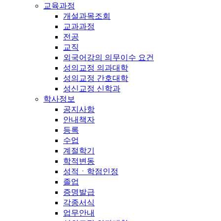
교육과정
개설과목조회
교과과정
전공
교직
외국어강의 의무이수 요건
성의교정 의과대학
성의교정 간호대학
성신교정 신학과
학사정보
공지사항
안내책자
등록
수업
계절학기
학적변동
성적ㆍ학점인정
졸업
증명발급
각종서식
업무안내