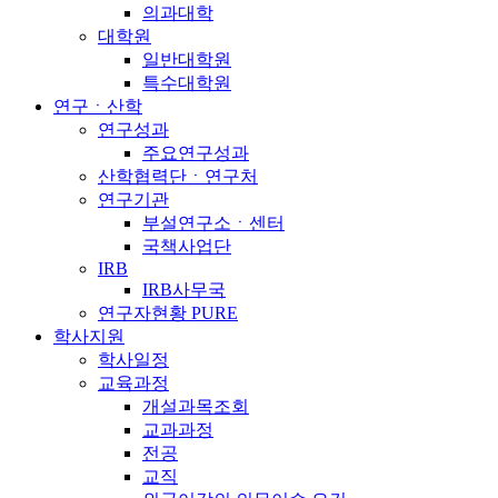
의과대학
대학원
일반대학원
특수대학원
연구ㆍ산학
연구성과
주요연구성과
산학협력단ㆍ연구처
연구기관
부설연구소ㆍ센터
국책사업단
IRB
IRB사무국
연구자현황 PURE
학사지원
학사일정
교육과정
개설과목조회
교과과정
전공
교직