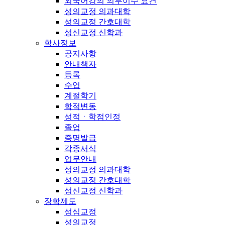
외국어강의 의무이수 요건
성의교정 의과대학
성의교정 간호대학
성신교정 신학과
학사정보
공지사항
안내책자
등록
수업
계절학기
학적변동
성적ㆍ학점인정
졸업
증명발급
각종서식
업무안내
성의교정 의과대학
성의교정 간호대학
성신교정 신학과
장학제도
성심교정
성의교정