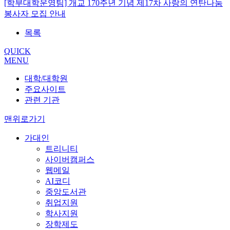
[학부대학운영팀] 개교 170주년 기념 제17차 사랑의 연탄나눔
봉사자 모집 안내
목록
QUICK
MENU
대학/대학원
주요사이트
관련 기관
맨위로가기
가대인
트리니티
사이버캠퍼스
웹메일
AI코디
중앙도서관
취업지원
학사지원
장학제도