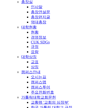
총장실
인사말
총장연설문
총장편지글
역대총장
대학현황
현황
경영정보
CUK SDGs
규정
요람
대학상징
교표
상징
캠퍼스안내
오시는길
캠퍼스맵
캠퍼스투어
주요전화번호
가톨릭대학교회문헌
교황령 '교회의 심장부'
한국 가톨릭 대학교 규정