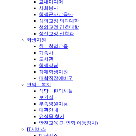
교내미디어
사회봉사
학생군사교육단
성의교정 의과대학
성의교정 간호대학
성신교정 신학과
학생지원
취ㆍ창업교육
기숙사
도서관
학생상담
장애학생지원
대학직장예비군
편의ㆍ복지
식당ㆍ편의시설
보건실
부속병원이용
대관안내
유실물 찾기
안전교육 (개인형 이동장치)
IT서비스
IT서비스