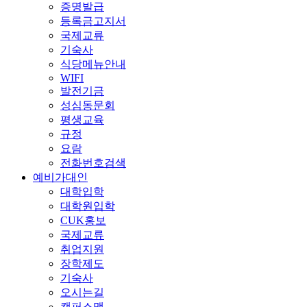
증명발급
등록금고지서
국제교류
기숙사
식당메뉴안내
WIFI
발전기금
성심동문회
평생교육
규정
요람
전화번호검색
예비가대인
대학입학
대학원입학
CUK홍보
국제교류
취업지원
장학제도
기숙사
오시는길
캠퍼스맵