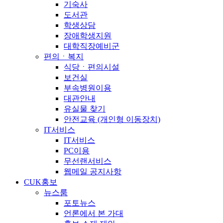
기숙사
도서관
학생상담
장애학생지원
대학직장예비군
편의ㆍ복지
식당ㆍ편의시설
보건실
부속병원이용
대관안내
유실물 찾기
안전교육 (개인형 이동장치)
IT서비스
IT서비스
PC이용
무선랜서비스
웹메일 공지사항
CUK홍보
뉴스룸
포토뉴스
언론에서 본 가대