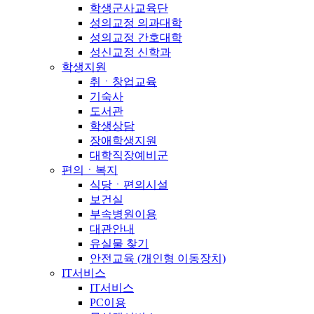
학생군사교육단
성의교정 의과대학
성의교정 간호대학
성신교정 신학과
학생지원
취ㆍ창업교육
기숙사
도서관
학생상담
장애학생지원
대학직장예비군
편의ㆍ복지
식당ㆍ편의시설
보건실
부속병원이용
대관안내
유실물 찾기
안전교육 (개인형 이동장치)
IT서비스
IT서비스
PC이용