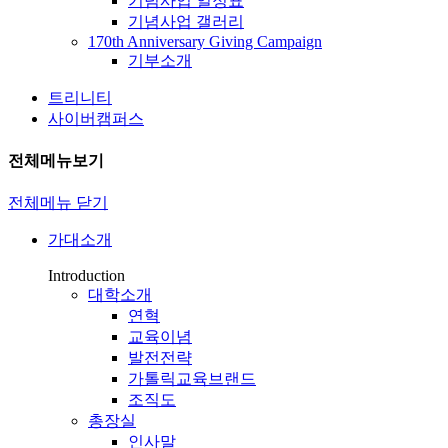
기념사업 일정표
기념사업 갤러리
170th Anniversary Giving Campaign
기부소개
트리니티
사이버캠퍼스
전체메뉴보기
전체메뉴 닫기
가대소개
Introduction
대학소개
연혁
교육이념
발전전략
가톨릭교육브랜드
조직도
총장실
인사말