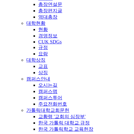
총장연설문
총장편지글
역대총장
대학현황
현황
경영정보
CUK SDGs
규정
요람
대학상징
교표
상징
캠퍼스안내
오시는길
캠퍼스맵
캠퍼스투어
주요전화번호
가톨릭대학교회문헌
교황령 '교회의 심장부'
한국 가톨릭 대학교 규정
한국 가톨릭학교 교육헌장