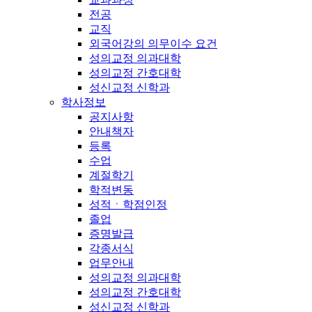
전공
교직
외국어강의 의무이수 요건
성의교정 의과대학
성의교정 간호대학
성신교정 신학과
학사정보
공지사항
안내책자
등록
수업
계절학기
학적변동
성적ㆍ학점인정
졸업
증명발급
각종서식
업무안내
성의교정 의과대학
성의교정 간호대학
성신교정 신학과