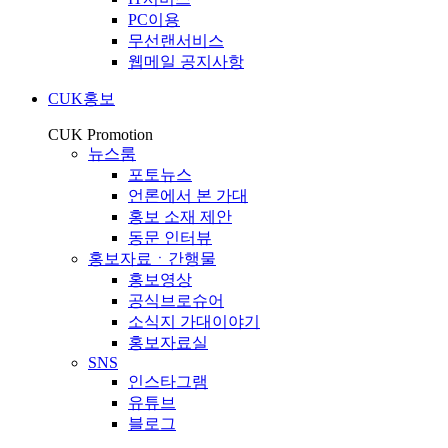
PC이용
무선랜서비스
웹메일 공지사항
CUK홍보
CUK Promotion
뉴스룸
포토뉴스
언론에서 본 가대
홍보 소재 제안
동문 인터뷰
홍보자료ㆍ간행물
홍보영상
공식브로슈어
소식지 가대이야기
홍보자료실
SNS
인스타그램
유튜브
블로그