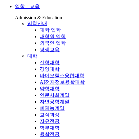
입학ㆍ교육
Admission & Education
입학안내
대학 입학
대학원 입학
외국인 입학
평생교육
대학
신학대학
경영대학
바이오헬스융합대학
AI전자정보융합대학
약학대학
인문사회계열
자연공학계열
예체능계열
교직과정
자유전공
학부대학
융합전공