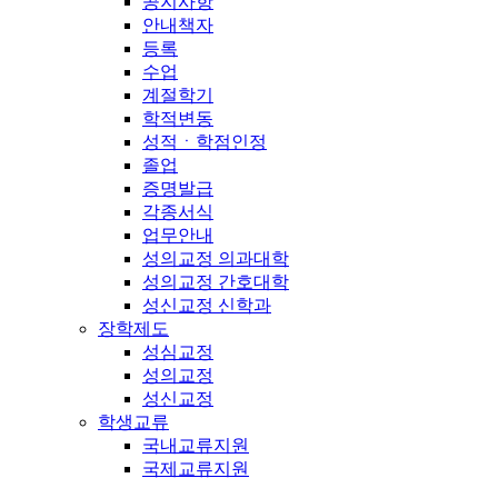
공지사항
안내책자
등록
수업
계절학기
학적변동
성적ㆍ학점인정
졸업
증명발급
각종서식
업무안내
성의교정 의과대학
성의교정 간호대학
성신교정 신학과
장학제도
성심교정
성의교정
성신교정
학생교류
국내교류지원
국제교류지원