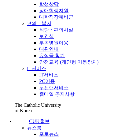
학생상담
장애학생지원
대학직장예비군
편의ㆍ복지
식당ㆍ편의시설
보건실
부속병원이용
대관안내
유실물 찾기
안전교육 (개인형 이동장치)
IT서비스
IT서비스
PC이용
무선랜서비스
웹메일 공지사항
The Catholic University
of Korea
CUK홍보
뉴스룸
포토뉴스