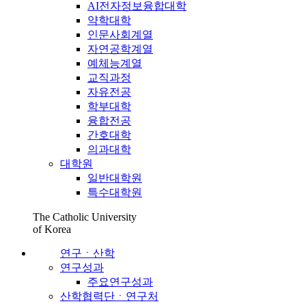
AI전자정보융합대학
약학대학
인문사회계열
자연공학계열
예체능계열
교직과정
자유전공
학부대학
융합전공
간호대학
의과대학
대학원
일반대학원
특수대학원
The Catholic University
of Korea
연구ㆍ산학
연구성과
주요연구성과
산학협력단ㆍ연구처