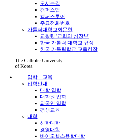
오시는길
캠퍼스맵
캠퍼스투어
주요전화번호
가톨릭대학교회문헌
교황령 '교회의 심장부'
한국 가톨릭 대학교 규정
한국 가톨릭학교 교육헌장
The Catholic University
of Korea
입학ㆍ교육
입학안내
대학 입학
대학원 입학
외국인 입학
평생교육
대학
신학대학
경영대학
바이오헬스융합대학