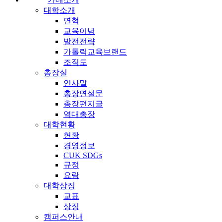
대학소개
연혁
교육이념
발전전략
가톨릭교육브랜드
조직도
총장실
인사말
총장연설문
총장편지글
역대총장
대학현황
현황
경영정보
CUK SDGs
규정
요람
대학상징
교표
상징
캠퍼스안내