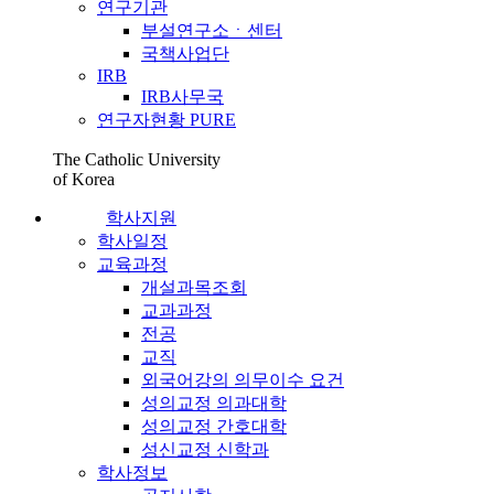
연구기관
부설연구소ㆍ센터
국책사업단
IRB
IRB사무국
연구자현황 PURE
The Catholic University
of Korea
학사지원
학사일정
교육과정
개설과목조회
교과과정
전공
교직
외국어강의 의무이수 요건
성의교정 의과대학
성의교정 간호대학
성신교정 신학과
학사정보