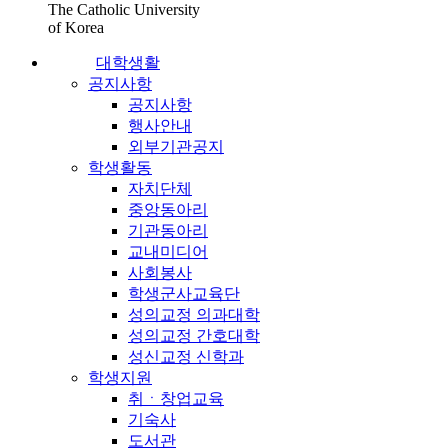
The Catholic University
of Korea
대학생활
공지사항
공지사항
행사안내
외부기관공지
학생활동
자치단체
중앙동아리
기관동아리
교내미디어
사회봉사
학생군사교육단
성의교정 의과대학
성의교정 간호대학
성신교정 신학과
학생지원
취ㆍ창업교육
기숙사
도서관