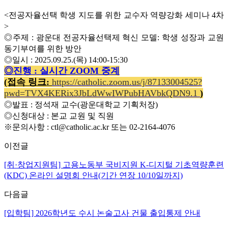
<
전공자율선택 학생 지도를 위한 교수자 역량강화 세미나
4
차
>
◎
주제
:
광운대 전공자율선택제 혁신 모델
:
학생 성장과 교원
동기부여를 위한 방안
◎
일시
: 2025.09.25.(
목
) 14:00-15:30
◎
진행
:
실시간
ZOOM
중계
(접속 링크:
https://catholic.zoom.us/j/87133004525?
pwd=TVX4KERix3JbLdWwIWPubHAVbkQDN9.1
)
◎
발표
:
정석재 교수
(
광운대학교
기획처장
)
◎
신청대상
:
본교 교원 및 직원
※
문의사항
: ctl@catholic.ac.kr
또는
02-2164-4076
이전글
[취·창업지원팀] 고용노동부 국비지원 K-디지털 기초역량훈련
(KDC) 온라인 설명회 안내(기간 연장 10/10일까지)
다음글
[입학팀] 2026학년도 수시 논술고사 건물 출입통제 안내