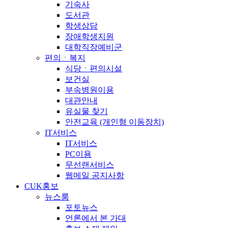
기숙사
도서관
학생상담
장애학생지원
대학직장예비군
편의ㆍ복지
식당ㆍ편의시설
보건실
부속병원이용
대관안내
유실물 찾기
안전교육 (개인형 이동장치)
IT서비스
IT서비스
PC이용
무선랜서비스
웹메일 공지사항
CUK홍보
뉴스룸
포토뉴스
언론에서 본 가대