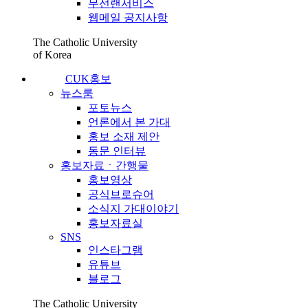
무선랜서비스
웹메일 공지사항
The Catholic University
of Korea
CUK홍보
뉴스룸
포토뉴스
언론에서 본 가대
홍보 소재 제안
동문 인터뷰
홍보자료ㆍ간행물
홍보영상
공식브로슈어
소식지 가대이야기
홍보자료실
SNS
인스타그램
유튜브
블로그
The Catholic University