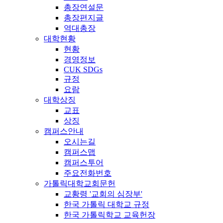
총장연설문
총장편지글
역대총장
대학현황
현황
경영정보
CUK SDGs
규정
요람
대학상징
교표
상징
캠퍼스안내
오시는길
캠퍼스맵
캠퍼스투어
주요전화번호
가톨릭대학교회문헌
교황령 '교회의 심장부'
한국 가톨릭 대학교 규정
한국 가톨릭학교 교육헌장