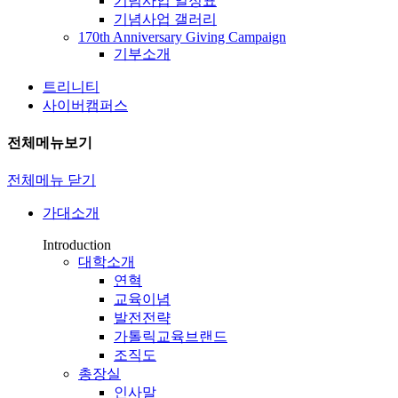
기념사업 일정표
기념사업 갤러리
170th Anniversary Giving Campaign
기부소개
트리니티
사이버캠퍼스
전체메뉴보기
전체메뉴 닫기
가대소개
Introduction
대학소개
연혁
교육이념
발전전략
가톨릭교육브랜드
조직도
총장실
인사말