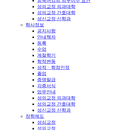
외국어강의 의무이수 요건
성의교정 의과대학
성의교정 간호대학
성신교정 신학과
학사정보
공지사항
안내책자
등록
수업
계절학기
학적변동
성적ㆍ학점인정
졸업
증명발급
각종서식
업무안내
성의교정 의과대학
성의교정 간호대학
성신교정 신학과
장학제도
성심교정
성의교정