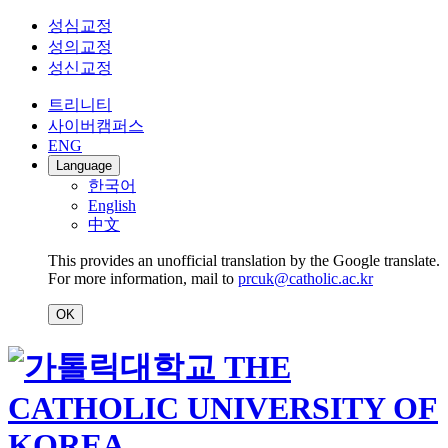
성심교정
성의교정
성신교정
트리니티
사이버캠퍼스
ENG
Language
한국어
English
中文
This provides an unofficial translation by the Google translate.
For more information, mail to
prcuk@catholic.ac.kr
OK