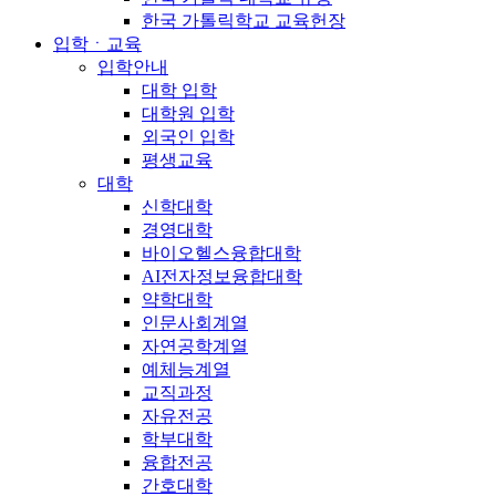
한국 가톨릭학교 교육헌장
입학ㆍ교육
입학안내
대학 입학
대학원 입학
외국인 입학
평생교육
대학
신학대학
경영대학
바이오헬스융합대학
AI전자정보융합대학
약학대학
인문사회계열
자연공학계열
예체능계열
교직과정
자유전공
학부대학
융합전공
간호대학