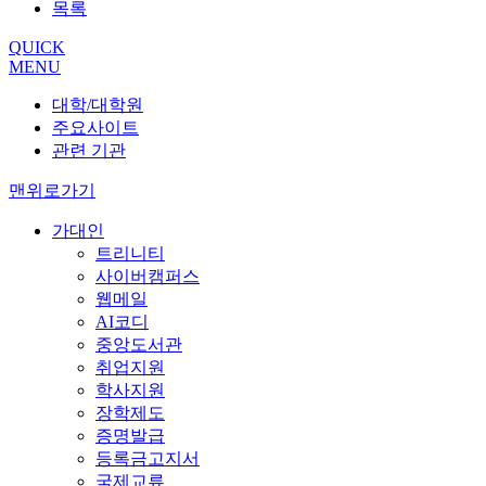
목록
QUICK
MENU
대학/대학원
주요사이트
관련 기관
맨위로가기
가대인
트리니티
사이버캠퍼스
웹메일
AI코디
중앙도서관
취업지원
학사지원
장학제도
증명발급
등록금고지서
국제교류