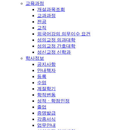
교육과정
개설과목조회
교과과정
전공
교직
외국어강의 의무이수 요건
성의교정 의과대학
성의교정 간호대학
성신교정 신학과
학사정보
공지사항
안내책자
등록
수업
계절학기
학적변동
성적ㆍ학점인정
졸업
증명발급
각종서식
업무안내