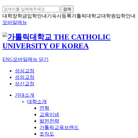
검색
대학장학금
입학안내
기숙사등록
가톨릭대학교
대학원입학안내
모바일메뉴
ENG
모바일메뉴 닫기
성심교정
성의교정
성신교정
가대소개
대학소개
연혁
교육이념
발전전략
가톨릭교육브랜드
조직도