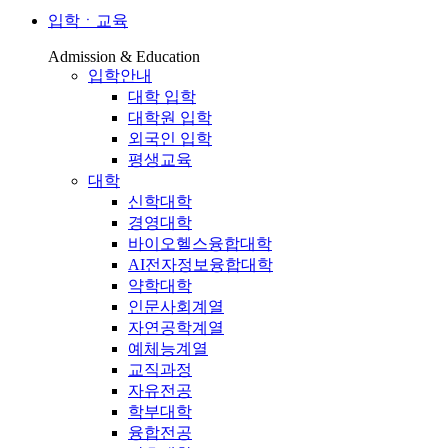
입학ㆍ교육
Admission & Education
입학안내
대학 입학
대학원 입학
외국인 입학
평생교육
대학
신학대학
경영대학
바이오헬스융합대학
AI전자정보융합대학
약학대학
인문사회계열
자연공학계열
예체능계열
교직과정
자유전공
학부대학
융합전공