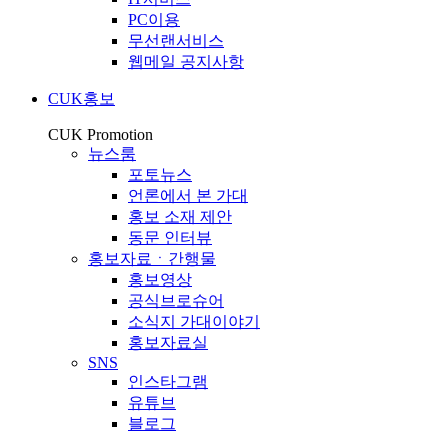
PC이용
무선랜서비스
웹메일 공지사항
CUK홍보
CUK Promotion
뉴스룸
포토뉴스
언론에서 본 가대
홍보 소재 제안
동문 인터뷰
홍보자료ㆍ간행물
홍보영상
공식브로슈어
소식지 가대이야기
홍보자료실
SNS
인스타그램
유튜브
블로그