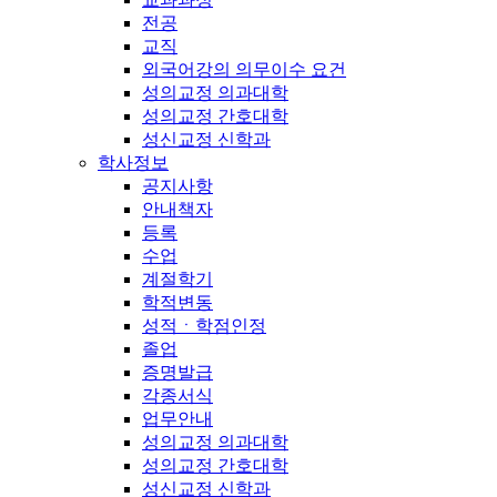
전공
교직
외국어강의 의무이수 요건
성의교정 의과대학
성의교정 간호대학
성신교정 신학과
학사정보
공지사항
안내책자
등록
수업
계절학기
학적변동
성적ㆍ학점인정
졸업
증명발급
각종서식
업무안내
성의교정 의과대학
성의교정 간호대학
성신교정 신학과