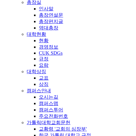
총장실
인사말
총장연설문
총장편지글
역대총장
대학현황
현황
경영정보
CUK SDGs
규정
요람
대학상징
교표
상징
캠퍼스안내
오시는길
캠퍼스맵
캠퍼스투어
주요전화번호
가톨릭대학교회문헌
교황령 '교회의 심장부'
한국 가톨릭 대학교 규정