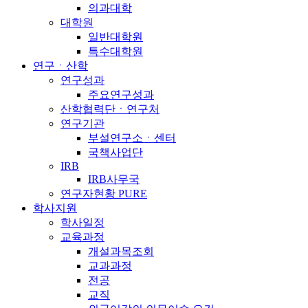
의과대학
대학원
일반대학원
특수대학원
연구ㆍ산학
연구성과
주요연구성과
산학협력단ㆍ연구처
연구기관
부설연구소ㆍ센터
국책사업단
IRB
IRB사무국
연구자현황 PURE
학사지원
학사일정
교육과정
개설과목조회
교과과정
전공
교직