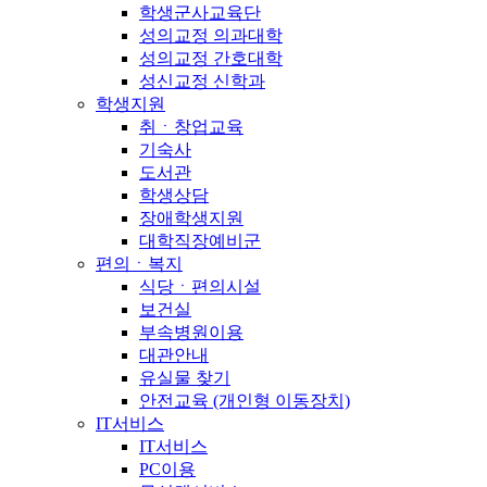
학생군사교육단
성의교정 의과대학
성의교정 간호대학
성신교정 신학과
학생지원
취ㆍ창업교육
기숙사
도서관
학생상담
장애학생지원
대학직장예비군
편의ㆍ복지
식당ㆍ편의시설
보건실
부속병원이용
대관안내
유실물 찾기
안전교육 (개인형 이동장치)
IT서비스
IT서비스
PC이용