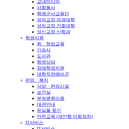
교내미디어
사회봉사
학생군사교육단
성의교정 의과대학
성의교정 간호대학
성신교정 신학과
학생지원
취ㆍ창업교육
기숙사
도서관
학생상담
장애학생지원
대학직장예비군
편의ㆍ복지
식당ㆍ편의시설
보건실
부속병원이용
대관안내
유실물 찾기
안전교육 (개인형 이동장치)
IT서비스
IT서비스