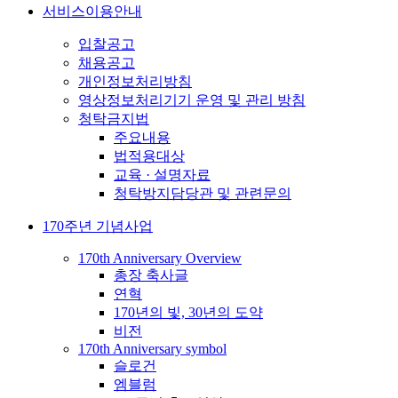
서비스이용안내
입찰공고
채용공고
개인정보처리방침
영상정보처리기기 운영 및 관리 방침
청탁금지법
주요내용
법적용대상
교육 · 설명자료
청탁방지담당관 및 관련문의
170주년 기념사업
170th Anniversary Overview
총장 축사글
연혁
170년의 빛, 30년의 도약
비전
170th Anniversary symbol
슬로건
엠블럼