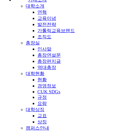
대학소개
연혁
교육이념
발전전략
가톨릭교육브랜드
조직도
총장실
인사말
총장연설문
총장편지글
역대총장
대학현황
현황
경영정보
CUK SDGs
규정
요람
대학상징
교표
상징
캠퍼스안내