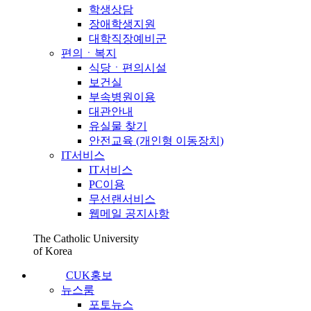
학생상담
장애학생지원
대학직장예비군
편의ㆍ복지
식당ㆍ편의시설
보건실
부속병원이용
대관안내
유실물 찾기
안전교육 (개인형 이동장치)
IT서비스
IT서비스
PC이용
무선랜서비스
웹메일 공지사항
The Catholic University
of Korea
CUK홍보
뉴스룸
포토뉴스