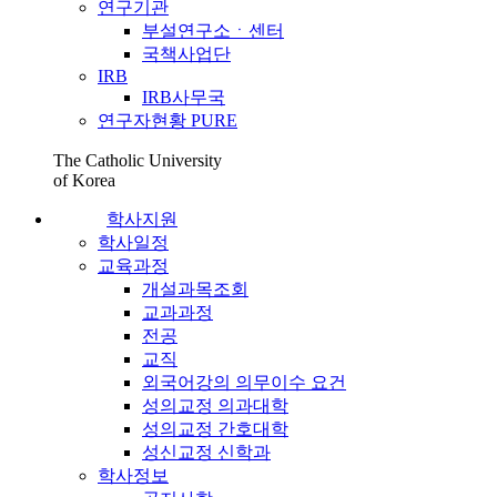
연구기관
부설연구소ㆍ센터
국책사업단
IRB
IRB사무국
연구자현황 PURE
The Catholic University
of Korea
학사지원
학사일정
교육과정
개설과목조회
교과과정
전공
교직
외국어강의 의무이수 요건
성의교정 의과대학
성의교정 간호대학
성신교정 신학과
학사정보