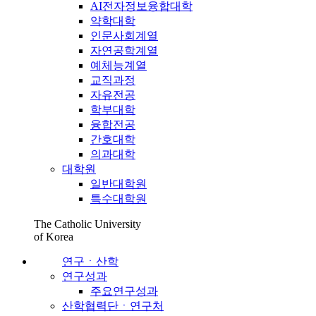
AI전자정보융합대학
약학대학
인문사회계열
자연공학계열
예체능계열
교직과정
자유전공
학부대학
융합전공
간호대학
의과대학
대학원
일반대학원
특수대학원
The Catholic University
of Korea
연구ㆍ산학
연구성과
주요연구성과
산학협력단ㆍ연구처