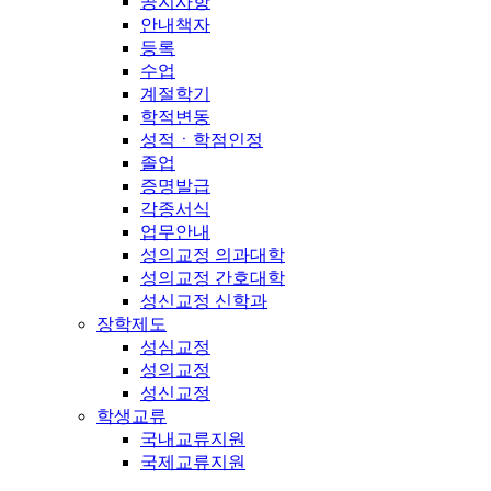
공지사항
안내책자
등록
수업
계절학기
학적변동
성적ㆍ학점인정
졸업
증명발급
각종서식
업무안내
성의교정 의과대학
성의교정 간호대학
성신교정 신학과
장학제도
성심교정
성의교정
성신교정
학생교류
국내교류지원
국제교류지원