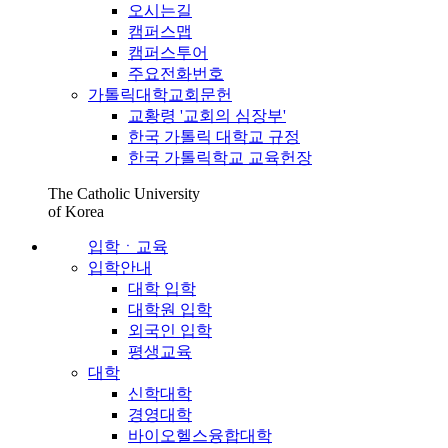
오시는길
캠퍼스맵
캠퍼스투어
주요전화번호
가톨릭대학교회문헌
교황령 '교회의 심장부'
한국 가톨릭 대학교 규정
한국 가톨릭학교 교육헌장
The Catholic University
of Korea
입학ㆍ교육
입학안내
대학 입학
대학원 입학
외국인 입학
평생교육
대학
신학대학
경영대학
바이오헬스융합대학