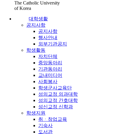
The Catholic University
of Korea
대학생활
공지사항
공지사항
행사안내
외부기관공지
학생활동
자치단체
중앙동아리
기관동아리
교내미디어
사회봉사
학생군사교육단
성의교정 의과대학
성의교정 간호대학
성신교정 신학과
학생지원
취ㆍ창업교육
기숙사
도서관