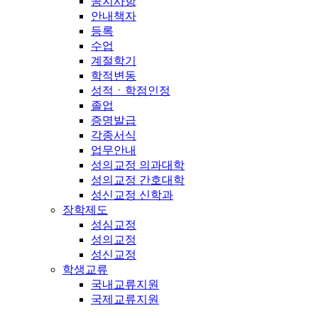
공지사항
안내책자
등록
수업
계절학기
학적변동
성적ㆍ학점인정
졸업
증명발급
각종서식
업무안내
성의교정 의과대학
성의교정 간호대학
성신교정 신학과
장학제도
성심교정
성의교정
성신교정
학생교류
국내교류지원
국제교류지원