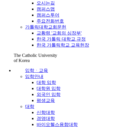
오시는길
캠퍼스맵
캠퍼스투어
주요전화번호
가톨릭대학교회문헌
교황령 '교회의 심장부'
한국 가톨릭 대학교 규정
한국 가톨릭학교 교육헌장
The Catholic University
of Korea
입학ㆍ교육
입학안내
대학 입학
대학원 입학
외국인 입학
평생교육
대학
신학대학
경영대학
바이오헬스융합대학