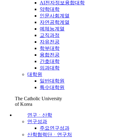
AI전자정보융합대학
약학대학
인문사회계열
자연공학계열
예체능계열
교직과정
자유전공
학부대학
융합전공
간호대학
의과대학
대학원
일반대학원
특수대학원
The Catholic University
of Korea
연구ㆍ산학
연구성과
주요연구성과
산학협력단ㆍ연구처