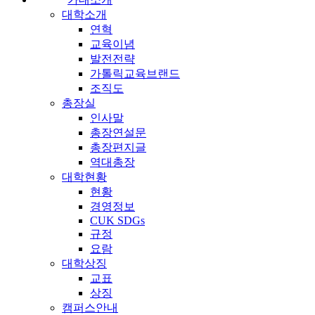
대학소개
연혁
교육이념
발전전략
가톨릭교육브랜드
조직도
총장실
인사말
총장연설문
총장편지글
역대총장
대학현황
현황
경영정보
CUK SDGs
규정
요람
대학상징
교표
상징
캠퍼스안내