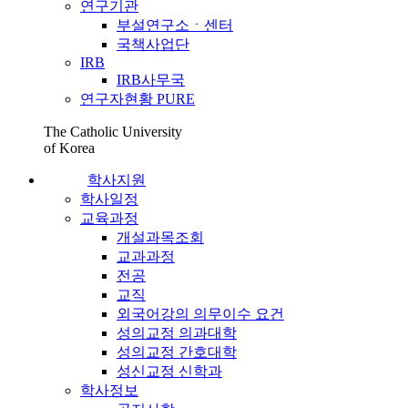
연구기관
부설연구소ㆍ센터
국책사업단
IRB
IRB사무국
연구자현황 PURE
The Catholic University
of Korea
학사지원
학사일정
교육과정
개설과목조회
교과과정
전공
교직
외국어강의 의무이수 요건
성의교정 의과대학
성의교정 간호대학
성신교정 신학과
학사정보