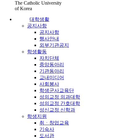
The Catholic University
of Korea
대학생활
공지사항
공지사항
행사안내
외부기관공지
학생활동
자치단체
중앙동아리
기관동아리
교내미디어
사회봉사
학생군사교육단
성의교정 의과대학
성의교정 간호대학
성신교정 신학과
학생지원
취ㆍ창업교육
기숙사
도서관