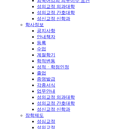
외국어강의 의무이수 요건
성의교정 의과대학
성의교정 간호대학
성신교정 신학과
학사정보
공지사항
안내책자
등록
수업
계절학기
학적변동
성적ㆍ학점인정
졸업
증명발급
각종서식
업무안내
성의교정 의과대학
성의교정 간호대학
성신교정 신학과
장학제도
성심교정
성의교정