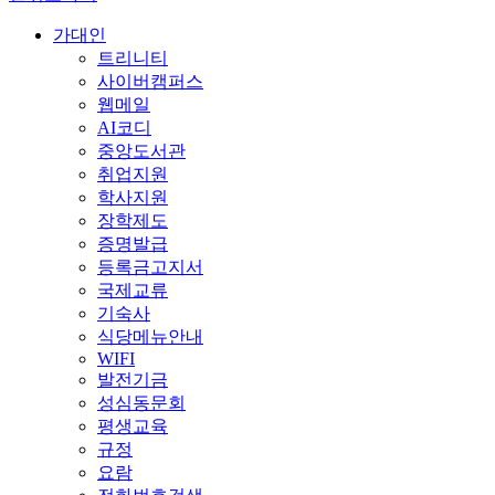
가대인
트리니티
사이버캠퍼스
웹메일
AI코디
중앙도서관
취업지원
학사지원
장학제도
증명발급
등록금고지서
국제교류
기숙사
식당메뉴안내
WIFI
발전기금
성심동문회
평생교육
규정
요람