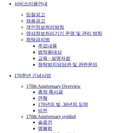
서비스이용안내
입찰공고
채용공고
개인정보처리방침
영상정보처리기기 운영 및 관리 방침
청탁금지법
주요내용
법적용대상
교육 · 설명자료
청탁방지담당관 및 관련문의
170주년 기념사업
170th Anniversary Overview
총장 축사글
연혁
170년의 빛, 30년의 도약
비전
170th Anniversary symbol
슬로건
엠블럼