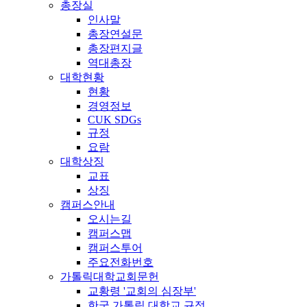
총장실
인사말
총장연설문
총장편지글
역대총장
대학현황
현황
경영정보
CUK SDGs
규정
요람
대학상징
교표
상징
캠퍼스안내
오시는길
캠퍼스맵
캠퍼스투어
주요전화번호
가톨릭대학교회문헌
교황령 '교회의 심장부'
한국 가톨릭 대학교 규정