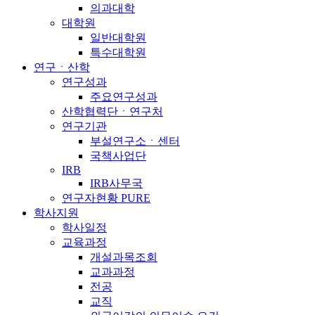
의과대학
대학원
일반대학원
특수대학원
연구ㆍ산학
연구성과
주요연구성과
산학협력단ㆍ연구처
연구기관
부설연구소ㆍ센터
국책사업단
IRB
IRB사무국
연구자현황 PURE
학사지원
학사일정
교육과정
개설과목조회
교과과정
전공
교직