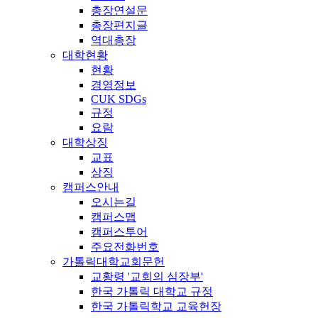
총장연설문
총장편지글
역대총장
대학현황
현황
경영정보
CUK SDGs
규정
요람
대학상징
교표
상징
캠퍼스안내
오시는길
캠퍼스맵
캠퍼스투어
주요전화번호
가톨릭대학교회문헌
교황령 '교회의 심장부'
한국 가톨릭 대학교 규정
한국 가톨릭학교 교육헌장