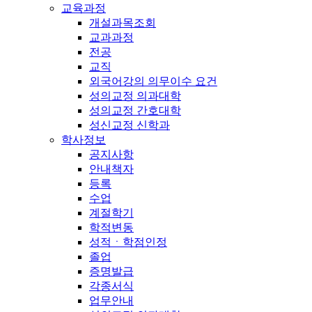
교육과정
개설과목조회
교과과정
전공
교직
외국어강의 의무이수 요건
성의교정 의과대학
성의교정 간호대학
성신교정 신학과
학사정보
공지사항
안내책자
등록
수업
계절학기
학적변동
성적ㆍ학점인정
졸업
증명발급
각종서식
업무안내