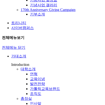
기념사업 일정표
기념사업 갤러리
170th Anniversary Giving Campaign
기부소개
트리니티
사이버캠퍼스
전체메뉴보기
전체메뉴 닫기
가대소개
Introduction
대학소개
연혁
교육이념
발전전략
가톨릭교육브랜드
조직도
총장실
인사말