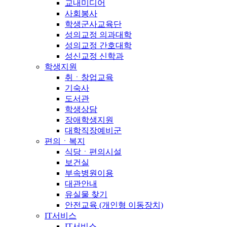
교내미디어
사회봉사
학생군사교육단
성의교정 의과대학
성의교정 간호대학
성신교정 신학과
학생지원
취ㆍ창업교육
기숙사
도서관
학생상담
장애학생지원
대학직장예비군
편의ㆍ복지
식당ㆍ편의시설
보건실
부속병원이용
대관안내
유실물 찾기
안전교육 (개인형 이동장치)
IT서비스
IT서비스