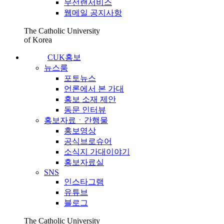
무선랜서비스
웹메일 공지사항
The Catholic University
of Korea
CUK홍보
뉴스룸
포토뉴스
언론에서 본 가대
홍보 소재 제안
동문 인터뷰
홍보자료ㆍ간행물
홍보영상
공식브로슈어
소식지 가대이야기
홍보자료실
SNS
인스타그램
유튜브
블로그
The Catholic University