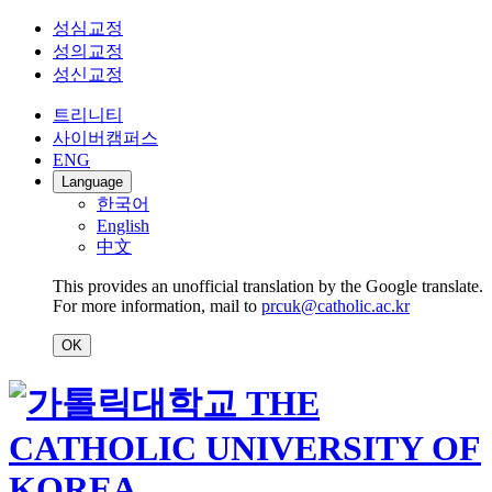
성심교정
성의교정
성신교정
트리니티
사이버캠퍼스
ENG
Language
한국어
English
中文
This provides an unofficial translation by the Google translate.
For more information, mail to
prcuk@catholic.ac.kr
OK