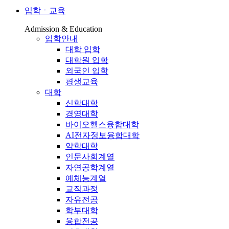
입학ㆍ교육
Admission & Education
입학안내
대학 입학
대학원 입학
외국인 입학
평생교육
대학
신학대학
경영대학
바이오헬스융합대학
AI전자정보융합대학
약학대학
인문사회계열
자연공학계열
예체능계열
교직과정
자유전공
학부대학
융합전공