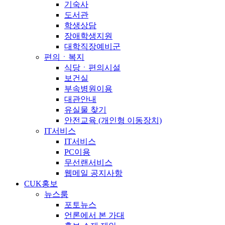
기숙사
도서관
학생상담
장애학생지원
대학직장예비군
편의ㆍ복지
식당ㆍ편의시설
보건실
부속병원이용
대관안내
유실물 찾기
안전교육 (개인형 이동장치)
IT서비스
IT서비스
PC이용
무선랜서비스
웹메일 공지사항
CUK홍보
뉴스룸
포토뉴스
언론에서 본 가대