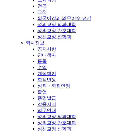
전공
교직
외국어강의 의무이수 요건
성의교정 의과대학
성의교정 간호대학
성신교정 신학과
학사정보
공지사항
안내책자
등록
수업
계절학기
학적변동
성적ㆍ학점인정
졸업
증명발급
각종서식
업무안내
성의교정 의과대학
성의교정 간호대학
성신교정 신학과