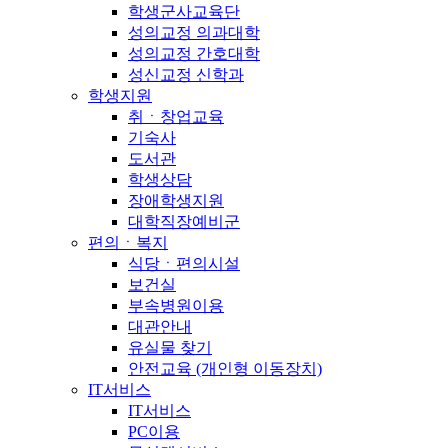
학생군사교육단
성의교정 의과대학
성의교정 간호대학
성신교정 신학과
학생지원
취ㆍ창업교육
기숙사
도서관
학생상담
장애학생지원
대학직장예비군
편의ㆍ복지
식당ㆍ편의시설
보건실
부속병원이용
대관안내
유실물 찾기
안전교육 (개인형 이동장치)
IT서비스
IT서비스
PC이용