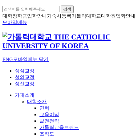
검색
대학장학금
입학안내
기숙사등록
가톨릭대학교
대학원입학안내
모바일메뉴
ENG
모바일메뉴 닫기
성심교정
성의교정
성신교정
가대소개
대학소개
연혁
교육이념
발전전략
가톨릭교육브랜드
조직도