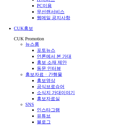
PC이용
무선랜서비스
웹메일 공지사항
CUK홍보
CUK Promotion
뉴스룸
포토뉴스
언론에서 본 가대
홍보 소재 제안
동문 인터뷰
홍보자료ㆍ간행물
홍보영상
공식브로슈어
소식지 가대이야기
홍보자료실
SNS
인스타그램
유튜브
블로그