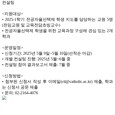
컨설팅
<
지원대상
>
•
2025-1
학기 전공자율선택제 학생 지도를 담당하는 교원
5
명
(
전임교원 및 교육전담초빙교수
)
•
전공자율선택제 학생을 위한 교육과정 구성에 관심 있는
2
개
학과
<
운영일정
>
•
신청기간
: 2025
년
5
월
9
일
~5
월
16
일
(
선착순 마감
)
•
개별 컨설팅 진행
: 2025
년
5
월
~6
월 중
•
컨설팅 참여 결과보고서 제출
: 7
월 중
<
신청방법
>
•
첨부된 신청서 작성 후 이메일
(ctl@catholic.ac.kr)
제출
,
학과
는 신청서 공문 제출
•
문의
: 02-2164-4076