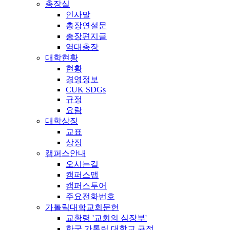
총장실
인사말
총장연설문
총장편지글
역대총장
대학현황
현황
경영정보
CUK SDGs
규정
요람
대학상징
교표
상징
캠퍼스안내
오시는길
캠퍼스맵
캠퍼스투어
주요전화번호
가톨릭대학교회문헌
교황령 '교회의 심장부'
한국 가톨릭 대학교 규정