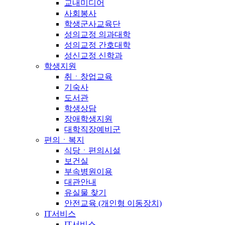
교내미디어
사회봉사
학생군사교육단
성의교정 의과대학
성의교정 간호대학
성신교정 신학과
학생지원
취ㆍ창업교육
기숙사
도서관
학생상담
장애학생지원
대학직장예비군
편의ㆍ복지
식당ㆍ편의시설
보건실
부속병원이용
대관안내
유실물 찾기
안전교육 (개인형 이동장치)
IT서비스
IT서비스