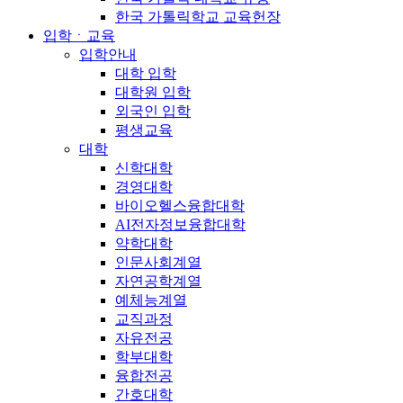
한국 가톨릭학교 교육헌장
입학ㆍ교육
입학안내
대학 입학
대학원 입학
외국인 입학
평생교육
대학
신학대학
경영대학
바이오헬스융합대학
AI전자정보융합대학
약학대학
인문사회계열
자연공학계열
예체능계열
교직과정
자유전공
학부대학
융합전공
간호대학