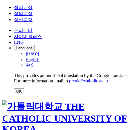
성심교정
성의교정
성신교정
트리니티
사이버캠퍼스
ENG
Language
한국어
English
中文
This provides an unofficial translation by the Google translate.
For more information, mail to
prcuk@catholic.ac.kr
OK