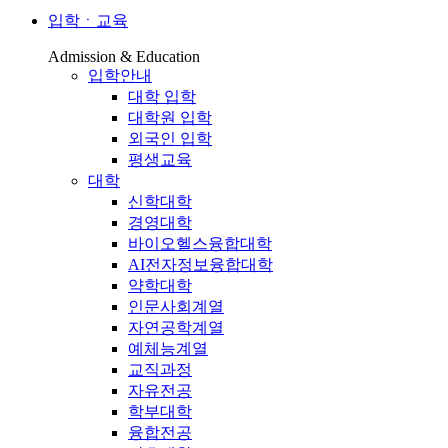
입학ㆍ교육
Admission & Education
입학안내
대학 입학
대학원 입학
외국인 입학
평생교육
대학
신학대학
경영대학
바이오헬스융합대학
AI전자정보융합대학
약학대학
인문사회계열
자연공학계열
예체능계열
교직과정
자유전공
학부대학
융합전공