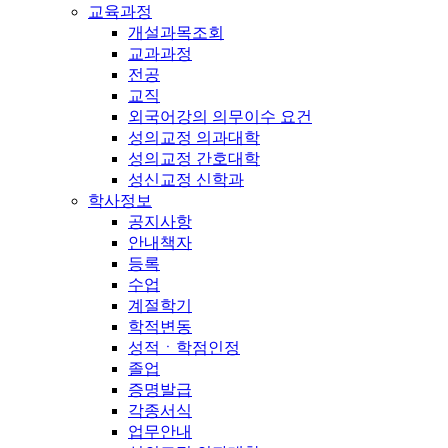
교육과정
개설과목조회
교과과정
전공
교직
외국어강의 의무이수 요건
성의교정 의과대학
성의교정 간호대학
성신교정 신학과
학사정보
공지사항
안내책자
등록
수업
계절학기
학적변동
성적ㆍ학점인정
졸업
증명발급
각종서식
업무안내