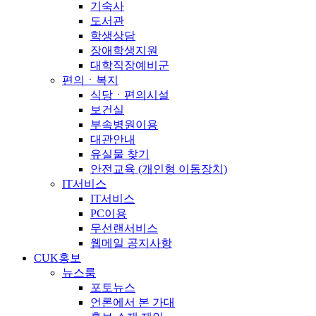
기숙사
도서관
학생상담
장애학생지원
대학직장예비군
편의ㆍ복지
식당ㆍ편의시설
보건실
부속병원이용
대관안내
유실물 찾기
안전교육 (개인형 이동장치)
IT서비스
IT서비스
PC이용
무선랜서비스
웹메일 공지사항
CUK홍보
뉴스룸
포토뉴스
언론에서 본 가대