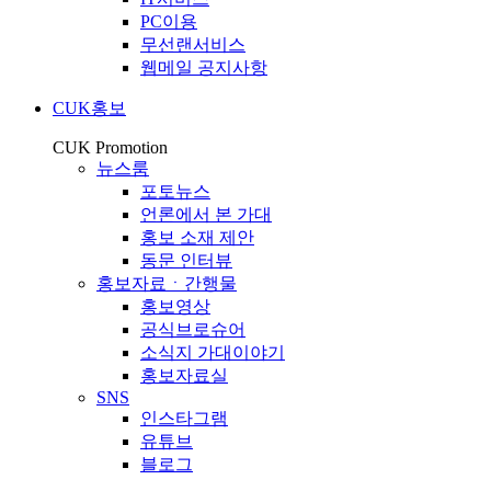
PC이용
무선랜서비스
웹메일 공지사항
CUK홍보
CUK Promotion
뉴스룸
포토뉴스
언론에서 본 가대
홍보 소재 제안
동문 인터뷰
홍보자료ㆍ간행물
홍보영상
공식브로슈어
소식지 가대이야기
홍보자료실
SNS
인스타그램
유튜브
블로그