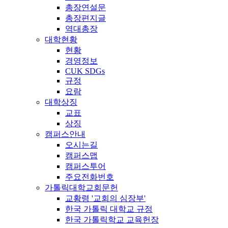
총장연설문
총장편지글
역대총장
대학현황
현황
경영정보
CUK SDGs
규정
요람
대학상징
교표
상징
캠퍼스안내
오시는길
캠퍼스맵
캠퍼스투어
주요전화번호
가톨릭대학교회문헌
교황령 '교회의 심장부'
한국 가톨릭 대학교 규정
한국 가톨릭학교 교육헌장