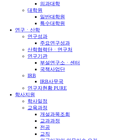
의과대학
대학원
일반대학원
특수대학원
연구ㆍ산학
연구성과
주요연구성과
산학협력단ㆍ연구처
연구기관
부설연구소ㆍ센터
국책사업단
IRB
IRB사무국
연구자현황 PURE
학사지원
학사일정
교육과정
개설과목조회
교과과정
전공
교직