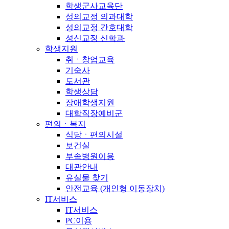
학생군사교육단
성의교정 의과대학
성의교정 간호대학
성신교정 신학과
학생지원
취ㆍ창업교육
기숙사
도서관
학생상담
장애학생지원
대학직장예비군
편의ㆍ복지
식당ㆍ편의시설
보건실
부속병원이용
대관안내
유실물 찾기
안전교육 (개인형 이동장치)
IT서비스
IT서비스
PC이용