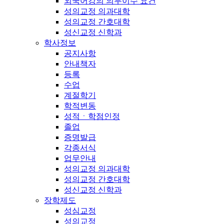
외국어강의 의무이수 요건
성의교정 의과대학
성의교정 간호대학
성신교정 신학과
학사정보
공지사항
안내책자
등록
수업
계절학기
학적변동
성적ㆍ학점인정
졸업
증명발급
각종서식
업무안내
성의교정 의과대학
성의교정 간호대학
성신교정 신학과
장학제도
성심교정
성의교정