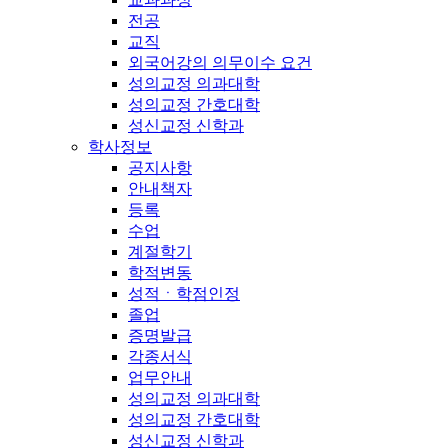
전공
교직
외국어강의 의무이수 요건
성의교정 의과대학
성의교정 간호대학
성신교정 신학과
학사정보
공지사항
안내책자
등록
수업
계절학기
학적변동
성적ㆍ학점인정
졸업
증명발급
각종서식
업무안내
성의교정 의과대학
성의교정 간호대학
성신교정 신학과