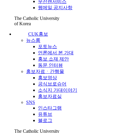
무선랜서비스
웹메일 공지사항
The Catholic University
of Korea
CUK홍보
뉴스룸
포토뉴스
언론에서 본 가대
홍보 소재 제안
동문 인터뷰
홍보자료ㆍ간행물
홍보영상
공식브로슈어
소식지 가대이야기
홍보자료실
SNS
인스타그램
유튜브
블로그
The Catholic University