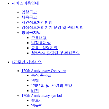
서비스이용안내
입찰공고
채용공고
개인정보처리방침
영상정보처리기기 운영 및 관리 방침
청탁금지법
주요내용
법적용대상
교육 · 설명자료
청탁방지담당관 및 관련문의
170주년 기념사업
170th Anniversary Overview
총장 축사글
연혁
170년의 빛, 30년의 도약
비전
170th Anniversary symbol
슬로건
엠블럼