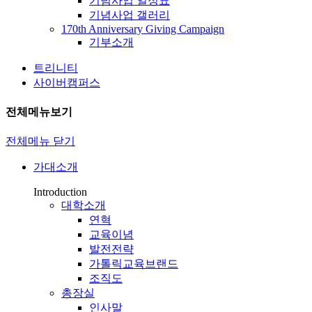
기념사업 일정표
기념사업 갤러리
170th Anniversary Giving Campaign
기부소개
트리니티
사이버캠퍼스
전체메뉴보기
전체메뉴 닫기
가대소개
Introduction
대학소개
연혁
교육이념
발전전략
가톨릭교육브랜드
조직도
총장실
인사말