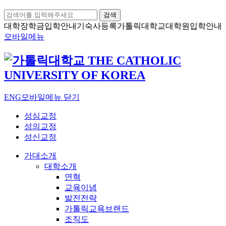
검색
대학장학금
입학안내
기숙사등록
가톨릭대학교
대학원입학안내
모바일메뉴
ENG
모바일메뉴 닫기
성심교정
성의교정
성신교정
가대소개
대학소개
연혁
교육이념
발전전략
가톨릭교육브랜드
조직도