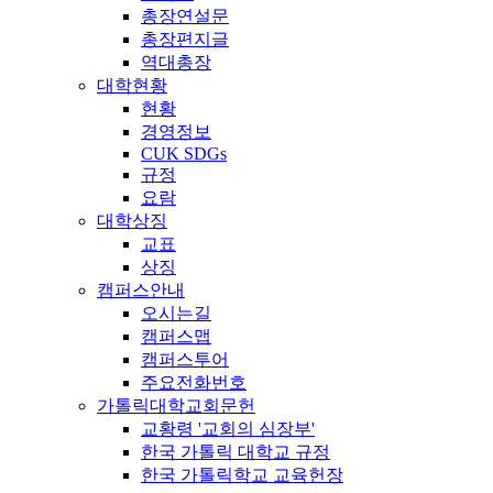
총장연설문
총장편지글
역대총장
대학현황
현황
경영정보
CUK SDGs
규정
요람
대학상징
교표
상징
캠퍼스안내
오시는길
캠퍼스맵
캠퍼스투어
주요전화번호
가톨릭대학교회문헌
교황령 '교회의 심장부'
한국 가톨릭 대학교 규정
한국 가톨릭학교 교육헌장