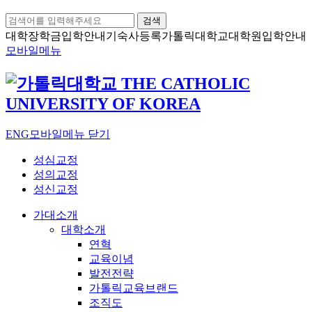
검색
대학장학금
입학안내
기숙사등록
가톨릭대학교
대학원입학안내
모바일메뉴
ENG
모바일메뉴 닫기
성심교정
성의교정
성신교정
가대소개
대학소개
연혁
교육이념
발전전략
가톨릭교육브랜드
조직도