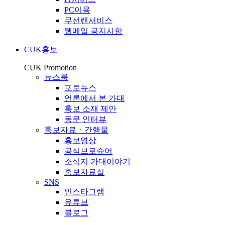
PC이용
무선랜서비스
웹메일 공지사항
CUK홍보
CUK Promotion
뉴스룸
포토뉴스
언론에서 본 가대
홍보 소재 제안
동문 인터뷰
홍보자료ㆍ간행물
홍보영상
공식브로슈어
소식지 가대이야기
홍보자료실
SNS
인스타그램
유튜브
블로그