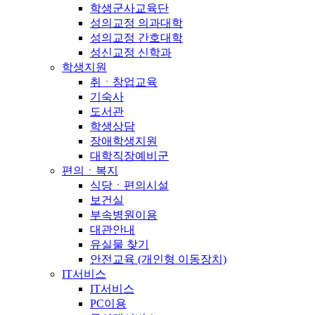
학생군사교육단
성의교정 의과대학
성의교정 간호대학
성신교정 신학과
학생지원
취ㆍ창업교육
기숙사
도서관
학생상담
장애학생지원
대학직장예비군
편의ㆍ복지
식당ㆍ편의시설
보건실
부속병원이용
대관안내
유실물 찾기
안전교육 (개인형 이동장치)
IT서비스
IT서비스
PC이용