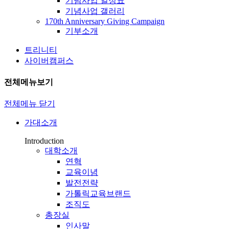
기념사업 일정표
기념사업 갤러리
170th Anniversary Giving Campaign
기부소개
트리니티
사이버캠퍼스
전체메뉴보기
전체메뉴 닫기
가대소개
Introduction
대학소개
연혁
교육이념
발전전략
가톨릭교육브랜드
조직도
총장실
인사말