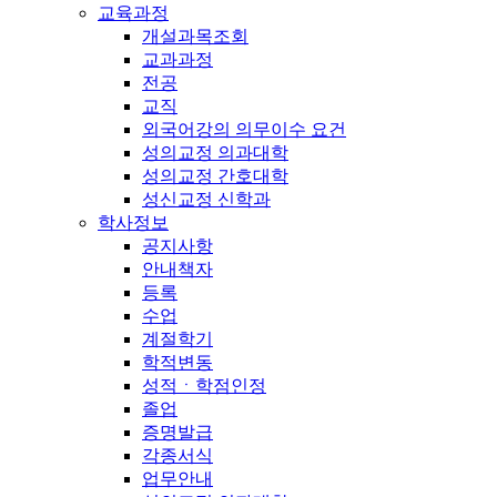
교육과정
개설과목조회
교과과정
전공
교직
외국어강의 의무이수 요건
성의교정 의과대학
성의교정 간호대학
성신교정 신학과
학사정보
공지사항
안내책자
등록
수업
계절학기
학적변동
성적ㆍ학점인정
졸업
증명발급
각종서식
업무안내