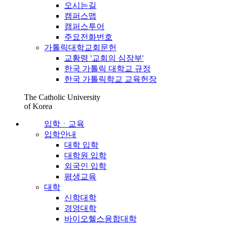
오시는길
캠퍼스맵
캠퍼스투어
주요전화번호
가톨릭대학교회문헌
교황령 '교회의 심장부'
한국 가톨릭 대학교 규정
한국 가톨릭학교 교육헌장
The Catholic University
of Korea
입학ㆍ교육
입학안내
대학 입학
대학원 입학
외국인 입학
평생교육
대학
신학대학
경영대학
바이오헬스융합대학