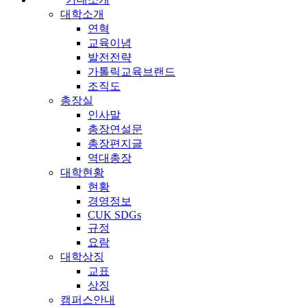
대학소개
연혁
교육이념
발전전략
가톨릭교육브랜드
조직도
총장실
인사말
총장연설문
총장편지글
역대총장
대학현황
현황
경영정보
CUK SDGs
규정
요람
대학상징
교표
상징
캠퍼스안내