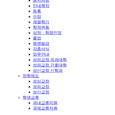
공지사항
안내책자
등록
수업
계절학기
학적변동
성적ㆍ학점인정
졸업
증명발급
각종서식
업무안내
성의교정 의과대학
성의교정 간호대학
성신교정 신학과
장학제도
성심교정
성의교정
성신교정
학생교류
국내교류지원
국제교류지원