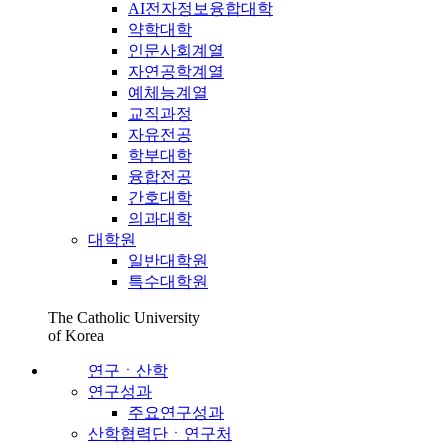
AI전자정보융합대학
약학대학
인문사회계열
자연공학계열
예체능계열
교직과정
자유전공
학부대학
융합전공
간호대학
의과대학
대학원
일반대학원
특수대학원
The Catholic University
of Korea
연구ㆍ산학
연구성과
주요연구성과
산학협력단ㆍ연구처