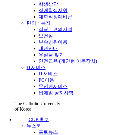
학생상담
장애학생지원
대학직장예비군
편의ㆍ복지
식당ㆍ편의시설
보건실
부속병원이용
대관안내
유실물 찾기
안전교육 (개인형 이동장치)
IT서비스
IT서비스
PC이용
무선랜서비스
웹메일 공지사항
The Catholic University
of Korea
CUK홍보
뉴스룸
포토뉴스