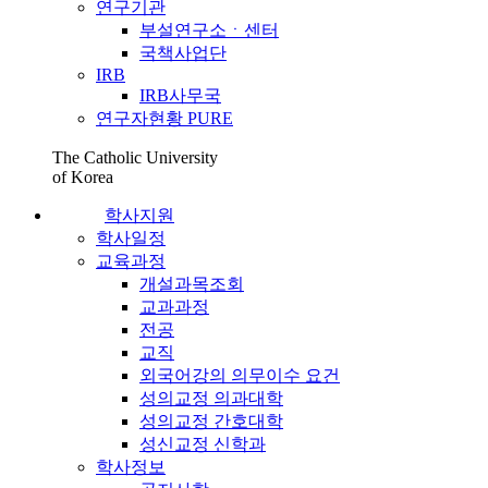
연구기관
부설연구소ㆍ센터
국책사업단
IRB
IRB사무국
연구자현황 PURE
The Catholic University
of Korea
학사지원
학사일정
교육과정
개설과목조회
교과과정
전공
교직
외국어강의 의무이수 요건
성의교정 의과대학
성의교정 간호대학
성신교정 신학과
학사정보