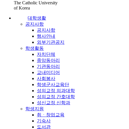
The Catholic University
of Korea
대학생활
공지사항
공지사항
행사안내
외부기관공지
학생활동
자치단체
중앙동아리
기관동아리
교내미디어
사회봉사
학생군사교육단
성의교정 의과대학
성의교정 간호대학
성신교정 신학과
학생지원
취ㆍ창업교육
기숙사
도서관