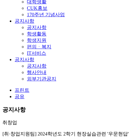
대학생활
CUK홍보
170주년 기념사업
공지사항
공지사항
학생활동
학생지원
편의ㆍ복지
IT서비스
공지사항
공지사항
행사안내
외부기관공지
프린트
공유
공지사항
취창업
[취·창업지원팀] 2024학년도 2학기 현장실습관련 '우문현답'