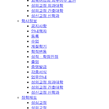
외국어강의 의무이수 요건
성의교정 의과대학
성의교정 간호대학
성신교정 신학과
학사정보
공지사항
안내책자
등록
수업
계절학기
학적변동
성적ㆍ학점인정
졸업
증명발급
각종서식
업무안내
성의교정 의과대학
성의교정 간호대학
성신교정 신학과
장학제도
성심교정
성의교정