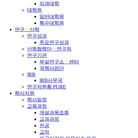
의과대학
대학원
일반대학원
특수대학원
연구ㆍ산학
연구성과
주요연구성과
산학협력단ㆍ연구처
연구기관
부설연구소ㆍ센터
국책사업단
IRB
IRB사무국
연구자현황 PURE
학사지원
학사일정
교육과정
개설과목조회
교과과정
전공
교직