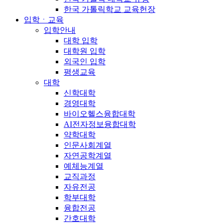
한국 가톨릭학교 교육헌장
입학ㆍ교육
입학안내
대학 입학
대학원 입학
외국인 입학
평생교육
대학
신학대학
경영대학
바이오헬스융합대학
AI전자정보융합대학
약학대학
인문사회계열
자연공학계열
예체능계열
교직과정
자유전공
학부대학
융합전공
간호대학