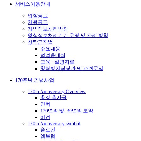
서비스이용안내
입찰공고
채용공고
개인정보처리방침
영상정보처리기기 운영 및 관리 방침
청탁금지법
주요내용
법적용대상
교육 · 설명자료
청탁방지담당관 및 관련문의
170주년 기념사업
170th Anniversary Overview
총장 축사글
연혁
170년의 빛, 30년의 도약
비전
170th Anniversary symbol
슬로건
엠블럼