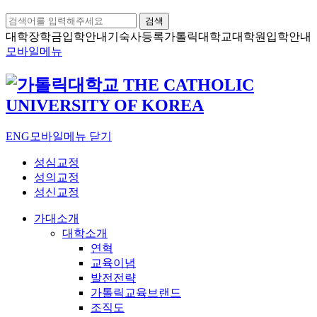
검색
대학장학금
입학안내
기숙사등록
가톨릭대학교
대학원입학안내
모바일메뉴
ENG
모바일메뉴 닫기
성심교정
성의교정
성신교정
가대소개
대학소개
연혁
교육이념
발전전략
가톨릭교육브랜드
조직도