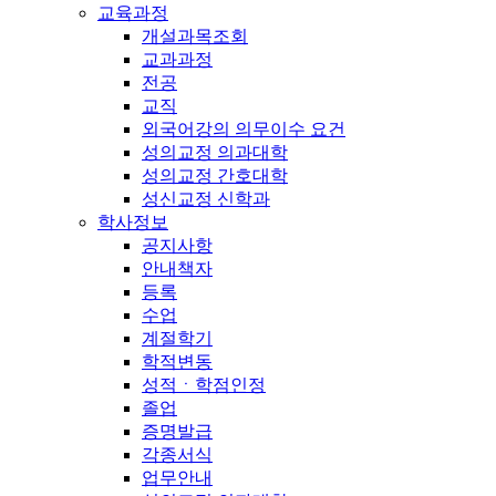
교육과정
개설과목조회
교과과정
전공
교직
외국어강의 의무이수 요건
성의교정 의과대학
성의교정 간호대학
성신교정 신학과
학사정보
공지사항
안내책자
등록
수업
계절학기
학적변동
성적ㆍ학점인정
졸업
증명발급
각종서식
업무안내