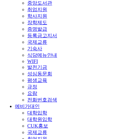
중앙도서관
취업지원
학사지원
장학제도
증명발급
등록금고지서
국제교류
기숙사
식당메뉴안내
WIFI
발전기금
성심동문회
평생교육
규정
요람
전화번호검색
예비가대인
대학입학
대학원입학
CUK홍보
국제교류
취업지원