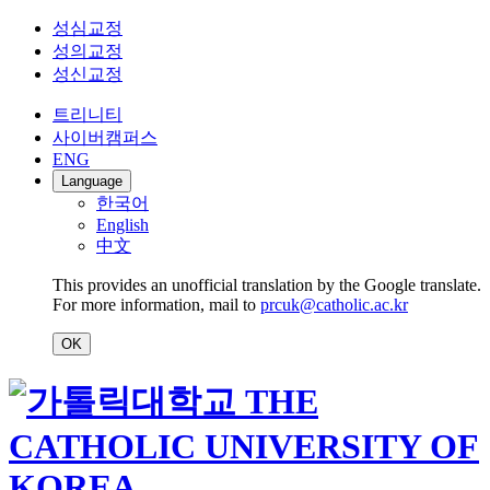
성심교정
성의교정
성신교정
트리니티
사이버캠퍼스
ENG
Language
한국어
English
中文
This provides an unofficial translation by the Google translate.
For more information, mail to
prcuk@catholic.ac.kr
OK