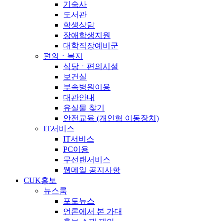
기숙사
도서관
학생상담
장애학생지원
대학직장예비군
편의ㆍ복지
식당ㆍ편의시설
보건실
부속병원이용
대관안내
유실물 찾기
안전교육 (개인형 이동장치)
IT서비스
IT서비스
PC이용
무선랜서비스
웹메일 공지사항
CUK홍보
뉴스룸
포토뉴스
언론에서 본 가대