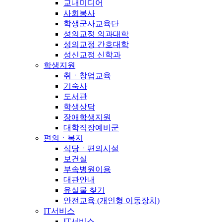
교내미디어
사회봉사
학생군사교육단
성의교정 의과대학
성의교정 간호대학
성신교정 신학과
학생지원
취ㆍ창업교육
기숙사
도서관
학생상담
장애학생지원
대학직장예비군
편의ㆍ복지
식당ㆍ편의시설
보건실
부속병원이용
대관안내
유실물 찾기
안전교육 (개인형 이동장치)
IT서비스
IT서비스