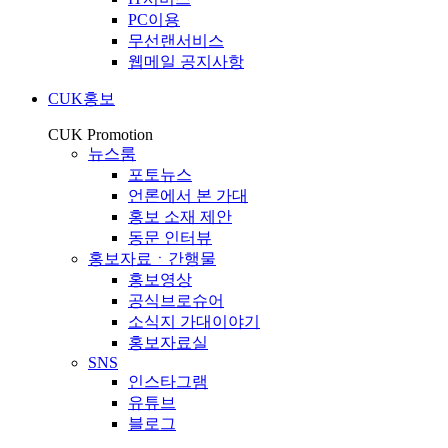
PC이용
무선랜서비스
웹메일 공지사항
CUK홍보
CUK Promotion
뉴스룸
포토뉴스
언론에서 본 가대
홍보 소재 제안
동문 인터뷰
홍보자료ㆍ간행물
홍보영상
공식브로슈어
소식지 가대이야기
홍보자료실
SNS
인스타그램
유튜브
블로그