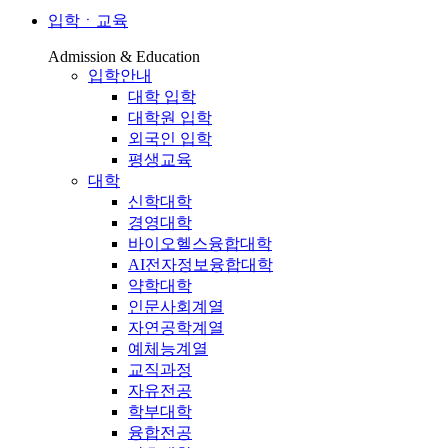
입학ㆍ교육
Admission & Education
입학안내
대학 입학
대학원 입학
외국인 입학
평생교육
대학
신학대학
경영대학
바이오헬스융합대학
AI전자정보융합대학
약학대학
인문사회계열
자연공학계열
예체능계열
교직과정
자유전공
학부대학
융합전공