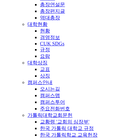
총장연설문
총장편지글
역대총장
대학현황
현황
경영정보
CUK SDGs
규정
요람
대학상징
교표
상징
캠퍼스안내
오시는길
캠퍼스맵
캠퍼스투어
주요전화번호
가톨릭대학교회문헌
교황령 '교회의 심장부'
한국 가톨릭 대학교 규정
한국 가톨릭학교 교육헌장