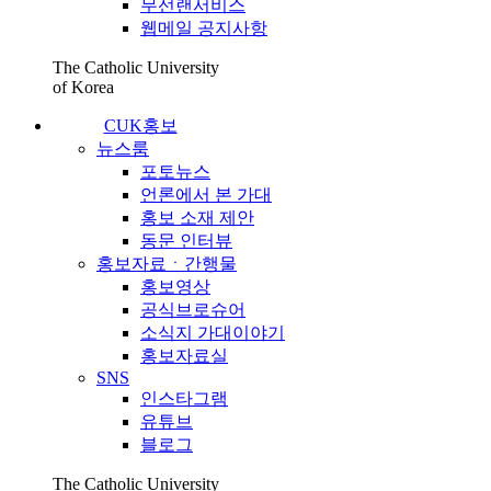
무선랜서비스
웹메일 공지사항
The Catholic University
of Korea
CUK홍보
뉴스룸
포토뉴스
언론에서 본 가대
홍보 소재 제안
동문 인터뷰
홍보자료ㆍ간행물
홍보영상
공식브로슈어
소식지 가대이야기
홍보자료실
SNS
인스타그램
유튜브
블로그
The Catholic University