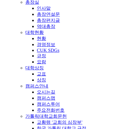
총장실
인사말
총장연설문
총장편지글
역대총장
대학현황
현황
경영정보
CUK SDGs
규정
요람
대학상징
교표
상징
캠퍼스안내
오시는길
캠퍼스맵
캠퍼스투어
주요전화번호
가톨릭대학교회문헌
교황령 '교회의 심장부'
한국 가톨릭 대학교 규정