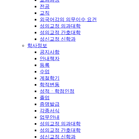
전공
교직
외국어강의 의무이수 요건
성의교정 의과대학
성의교정 간호대학
성신교정 신학과
학사정보
공지사항
안내책자
등록
수업
계절학기
학적변동
성적ㆍ학점인정
졸업
증명발급
각종서식
업무안내
성의교정 의과대학
성의교정 간호대학
성신교정 신학과