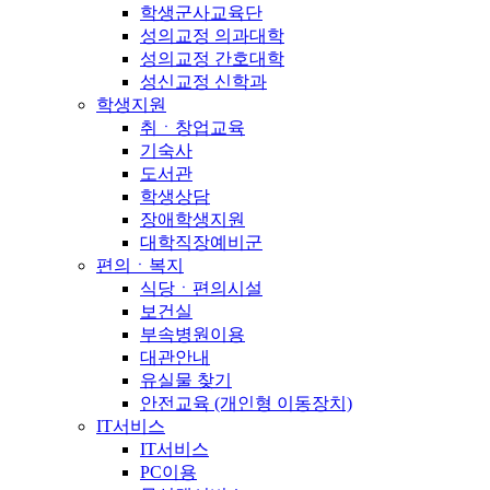
학생군사교육단
성의교정 의과대학
성의교정 간호대학
성신교정 신학과
학생지원
취ㆍ창업교육
기숙사
도서관
학생상담
장애학생지원
대학직장예비군
편의ㆍ복지
식당ㆍ편의시설
보건실
부속병원이용
대관안내
유실물 찾기
안전교육 (개인형 이동장치)
IT서비스
IT서비스
PC이용