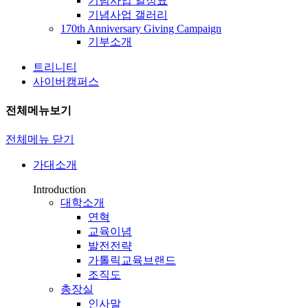
기념사업 일정표
기념사업 갤러리
170th Anniversary Giving Campaign
기부소개
트리니티
사이버캠퍼스
전체메뉴보기
전체메뉴 닫기
가대소개
Introduction
대학소개
연혁
교육이념
발전전략
가톨릭교육브랜드
조직도
총장실
인사말