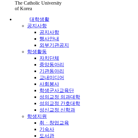
The Catholic University
of Korea
대학생활
공지사항
공지사항
행사안내
외부기관공지
학생활동
자치단체
중앙동아리
기관동아리
교내미디어
사회봉사
학생군사교육단
성의교정 의과대학
성의교정 간호대학
성신교정 신학과
학생지원
취ㆍ창업교육
기숙사
도서관