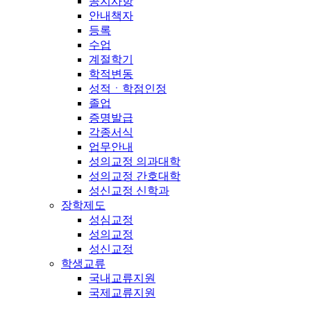
공지사항
안내책자
등록
수업
계절학기
학적변동
성적ㆍ학점인정
졸업
증명발급
각종서식
업무안내
성의교정 의과대학
성의교정 간호대학
성신교정 신학과
장학제도
성심교정
성의교정
성신교정
학생교류
국내교류지원
국제교류지원