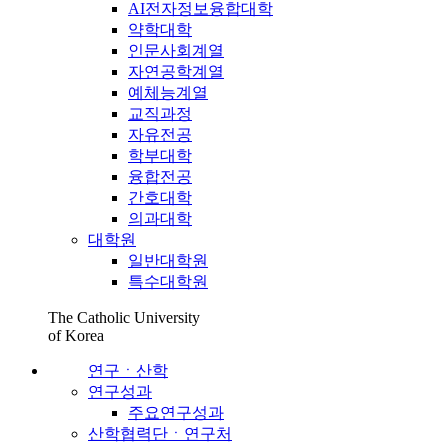
AI전자정보융합대학
약학대학
인문사회계열
자연공학계열
예체능계열
교직과정
자유전공
학부대학
융합전공
간호대학
의과대학
대학원
일반대학원
특수대학원
The Catholic University
of Korea
연구ㆍ산학
연구성과
주요연구성과
산학협력단ㆍ연구처