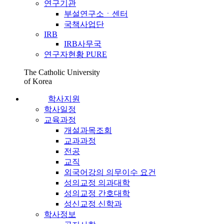
연구기관
부설연구소ㆍ센터
국책사업단
IRB
IRB사무국
연구자현황 PURE
The Catholic University
of Korea
학사지원
학사일정
교육과정
개설과목조회
교과과정
전공
교직
외국어강의 의무이수 요건
성의교정 의과대학
성의교정 간호대학
성신교정 신학과
학사정보