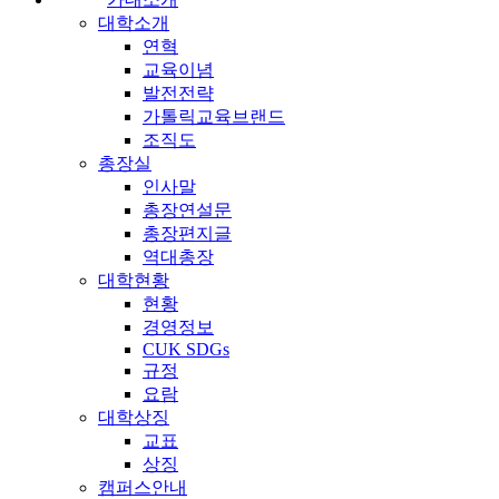
대학소개
연혁
교육이념
발전전략
가톨릭교육브랜드
조직도
총장실
인사말
총장연설문
총장편지글
역대총장
대학현황
현황
경영정보
CUK SDGs
규정
요람
대학상징
교표
상징
캠퍼스안내