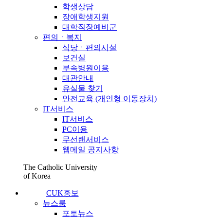
학생상담
장애학생지원
대학직장예비군
편의ㆍ복지
식당ㆍ편의시설
보건실
부속병원이용
대관안내
유실물 찾기
안전교육 (개인형 이동장치)
IT서비스
IT서비스
PC이용
무선랜서비스
웹메일 공지사항
The Catholic University
of Korea
CUK홍보
뉴스룸
포토뉴스