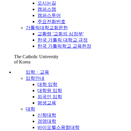
오시는길
캠퍼스맵
캠퍼스투어
주요전화번호
가톨릭대학교회문헌
교황령 '교회의 심장부'
한국 가톨릭 대학교 규정
한국 가톨릭학교 교육헌장
The Catholic University
of Korea
입학ㆍ교육
입학안내
대학 입학
대학원 입학
외국인 입학
평생교육
대학
신학대학
경영대학
바이오헬스융합대학