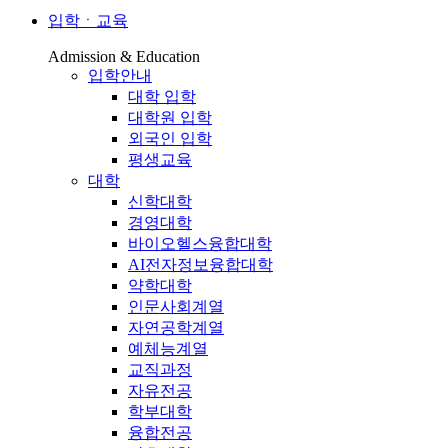
입학ㆍ교육
Admission & Education
입학안내
대학 입학
대학원 입학
외국인 입학
평생교육
대학
신학대학
경영대학
바이오헬스융합대학
AI전자정보융합대학
약학대학
인문사회계열
자연공학계열
예체능계열
교직과정
자유전공
학부대학
융합전공