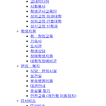
교내미디어
사회봉사
학생군사교육단
성의교정 의과대학
성의교정 간호대학
성신교정 신학과
학생지원
취ㆍ창업교육
기숙사
도서관
학생상담
장애학생지원
대학직장예비군
편의ㆍ복지
식당ㆍ편의시설
보건실
부속병원이용
대관안내
유실물 찾기
안전교육 (개인형 이동장치)
IT서비스
IT서비스