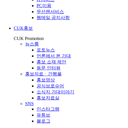
PC이용
무선랜서비스
웹메일 공지사항
CUK홍보
CUK Promotion
뉴스룸
포토뉴스
언론에서 본 가대
홍보 소재 제안
동문 인터뷰
홍보자료ㆍ간행물
홍보영상
공식브로슈어
소식지 가대이야기
홍보자료실
SNS
인스타그램
유튜브
블로그