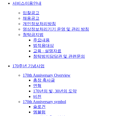
서비스이용안내
입찰공고
채용공고
개인정보처리방침
영상정보처리기기 운영 및 관리 방침
청탁금지법
주요내용
법적용대상
교육 · 설명자료
청탁방지담당관 및 관련문의
170주년 기념사업
170th Anniversary Overview
총장 축사글
연혁
170년의 빛, 30년의 도약
비전
170th Anniversary symbol
슬로건
엠블럼