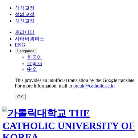
성심교정
성의교정
성신교정
트리니티
사이버캠퍼스
ENG
Language
한국어
English
中文
This provides an unofficial translation by the Google translate.
For more information, mail to
prcuk@catholic.ac.kr
OK