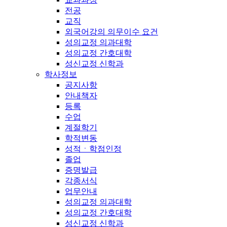
전공
교직
외국어강의 의무이수 요건
성의교정 의과대학
성의교정 간호대학
성신교정 신학과
학사정보
공지사항
안내책자
등록
수업
계절학기
학적변동
성적ㆍ학점인정
졸업
증명발급
각종서식
업무안내
성의교정 의과대학
성의교정 간호대학
성신교정 신학과