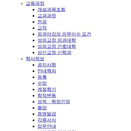
교육과정
개설과목조회
교과과정
전공
교직
외국어강의 의무이수 요건
성의교정 의과대학
성의교정 간호대학
성신교정 신학과
학사정보
공지사항
안내책자
등록
수업
계절학기
학적변동
성적ㆍ학점인정
졸업
증명발급
각종서식
업무안내