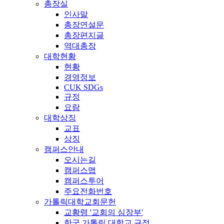
총장실
인사말
총장연설문
총장편지글
역대총장
대학현황
현황
경영정보
CUK SDGs
규정
요람
대학상징
교표
상징
캠퍼스안내
오시는길
캠퍼스맵
캠퍼스투어
주요전화번호
가톨릭대학교회문헌
교황령 '교회의 심장부'
한국 가톨릭 대학교 규정