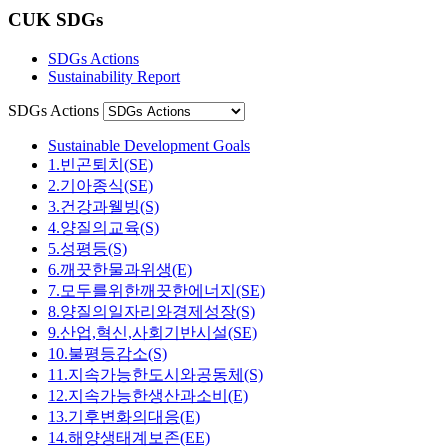
CUK SDGs
SDGs Actions
Sustainability Report
SDGs Actions
Sustainable Development Goals
1.빈곤퇴치(SE)
2.기아종식(SE)
3.건강과웰빙(S)
4.양질의교육(S)
5.성평등(S)
6.깨끗한물과위생(E)
7.모두를위한깨끗한에너지(SE)
8.양질의일자리와경제성장(S)
9.산업,혁신,사회기반시설(SE)
10.불평등감소(S)
11.지속가능한도시와공동체(S)
12.지속가능한생산과소비(E)
13.기후변화의대응(E)
14.해양생태계보존(EE)