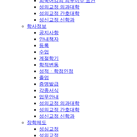
외국어강의 의무이수 요건
성의교정 의과대학
성의교정 간호대학
성신교정 신학과
학사정보
공지사항
안내책자
등록
수업
계절학기
학적변동
성적ㆍ학점인정
졸업
증명발급
각종서식
업무안내
성의교정 의과대학
성의교정 간호대학
성신교정 신학과
장학제도
성심교정
성의교정