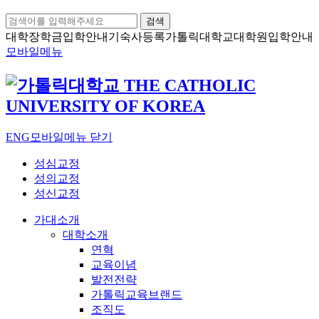
검색
대학장학금
입학안내
기숙사등록
가톨릭대학교
대학원입학안내
모바일메뉴
ENG
모바일메뉴 닫기
성심교정
성의교정
성신교정
가대소개
대학소개
연혁
교육이념
발전전략
가톨릭교육브랜드
조직도