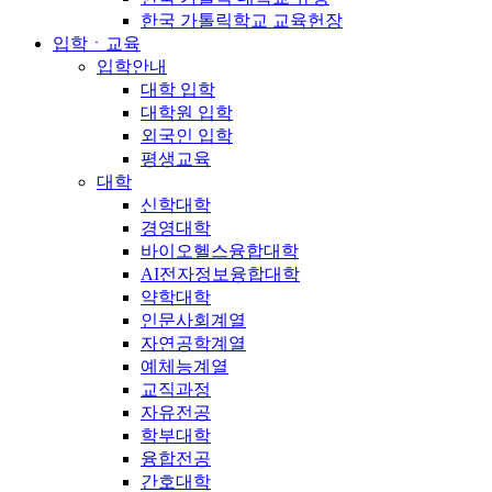
한국 가톨릭학교 교육헌장
입학ㆍ교육
입학안내
대학 입학
대학원 입학
외국인 입학
평생교육
대학
신학대학
경영대학
바이오헬스융합대학
AI전자정보융합대학
약학대학
인문사회계열
자연공학계열
예체능계열
교직과정
자유전공
학부대학
융합전공
간호대학