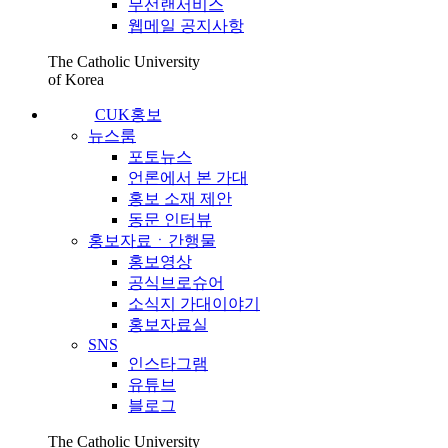
무선랜서비스
웹메일 공지사항
The Catholic University
of Korea
CUK홍보
뉴스룸
포토뉴스
언론에서 본 가대
홍보 소재 제안
동문 인터뷰
홍보자료ㆍ간행물
홍보영상
공식브로슈어
소식지 가대이야기
홍보자료실
SNS
인스타그램
유튜브
블로그
The Catholic University