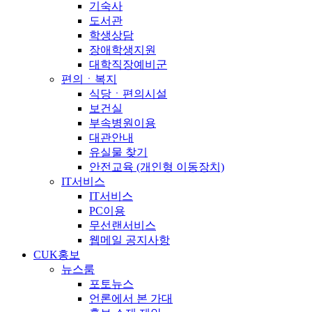
기숙사
도서관
학생상담
장애학생지원
대학직장예비군
편의ㆍ복지
식당ㆍ편의시설
보건실
부속병원이용
대관안내
유실물 찾기
안전교육 (개인형 이동장치)
IT서비스
IT서비스
PC이용
무선랜서비스
웹메일 공지사항
CUK홍보
뉴스룸
포토뉴스
언론에서 본 가대