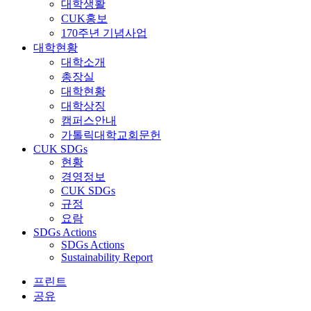
대학생활
CUK홍보
170주년 기념사업
대학현황
대학소개
총장실
대학현황
대학상징
캠퍼스안내
가톨릭대학교회문헌
CUK SDGs
현황
경영정보
CUK SDGs
규정
요람
SDGs Actions
SDGs Actions
Sustainability Report
프린트
공유