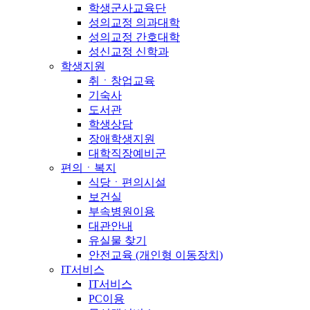
학생군사교육단
성의교정 의과대학
성의교정 간호대학
성신교정 신학과
학생지원
취ㆍ창업교육
기숙사
도서관
학생상담
장애학생지원
대학직장예비군
편의ㆍ복지
식당ㆍ편의시설
보건실
부속병원이용
대관안내
유실물 찾기
안전교육 (개인형 이동장치)
IT서비스
IT서비스
PC이용