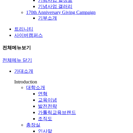
기념사업 일정표
기념사업 갤러리
170th Anniversary Giving Campaign
기부소개
트리니티
사이버캠퍼스
전체메뉴보기
전체메뉴 닫기
가대소개
Introduction
대학소개
연혁
교육이념
발전전략
가톨릭교육브랜드
조직도
총장실
인사말