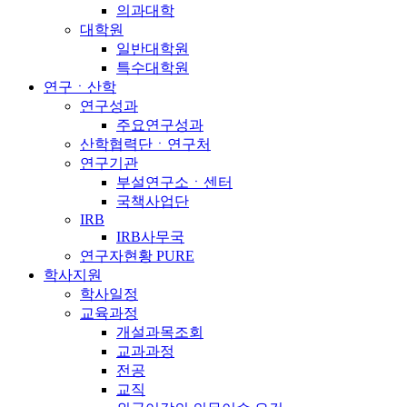
의과대학
대학원
일반대학원
특수대학원
연구ㆍ산학
연구성과
주요연구성과
산학협력단ㆍ연구처
연구기관
부설연구소ㆍ센터
국책사업단
IRB
IRB사무국
연구자현황 PURE
학사지원
학사일정
교육과정
개설과목조회
교과과정
전공
교직