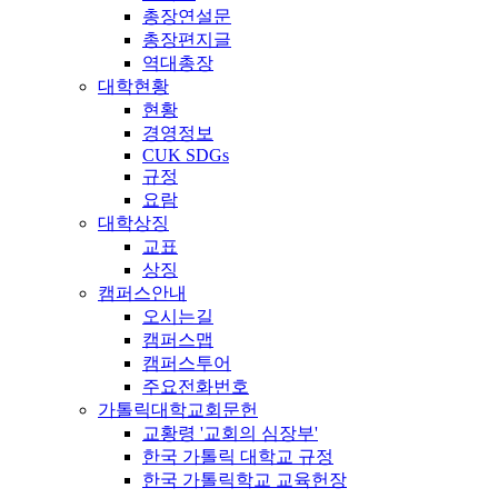
총장연설문
총장편지글
역대총장
대학현황
현황
경영정보
CUK SDGs
규정
요람
대학상징
교표
상징
캠퍼스안내
오시는길
캠퍼스맵
캠퍼스투어
주요전화번호
가톨릭대학교회문헌
교황령 '교회의 심장부'
한국 가톨릭 대학교 규정
한국 가톨릭학교 교육헌장